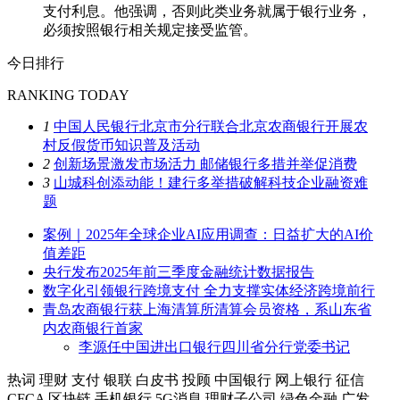
支付利息。他强调，否则此类业务就属于银行业务，
必须按照银行相关规定接受监管。
今日排行
RANKING TODAY
1
中国人民银行北京市分行联合北京农商银行开展农
村反假货币知识普及活动
2
创新场景激发市场活力 邮储银行多措并举促消费
3
山城科创添动能！建行多举措破解科技企业融资难
题
案例｜2025年全球企业AI应用调查：日益扩大的AI价
值差距
央行发布2025年前三季度金融统计数据报告
数字化引领银行跨境支付 全力支撑实体经济跨境前行
青岛农商银行获上海清算所清算会员资格，系山东省
内农商银行首家
李源任中国进出口银行四川省分行党委书记
热词
理财
支付
银联
白皮书
投顾
中国银行
网上银行
征信
CFCA
区块链
手机银行
5G消息
理财子公司
绿色金融
广发