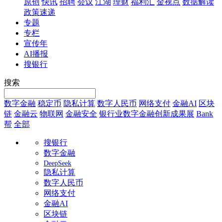
原创
快讯
招聘
会议
江湖
理财
福利汇
金视点
数据解读
政策速递
专题
专栏
宣传年
AI播报
搜银行
搜索
数字金融
稳定币
隐私计算
数字人民币
网络支付
金融AI
区块
链
金融云
物联网
金融安全
银行业数字金融创新成果展
Bank
帮
全部
搜银行
数字金融
DeepSeek
隐私计算
数字人民币
网络支付
金融AI
区块链