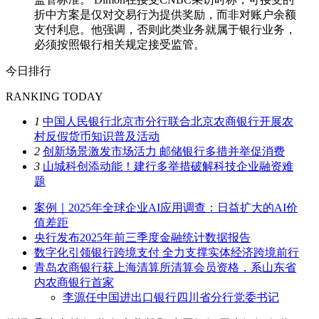
折中方案是仅对交易行为提供奖励，而非对账户余额
支付利息。他强调，否则此类业务就属于银行业务，
必须按照银行相关规定接受监管。
今日排行
RANKING TODAY
1
中国人民银行北京市分行联合北京农商银行开展农
村反假货币知识普及活动
2
创新场景激发市场活力 邮储银行多措并举促消费
3
山城科创添动能！建行多举措破解科技企业融资难
题
案例｜2025年全球企业AI应用调查：日益扩大的AI价
值差距
央行发布2025年前三季度金融统计数据报告
数字化引领银行跨境支付 全力支撑实体经济跨境前行
青岛农商银行获上海清算所清算会员资格，系山东省
内农商银行首家
李源任中国进出口银行四川省分行党委书记