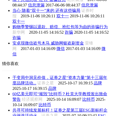
08:44:37
信息泄漏
2017-06-06 08:44:37
信息泄漏
当心 随着“双十一”来的 还有这些骗局
证券时
报
2019-11-06 10:26:11
双十一
2019-11-06 10:26:11
双十一
购物季警惕以退款、赔偿、抢红包等为由的诈骗行为
新华网
2020-11-05 14:16:52
诈骗
2020-11-05 14:16:52
诈骗
安卓现微信盗号木马 威胁网银盗刷资金
雷锋
网
2017-01-03 14:16:09
微信
2017-01-03 14:16:09
微
信
猜你喜欢
于变局中洞见价值，证券之星“资本力量”第十三届年
度品牌活动...
证券之星
2025-10-17 16:39:15
品牌
2025-10-17 16:39:15
品牌
60亿美元即可“摧毁”比特币？杜克大学教授发出致命
警告
经济观察网
2025-10-14 16:09:07
比特币
2025-
10-14 16:09:07
比特币
共寻可持续发展标杆！证券之星第三届ESG新标杆企
业评选活动火...
证券之星
2025-07-10 09:32:42
ESG