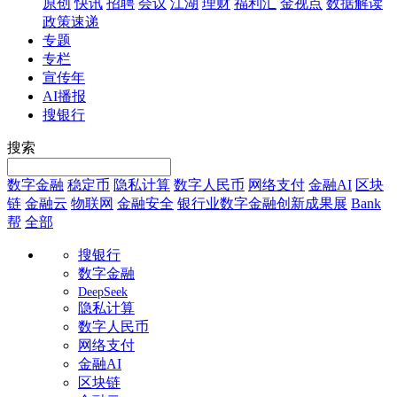
原创
快讯
招聘
会议
江湖
理财
福利汇
金视点
数据解读
政策速递
专题
专栏
宣传年
AI播报
搜银行
搜索
数字金融
稳定币
隐私计算
数字人民币
网络支付
金融AI
区块
链
金融云
物联网
金融安全
银行业数字金融创新成果展
Bank
帮
全部
搜银行
数字金融
DeepSeek
隐私计算
数字人民币
网络支付
金融AI
区块链