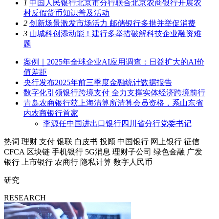
1
中国人民银行北京市分行联合北京农商银行开展农
村反假货币知识普及活动
2
创新场景激发市场活力 邮储银行多措并举促消费
3
山城科创添动能！建行多举措破解科技企业融资难
题
案例｜2025年全球企业AI应用调查：日益扩大的AI价
值差距
央行发布2025年前三季度金融统计数据报告
数字化引领银行跨境支付 全力支撑实体经济跨境前行
青岛农商银行获上海清算所清算会员资格，系山东省
内农商银行首家
李源任中国进出口银行四川省分行党委书记
热词
理财
支付
银联
白皮书
投顾
中国银行
网上银行
征信
CFCA
区块链
手机银行
5G消息
理财子公司
绿色金融
广发
银行
上市银行
农商行
隐私计算
数字人民币
研究
RESEARCH