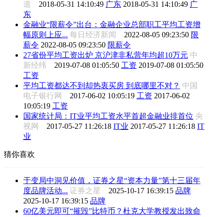
道
2018-05-31 14:10:49
广东
2018-05-31 14:10:49
广
东
金融业“限薪令”出台：金融企业总部职工平均工资增
幅原则上应...
每日经济新闻
2022-08-05 09:23:50
限
薪令
2022-08-05 09:23:50
限薪令
27省份平均工资出炉 京沪津非私营年均超10万元
中
新经纬
2019-07-08 01:05:50
工资
2019-07-08 01:05:50
工资
平均工资都达不到却热衷买房 到底哪里不对？
中国
电子银行网
2017-06-02 10:05:19
工资
2017-06-02
10:05:19
工资
国家统计局：IT业平均工资水平首超金融业排首位
央
视网
2017-05-27 11:26:18
IT业
2017-05-27 11:26:18
IT
业
猜你喜欢
于变局中洞见价值，证券之星“资本力量”第十三届年
度品牌活动...
证券之星
2025-10-17 16:39:15
品牌
2025-10-17 16:39:15
品牌
60亿美元即可“摧毁”比特币？杜克大学教授发出致命