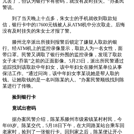
儿丢了，但认为银行卡有密码，就没有及时挂失。”办案民
警说。
到了当天晚上十点多，朱女士的手机就收到取款短
信，银行卡中的17600元钱被人从ATM机中分次取走。后悔
没有及时挂失的朱女士才报了警。
滕州北辛派出所接到报警后锁定了嫌疑人取款的银
行。经ATM机上的监控录像显示，取款人为一名女性，面
带口罩。民警又调取了银行外围的监控录像，发现了取款
女子未“乔装”之前的正面影像。5月23日，派出所民警通过
追踪找到该取款中年妇女，该中年妇女在滕州某单位从事
保洁工作。“通过问询，该中年妇女李某说她是帮人取的
钱。让她取钱的是一名叫陈某的人。”办案民警顺线找到陈
某进行了传唤。
捡到银行卡
竟试出密码
据办案民警介绍，陈某系滕州市级索镇某村村民，今
年69岁。陈某交代，5月18日下午，在大同路某站台乘车回
老家时，捡到了一张银行卡。回到家之后，陈某便让开小