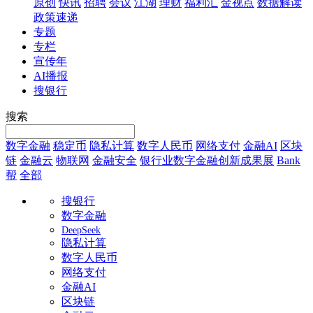
原创
快讯
招聘
会议
江湖
理财
福利汇
金视点
数据解读
政策速递
专题
专栏
宣传年
AI播报
搜银行
搜索
数字金融
稳定币
隐私计算
数字人民币
网络支付
金融AI
区块
链
金融云
物联网
金融安全
银行业数字金融创新成果展
Bank
帮
全部
搜银行
数字金融
DeepSeek
隐私计算
数字人民币
网络支付
金融AI
区块链