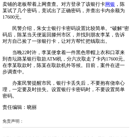
卖铺的老板帮着上网查查。对方登录了该银行卡
网银
，陈
某试了几个密码，竟试出了正确密码，并查出卡内余额为
17600元。
民警介绍，朱女士银行卡密码设置比较简单。“破解”密
码后，陈某当天便返回滕州市区，并找到朋友李某，告诉
对方自己捡了一张银行卡，让对方帮忙把钱取出。
当晚22时许，李某便拿着一件黑色带帽上衣和口罩来
到杏坛路某银行取款ATM机，分六次取走了卡内17600元。
在李某取款时，陈某在取款机外等候。目前，案件在进一
步调查中。
办案民警提醒市民，银行卡丢失后，不要抱有侥幸心
理，一定要及时挂失。设置银行卡密码时，不要设置简单
密码。
责任编辑：晓丽
免责声明：