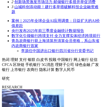
2
创新场景激发市场活力 邮储银行多措并举促消费
3
山城科创添动能！建行多举措破解科技企业融资难
题
案例｜2025年全球企业AI应用调查：日益扩大的AI价
值差距
央行发布2025年前三季度金融统计数据报告
数字化引领银行跨境支付 全力支撑实体经济跨境前行
青岛农商银行获上海清算所清算会员资格，系山东省
内农商银行首家
李源任中国进出口银行四川省分行党委书记
热词
理财
支付
银联
白皮书
投顾
中国银行
网上银行
征信
CFCA
区块链
手机银行
5G消息
理财子公司
绿色金融
广发
银行
上市银行
农商行
隐私计算
数字人民币
研究
RESEARCH