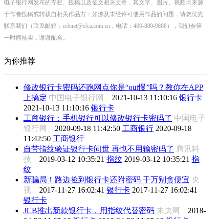
电子银行网发布的专栏、投稿以及征文相关文章，其文字、图片、视频均来源
于作者投稿或转载自相关作品方；如涉及未经许可使用作品的问题，请您优先
联系我们（联系邮箱：cebnet@cfca.com.cn，电话：400-880-9888），我们会第
一时间核实，谢谢配合。
为你推荐
修改银行卡密码还跑网点你是“out慢”吗？教你在APP
上搞定
中国电子银行网
2021-10-13 11:10:16
银行卡
2021-10-13 11:10:16
银行卡
工商银行：手机银行可以修改银行卡密码了
中国电子
银行网
2020-09-18 11:42:50
工商银行
2020-09-18
11:42:50
工商银行
自带指纹验证银行卡问世 再也不用输密码了
腾讯科
技
2019-03-12 10:35:21
指纹
2019-03-12 10:35:21
指
纹
新骗局！路边捡到银行卡还附密码 千万别贪便宜
央
视
2017-11-27 16:02:41
银行卡
2017-11-27 16:02:41
银行卡
JCB推出新款银行卡，用指纹代替密码
未央网
2018-