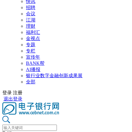
快讯
招聘
会议
江湖
理财
福利汇
金视点
专题
专栏
宣传年
BANK帮
AI播报
银行业数字金融创新成果展
全部
登录
注册
退出登录