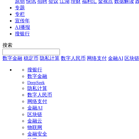
原创
快讯
招聘
会议
江湖
理财
福利汇
金视点
数据解读
专题
专栏
宣传年
AI播报
搜银行
搜索
数字金融
稳定币
隐私计算
数字人民币
网络支付
金融AI
区块
搜银行
数字金融
DeepSeek
隐私计算
数字人民币
网络支付
金融AI
区块链
金融云
物联网
金融安全