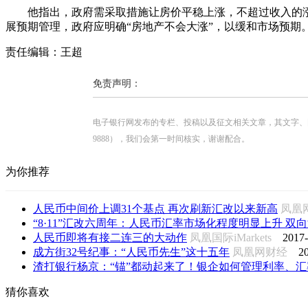
他指出，政府需采取措施让房价平稳上涨，不超过收入的涨
展预期管理，政府应明确“房地产不会大涨”，以缓和市场预期
责任编辑：王超
免责声明：
电子银行网发布的专栏、投稿以及征文相关文章，其文字、图片、视
9888），我们会第一时间核实，谢谢配合。
为你推荐
人民币中间价上调31个基点 再次刷新汇改以来新高
凤
“8·11”汇改六周年：人民币汇率市场化程度明显上升 双向波
人民币即将有接二连三的大动作
凤凰国际iMarkets
2017-
成方街32号纪事：“人民币先生”这十五年
凤凰网财经
2
渣打银行杨京：“锚”都动起来了！银企如何管理利率、汇
猜你喜欢