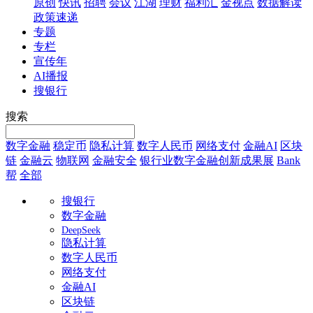
原创
快讯
招聘
会议
江湖
理财
福利汇
金视点
数据解读
政策速递
专题
专栏
宣传年
AI播报
搜银行
搜索
数字金融
稳定币
隐私计算
数字人民币
网络支付
金融AI
区块
链
金融云
物联网
金融安全
银行业数字金融创新成果展
Bank
帮
全部
搜银行
数字金融
DeepSeek
隐私计算
数字人民币
网络支付
金融AI
区块链