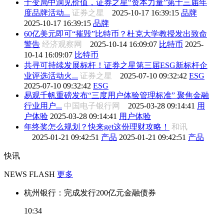
于变局中洞见价值，证券之星“资本力量”第十三届年
度品牌活动...
证券之星
2025-10-17 16:39:15
品牌
2025-10-17 16:39:15
品牌
60亿美元即可“摧毁”比特币？杜克大学教授发出致命
警告
经济观察网
2025-10-14 16:09:07
比特币
2025-
10-14 16:09:07
比特币
共寻可持续发展标杆！证券之星第三届ESG新标杆企
业评选活动火...
证券之星
2025-07-10 09:32:42
ESG
2025-07-10 09:32:42
ESG
易观千帆重磅发布“三度用户体验管理标准” 聚焦金融
行业用户...
中国电子银行网
2025-03-28 09:14:41
用
户体验
2025-03-28 09:14:41
用户体验
年终奖怎么规划？快来get这份理财攻略！
和讯
2025-01-21 09:42:51
产品
2025-01-21 09:42:51
产品
快讯
NEWS FLASH
更多
杭州银行：完成发行200亿元金融债券
10:34