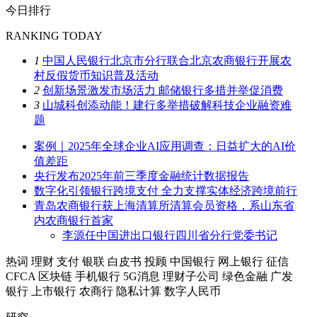
今日排行
RANKING TODAY
1
中国人民银行北京市分行联合北京农商银行开展农
村反假货币知识普及活动
2
创新场景激发市场活力 邮储银行多措并举促消费
3
山城科创添动能！建行多举措破解科技企业融资难
题
案例｜2025年全球企业AI应用调查：日益扩大的AI价
值差距
央行发布2025年前三季度金融统计数据报告
数字化引领银行跨境支付 全力支撑实体经济跨境前行
青岛农商银行获上海清算所清算会员资格，系山东省
内农商银行首家
李源任中国进出口银行四川省分行党委书记
热词
理财
支付
银联
白皮书
投顾
中国银行
网上银行
征信
CFCA
区块链
手机银行
5G消息
理财子公司
绿色金融
广发
银行
上市银行
农商行
隐私计算
数字人民币