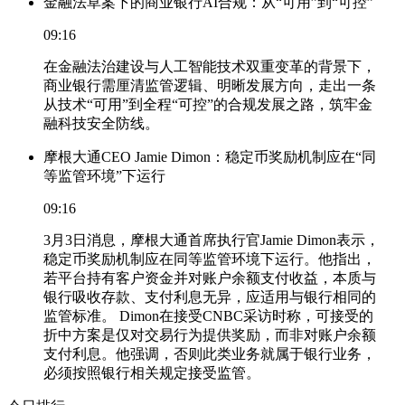
金融法草案下的商业银行AI合规：从“可用”到“可控”
09:16
在金融法治建设与人工智能技术双重变革的背景下，
商业银行需厘清监管逻辑、明晰发展方向，走出一条
从技术“可用”到全程“可控”的合规发展之路，筑牢金
融科技安全防线。
摩根大通CEO Jamie Dimon：稳定币奖励机制应在“同
等监管环境”下运行
09:16
3月3日消息，摩根大通首席执行官Jamie Dimon表示，
稳定币奖励机制应在同等监管环境下运行。他指出，
若平台持有客户资金并对账户余额支付收益，本质与
银行吸收存款、支付利息无异，应适用与银行相同的
监管标准。 Dimon在接受CNBC采访时称，可接受的
折中方案是仅对交易行为提供奖励，而非对账户余额
支付利息。他强调，否则此类业务就属于银行业务，
必须按照银行相关规定接受监管。