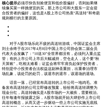
核心提示
必须尽快告别捡便宜和低价股偏好，否则如果继
续像买菜一样挑便宜的买，那上市公司和大股东一定会迎
合投资者的偏好，这也是A股上市公司热衷“高送转”和奇葩
规则横行的主要原因。
对于A股市场乐此不疲的高送转游戏，中国证监会主席
刘士余终于在2017年4月8日中国上市公司协会第二届会员
代表大会发飙了：“10送30”全世界都没有，必须列入重点监
管；有的上市公司上市后大幅减持，空仓走人，这个要“秋
天算账”，吃相太难看；证监会将牢牢肩负起保护投资者，
特别是中小投资者合法权益这副神圣重担，出重拳治理市
场乱象，该处罚的处罚，该退市的退市，该退场的退场。
话音一落，已经宣布高送转的上市公司一地鸡毛。准
备发布高送转的公司立即修改预案，纷纷将高送转调整为
现金分红，高送转确实是A股市场的一大顽疾，需要根治。
往年每逢年报披露之际，A股市场就开始大肆炒作上市公司
高送转概念，从而又进一步驱动一些上市公司实施无底线