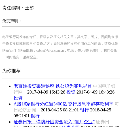
责任编辑：王超
免责声明：
电子银行网发布的专栏、投稿以及征文相关文章，其文字、图片、视频均来源
于作者投稿或转载自相关作品方；如涉及未经许可使用作品的问题，请您优先
联系我们（联系邮箱：cebnet@cfca.com.cn，电话：400-880-9888），我们会第
一时间核实，谢谢配合。
为你推荐
老百姓投资渠道狭窄 铁公鸡为罪魁祸首
中国电子银
行网
2017-04-09 16:43:26
投资
2017-04-09 16:43:26
投资
A股16家银行分红逾3400亿 交行股息率超存款利率
每
日经济新闻
2018-04-25 08:21:01
银行
2018-04-25
08:21:01
银行
证券日报：谨防纾困资金流入“僵尸企业”
证券日