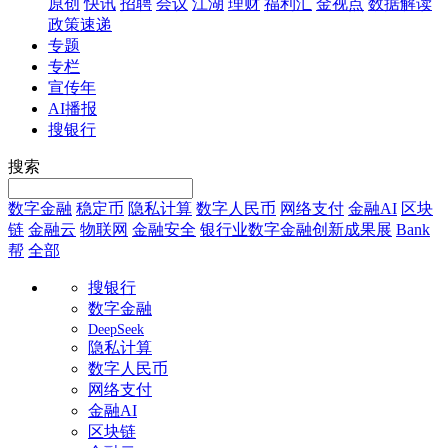
原创
快讯
招聘
会议
江湖
理财
福利汇
金视点
数据解读
政策速递
专题
专栏
宣传年
AI播报
搜银行
搜索
数字金融
稳定币
隐私计算
数字人民币
网络支付
金融AI
区块
链
金融云
物联网
金融安全
银行业数字金融创新成果展
Bank
帮
全部
搜银行
数字金融
DeepSeek
隐私计算
数字人民币
网络支付
金融AI
区块链