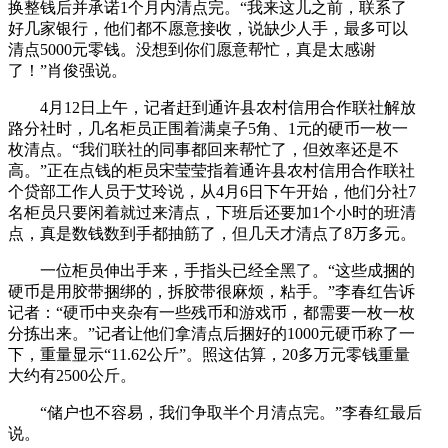
换整钱后并承诺1个月内清点完。“我来这儿之前，联系了
好几家银行，他们都不愿意接收，说缺少人手，最多可以
清点5000元零钱。没想到你们愿意帮忙，真是太感谢
了！”肖俊强说。
4月12日上午，记者赶到通许县农村信用合作联社解放
路分社时，几名柜员正围着满桌子5角、1元的硬币一枚一
枚清点。“我们联社的同事都回来帮忙了，但效率还是不
高。”正在点钱的柜员宋莹莹指着通许县农村信用合作联社
个贷部工作人员于艾玲说，从4月6日下午开始，他们分社7
名柜员只要闲着就过来清点，下班后还要加1个小时的班清
点，真是数钱数到手都抽筋了，但几天才清点了8万多元。
一位柜员伸出手来，手指头已经全黑了。“这些成捆的
硬币是用胶带捆绑的，拆胶带很麻烦，粘手。”李春红告诉
记者：“硬币中夹杂有一些残币和游戏币，都需要一枚一枚
分拣出来。”记者让他们拿清点后捆好的1000元硬币称了一
下，重量显示“11.62公斤”。照这估算，20多万元零钱重量
大约有2500公斤。
“储户也不容易，我们争取半个月清点完。”李春红最后
说。