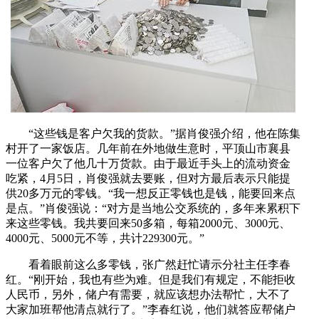
“这些钱是客户欠我的货款。”据肖俊强介绍，他在陈集
村开了一家饭店。几年前在外地做生意时，平顶山市襄县
一位客户欠了他几十万货款。由于最近手头上的流动资金
吃紧，4月5日，肖俊强就去要账，但对方最后表示只能提
供20多万元的零钱。“我一想反正零钱也是钱，能要回来点
是点。”肖俊强说：“对方是当地公交系统的，多年来累积下
来这些零钱。我共要回来50多箱，每箱2000元、3000元、
4000元、5000元不等，共计229300元。”
看着眼前这么多零钱，张广然赶忙请示分社主任李春
红。“刚开始，我也有些为难。但是我们有规定，不能拒收
人民币，另外，储户有需要，就应该想办法帮忙，大不了
大家加班帮他清点就行了。”李春红说，他们就答应帮储户