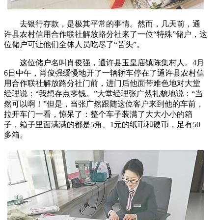
去银行存款，是极其平常的事情。然而，几天前，通
许县农村信用合作联社解放路分社来了一位“特殊”储户，这
位储户可让他们全体人员吃尽了“苦头”。
这位储户名叫肖俊强，通许县玉皇庙镇陈集村人。4月
6日中午，肖俊强缓慢地开了一辆轿车停在了通许县农村信
用合作联社解放路分社门前，进门后他面带难色地对大堂
经理说：“我想存点零钱。”大堂经理张广然礼貌地说：“当
然可以啊！”但是，当张广然跟随这位客户来到他的车前，
拉开车门一看，惊呆了：整个车子装满了大大小小的箱
子，箱子里面满满的都是5角、1元的纸币和硬币，足有50
多箱。