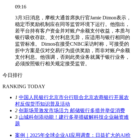
09:16
3月3日消息，摩根大通首席执行官Jamie Dimon表示，
稳定币奖励机制应在同等监管环境下运行。他指出，
若平台持有客户资金并对账户余额支付收益，本质与
银行吸收存款、支付利息无异，应适用与银行相同的
监管标准。 Dimon在接受CNBC采访时称，可接受的
折中方案是仅对交易行为提供奖励，而非对账户余额
支付利息。他强调，否则此类业务就属于银行业务，
必须按照银行相关规定接受监管。
今日排行
RANKING TODAY
1
中国人民银行北京市分行联合北京农商银行开展农
村反假货币知识普及活动
2
创新场景激发市场活力 邮储银行多措并举促消费
3
山城科创添动能！建行多举措破解科技企业融资难
题
案例｜2025年全球企业AI应用调查：日益扩大的AI价