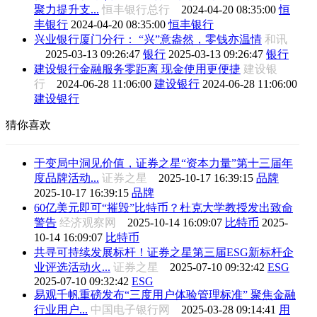
聚力提升支...
恒丰银行总行
2024-04-20 08:35:00
恒
丰银行
2024-04-20 08:35:00
恒丰银行
兴业银行厦门分行： “兴”意盎然，零钱亦温情
和讯
2025-03-13 09:26:47
银行
2025-03-13 09:26:47
银行
建设银行金融服务零距离 现金使用更便捷
建设银
行
2024-06-28 11:06:00
建设银行
2024-06-28 11:06:00
建设银行
猜你喜欢
于变局中洞见价值，证券之星“资本力量”第十三届年
度品牌活动...
证券之星
2025-10-17 16:39:15
品牌
2025-10-17 16:39:15
品牌
60亿美元即可“摧毁”比特币？杜克大学教授发出致命
警告
经济观察网
2025-10-14 16:09:07
比特币
2025-
10-14 16:09:07
比特币
共寻可持续发展标杆！证券之星第三届ESG新标杆企
业评选活动火...
证券之星
2025-07-10 09:32:42
ESG
2025-07-10 09:32:42
ESG
易观千帆重磅发布“三度用户体验管理标准” 聚焦金融
行业用户...
中国电子银行网
2025-03-28 09:14:41
用