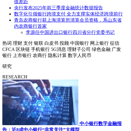
值差距
央行发布2025年前三季度金融统计数据报告
数字化引领银行跨境支付 全力支撑实体经济跨境前行
青岛农商银行获上海清算所清算会员资格，系山东省
内农商银行首家
李源任中国进出口银行四川省分行党委书记
热词
理财
支付
银联
白皮书
投顾
中国银行
网上银行
征信
CFCA
区块链
手机银行
5G消息
理财子公司
绿色金融
广发
银行
上市银行
农商行
隐私计算
数字人民币
研究
RESEARCH
中小银行数字金融报
告：近8成中小银行“非常关注”大模型