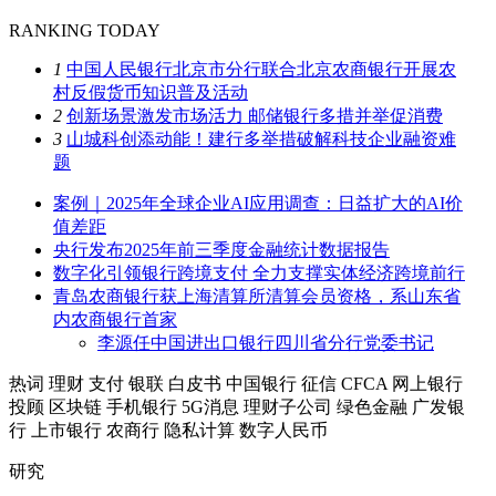
RANKING TODAY
1
中国人民银行北京市分行联合北京农商银行开展农
村反假货币知识普及活动
2
创新场景激发市场活力 邮储银行多措并举促消费
3
山城科创添动能！建行多举措破解科技企业融资难
题
案例｜2025年全球企业AI应用调查：日益扩大的AI价
值差距
央行发布2025年前三季度金融统计数据报告
数字化引领银行跨境支付 全力支撑实体经济跨境前行
青岛农商银行获上海清算所清算会员资格，系山东省
内农商银行首家
李源任中国进出口银行四川省分行党委书记
热词
理财
支付
银联
白皮书
中国银行
征信
CFCA
网上银行
投顾
区块链
手机银行
5G消息
理财子公司
绿色金融
广发银
行
上市银行
农商行
隐私计算
数字人民币
研究