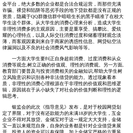
金平台，绝大多数的企业都是合法合规运营，而那些充满
诈骗、裸贷和陷阱等恶劣手段的地下贷款都是没有正规的
资质，隐藏于QQ群微信群中暗暗生长的黑手瞄准了在校大
学生这个群体。从大学生的消费心理来分析，造成大学生
非理性消费多的主观原因，主要是重享受、搞攀比、爱炫
耀的心理特点，以及人际交往消费过度和储蓄理财观念淡
薄，而客观因素则来自于商家的诱惑性信息、网贷钻空法
律漏洞以及不良的社会消费风气影响等等。
一方面大学生要纠正自身超前消费、过度消费和从众
消费等观念,树立正确的价值观、理性的消费观。另一方面,
教育部门要普及与投资消费相关的金融知识,帮助大学生树
立风险意识和识别各种非法借贷的能力。透过现象看本
质，非理性的消费心理根源在于非理性的价值观和思维逻
辑，原因就在于从小缺失了对社会的价值判断和理性的逻
辑思考。
银监会的此次《指导意见》发布，是对于校园网贷划
定了界限，对于没有还款能力的未满18岁的大学生，互金
企业不得对其放贷。金储宝对于这一规定大大支持，金储
宝一直以来规范自身，自身的业务都是针对企业借贷来展
开，投资人的资金可以有保障，加上金储宝严格的六重风