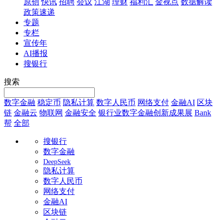
原创
快讯
招聘
会议
江湖
理财
福利汇
金视点
数据解读
政策速递
专题
专栏
宣传年
AI播报
搜银行
搜索
数字金融
稳定币
隐私计算
数字人民币
网络支付
金融AI
区块
链
金融云
物联网
金融安全
银行业数字金融创新成果展
Bank
帮
全部
搜银行
数字金融
DeepSeek
隐私计算
数字人民币
网络支付
金融AI
区块链