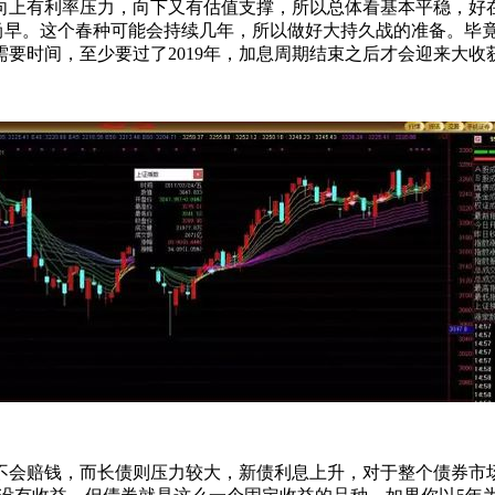
向上有利率压力，向下又有估值支撑，所以总体看基本平稳，好
尚早。这个春种可能会持续几年，所以做好大持久战的准备。毕
要时间，至少要过了2019年，加息周期结束之后才会迎来大收
不会赔钱，而长债则压力较大，新债利息上升，对于整个债券市