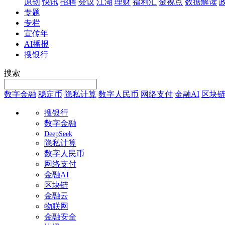
原创
快讯
招聘
会议
江湖
理财
福利汇
金视点
数据解读
专题
专栏
宣传年
AI播报
搜银行
搜索
数字金融
稳定币
隐私计算
数字人民币
网络支付
金融AI
区块
搜银行
数字金融
DeepSeek
隐私计算
数字人民币
网络支付
金融AI
区块链
金融云
物联网
金融安全