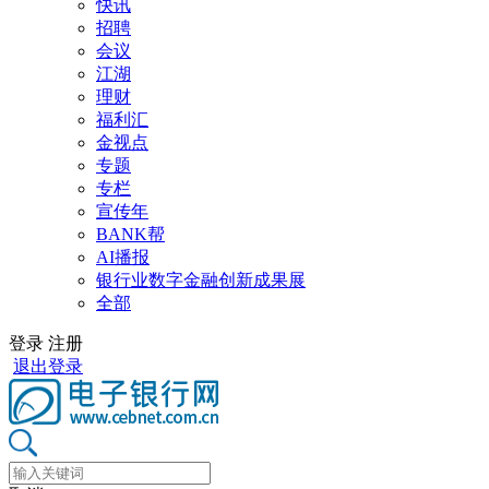
快讯
招聘
会议
江湖
理财
福利汇
金视点
专题
专栏
宣传年
BANK帮
AI播报
银行业数字金融创新成果展
全部
登录
注册
退出登录