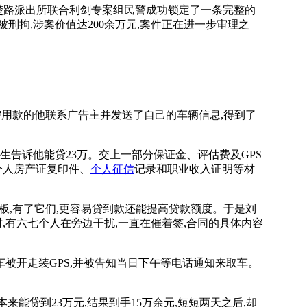
只楚路派出所联合利剑专案组民警成功锁定了一条完整的
刑拘,涉案价值达200余万元,案件正在进一步审理之
用款的他联系广告主并发送了自己的车辆信息,得到了
生告诉他能贷23万。交上一部分保证金、评估费及GPS
个人房产证复印件、
个人征信
记录和职业收入证明等材
板,有了它们,更容易贷到款还能提高贷款额度。于是刘
,有六七个人在旁边干扰,一直在催着签,合同的具体内容
被开走装GPS,并被告知当日下午等电话通知来取车。
能贷到23万元,结果到手15万余元,短短两天之后,却