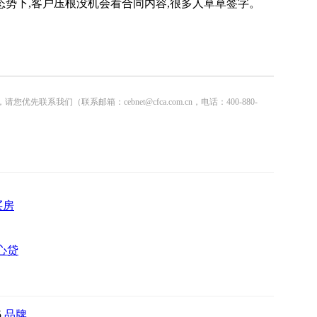
势下,客户压根没机会看合同内容,很多人草草签字。
联系邮箱：cebnet@cfca.com.cn，电话：400-880-
买房
心贷
5
品牌