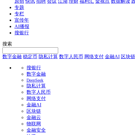
原创
快讯
招聘
会议
江湖
理财
福利汇
金视点
数据解读
专题
专栏
宣传年
AI播报
搜银行
搜索
数字金融
稳定币
隐私计算
数字人民币
网络支付
金融AI
区块
搜银行
数字金融
DeepSeek
隐私计算
数字人民币
网络支付
金融AI
区块链
金融云
物联网
金融安全