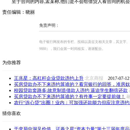
至于合同的内容,孟某称,他们是不会给借贷人看合同的机会的
责任编辑：晓丽
免责声明：
电子银行网发布的专栏、投稿以及征文相关文章，其文字、图片、视
9888），我们会第一时间核实，谢谢配合。
为你推荐
王兆星：高杠杆企业贷款违约上升
北京商报
2017-07-12
买房贷款办不下来违约算谁的？看完银行的回答，准房奴
校园贷款套路多:故意制造借款人违约 逼迫学生翻倍还款
买房贷款办不下来违约算谁的？有件事一定要提前做！
农行“连心贷”出圈！业内：可加强还款能力但应注意违约
猜你喜欢
于变局中洞见价值，证券之星“资本力量”第十三届年度品牌