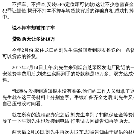
不押车、不押本,安装GPS定位即可贷款!这让不少急需资金
犯罪证据链,揭开不押本不押车辆贷款背后的诈骗真相,成功打掉
中。
说不押车却被扣了车
贷款两天让多还10万
今年2月份,家住龙口的刘先生偶然间看到朋友推送的一条贷
可以贷款的答复。
2017年2月14日上午,刘先生来到烟台芝罘区发电厂附近的
安装费等费用后,刘先生实际到手的贷款额是15万多。双方达
料。
“我事先没接到通知根本没有准备,他们的工作人员就拿了这三
先生就在这三份材料上分别签字。手续准备齐全之后,刘先生又在
自己压根没时间看。
就在所有的流程都办完之后,刘先生拿到了扣除保证金等费用之
等了一下午刘先生也没接到电话,打电话去问被告知再等两天。
两天后,2月16日,刘先生再次去取车,却被告知由于提供的材料