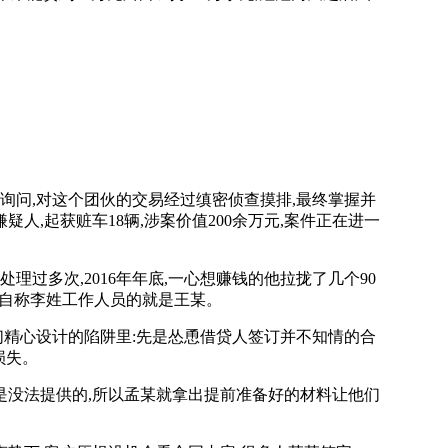
问,对这个团伙的交易经过缜密侦查摸排,最终掌握并
人,起获赃车18辆,涉案价值200余万元,案件正在进一
多次,2016年年底,一心想赚钱的他拉拢了几个90
的自称李姓工作人员的就是王某。
们精心设计的陷阱里:先是怂恿借贷人签订并不知情的合
损失。
是没法提供的,所以孟某就拿出提前准备好的材料让他们