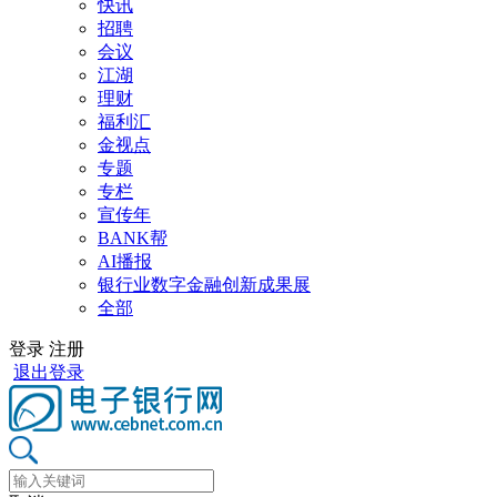
快讯
招聘
会议
江湖
理财
福利汇
金视点
专题
专栏
宣传年
BANK帮
AI播报
银行业数字金融创新成果展
全部
登录
注册
退出登录