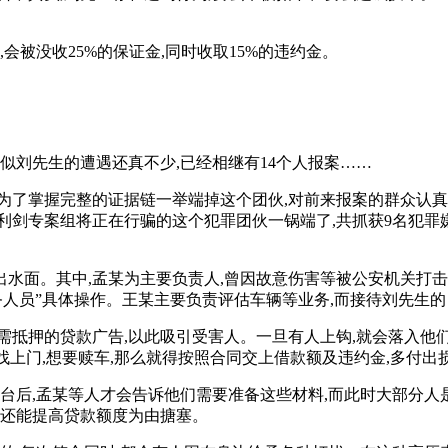
被没收25%的保证金,同时收取15%的违约金。
刘先生的遭遇还真不少,已经相继有14个人报案……
了掌握完整的证据链一举端掉这个团伙,对前来报案的群众认真询
方利剑专案组将正在行骗的这个犯罪团伙一锅端了,共抓获9名犯罪嫌疑
。其中,孟某为主要负责人,曾因故意伤害等被公安机关打击处理过
务人员”具体操作。王某主要负责评估车辆等业务,而接待刘先生
需抵押的贷款广告,以此吸引受害人。一旦有人上钩,就会落入他
找上门,想要赎车,那么就得按照合同交上借款额及违约金,多付出
后,孟某等人才会告诉他们需要准备这些材料,而此时大部分人
且还能提高贷款额度为由搪塞。