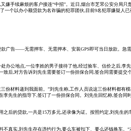
,又嫌手续麻烦的客户接连“中招”。近日,烟台市芝罘公安分局
了一个以办小额贷款为名诈骗的犯罪团伙,目前9名犯罪嫌疑人已被
款广告——无需押车、无需押本、安装GPS即可当日放款。急需
一处办公地点,一位李姓的男子接待了他,经过验车、估价之后,李先
成一致后,对方告诉刘先生需要签订一份担保合同,签合同需要提交
份材料递到我面前。”刘先生称,工作人员说这三份材料都有模
李先生的指导下,签订了一份担保合同。刘先生回忆称,签合同时
后的贷款,一共是15万多元,还录像为证。按照约定,刘先生的车
不真实,刘先生存在违约行为,要么车被扣下、要么还钱换车。“本来