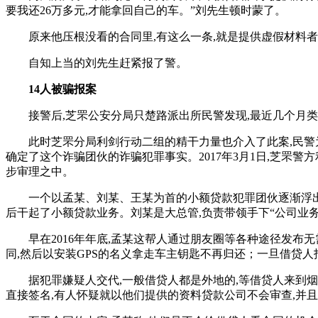
要我还26万多元,才能拿回自己的车。”刘先生顿时蒙了。
原来他压根没看的合同里,有这么一条,就是提供虚假材料者,会
自知上当的刘先生赶紧报了警。
14人被骗报案
接警后,芝罘公安分局只楚路派出所民警发现,最近几个月类似
此时芝罘分局利剑行动二组的精干力量也介入了此案,民警为
确定了这个诈骗团伙的诈骗犯罪事实。2017年3月1日,芝罘警
步审理之中。
一个以孟某、刘某、王某为首的小额贷款犯罪团伙逐渐浮出水面
后干起了小额贷款业务。刘某是大总管,负责带领手下“公司业
早在2016年年底,孟某这帮人通过朋友圈等各种途径发布无
同,然后以安装GPS的名义拿走车主钥匙不再归还；一旦借贷人
据犯罪嫌疑人交代,一般借贷人都是外地的,等借贷人来到烟台
直接签名,有人怀疑就以他们提供的资料贷款公司不会审查,并