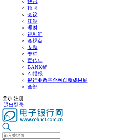
快讯
招聘
会议
江湖
理财
福利汇
金视点
专题
专栏
宣传年
BANK帮
AI播报
银行业数字金融创新成果展
全部
登录
注册
退出登录