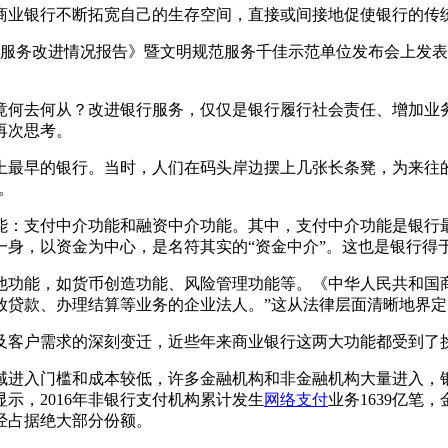
商业银行不断拓宽自己的生存空间，直接或间接地促使银行的传
服务改进情况报告》暨文明规范服务千佳示范单位发布会上发表
竟何去何从？改进银行服务，仅仅是银行履行社会责任、增加业
再次思考。
上最早的银行。当时，人们在码头岸边摆上几张长条凳，为来往
子。
能：支付中介功能和融资中介功能。其中，支付中介功能是银行
一身，以资金为中心，是名符其实的“资金中介”。这也是银行得
他功能，如货币创造功能、风险管理功能等。《中华人民共和国
放贷款、办理结算等业务的企业法人。”这从法律层面清晰地界
及客户需求的深刻变迁，近些年来商业银行这两大功能都受到了
域进入门槛和成本较低，许多金融机构和非金融机构大量进入，
示，2016年非银行支付机构累计发生
网络支付
业务1639亿笔，
经占据绝大部分份额。