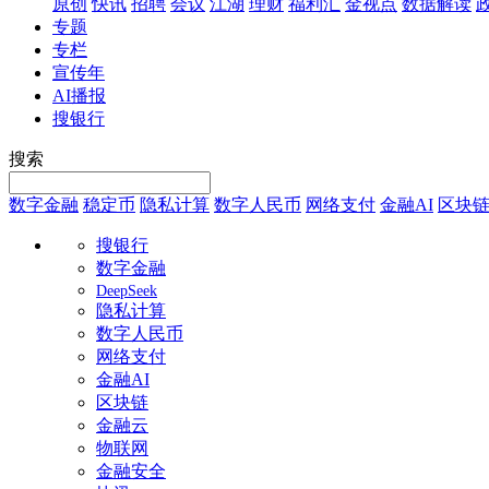
原创
快讯
招聘
会议
江湖
理财
福利汇
金视点
数据解读
专题
专栏
宣传年
AI播报
搜银行
搜索
数字金融
稳定币
隐私计算
数字人民币
网络支付
金融AI
区块
搜银行
数字金融
DeepSeek
隐私计算
数字人民币
网络支付
金融AI
区块链
金融云
物联网
金融安全