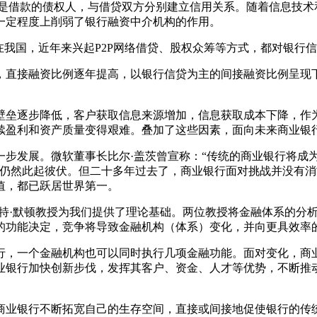
面是借款的债权人，与借贷双方分别建立信用关系。随着信息技术
一定程度上削弱了银行融资中介机构的作用。
在我国，近年来兴起P2P网络借贷、股权众筹等方式，都对银行
，直接融资比例逐年提高，以银行信贷为主的间接融资比例呈现
壁垒逐步降低，客户获取信息来源增加，信息获取成本下降，作
续盈利和资产质量变得艰难。叠加了这些因素，面向未来商业银
步发展。微软董事长比尔·盖茨曾宣称：“传统的商业银行将成为 
样的声音仍然此起彼伏。但二十多年过去了，商业银行面对挑战并没
值，都已跃居世界第一。
伯特·默顿教授为我们提供了理论基础。两位教授将金融体系的分
的功能决定，竞争将导致金融机构（体系）变化，并向更具效率
行，一个金融机构也可以同时执行几项金融功能。面对变化，商
业银行加快创新步伐，发挥其客户、资金、人才等优势，不断推
商业银行不断拓宽自己的生存空间，直接或间接地促使银行的传