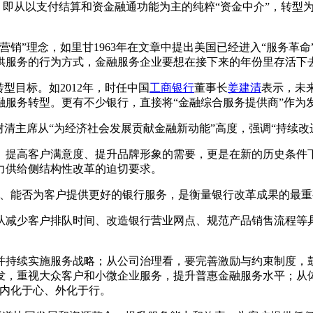
型，即从以支付结算和资金融通功能为主的纯粹“资金中介”，转
销”理念，如里甘1963年在文章中提出美国已经进入“服务革命
供服务的行为方式，金融服务企业要想在接下来的年份里存活下
型目标。如2012年，时任中国
工商银行
董事长
姜建清
表示，未
金融服务转型。更有不少银行，直接将“金融综合服务提供商”作为
树清主席从“为经济社会发展贡献金融新动能”高度，强调“持续改
、提高客户满意度、提升品牌形象的需要，更是在新的历史条件
力供给侧结构性改革的迫切要求。
持、能否为客户提供更好的银行服务，是衡量银行改革成果的最重
从减少客户排队时间、改造银行营业网点、规范产品销售流程等
并持续实施服务战略；从公司治理看，要完善激励与约束制度，
发，重视大众客户和小微企业服务，提升普惠金融服务水平；从
务内化于心、外化于行。