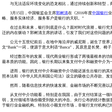
与无法适应环境变化的恐龙相比，通过持续创新和转型，
3月15日，中国银监会主席
郭树清
在《2016年度
中国银行
业
略、服务实体经济、服务客户是银行的天职。”
在过去和未来，银行到底是什么？面对时代浪潮，银行究
迁的内在驱动？郭树清主席的讲话，引发了我们对这些问题的
公元十五世纪前后，在地中海沿岸的威尼斯，诞生了世界
文“Bank”一词，便源于意大利语“Banca”，其原意是长凳、椅
经过数百年的发展，现代商业银行形成了两项最根本的功
最本质的功能。因此，银行长期以来集支付中介和融资中介为
进而，银行的支付中介和融资中介功能还派生出银行的其
照本法和《中华人民共和国公司法》设立的吸收公共存款、发
然而，随着信息技术的快速发展、金融市场的不断完善以
从支付中介功能看，特别是在我国，由于支付结算这一领
弱，支付领域市场份额受到较大的冲击。央行公布的统计数据显
于银行业金融机构。特别在小额支付市场，非银行支付机构已