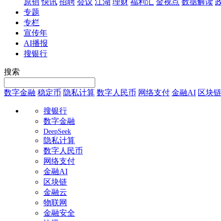
原创
快讯
招聘
会议
江湖
理财
福利汇
金视点
数据解读
专题
专栏
宣传年
AI播报
搜银行
搜索
数字金融
稳定币
隐私计算
数字人民币
网络支付
金融AI
区块
搜银行
数字金融
DeepSeek
隐私计算
数字人民币
网络支付
金融AI
区块链
金融云
物联网
金融安全