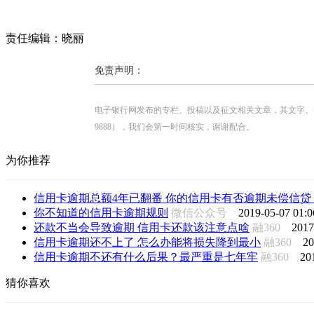
责任编辑：晓丽
免责声明：
电子银行网发布的专栏、投稿以及征文相关文章，其文字、图片、视
9888），我们会第一时间核实，谢谢配合。
为你推荐
信用卡逾期总额4年已翻番 你的信用卡有否逾期未偿信贷
你不知道的信用卡逾期规则
微信公众号
2019-05-07 01:0
还款不当会导致逾期 信用卡还款该注意点啥
融360
2017
信用卡逾期还不上了 怎么办能将损失降到最小
融360
20
信用卡逾期不还有什么后果？最严重是七年牢
融360
20
猜你喜欢