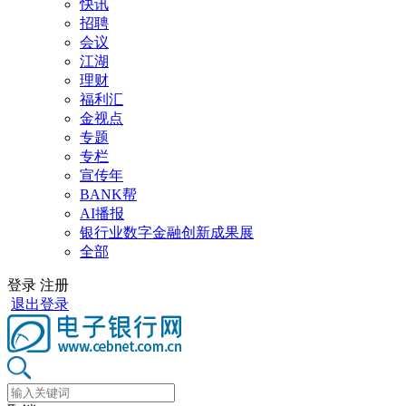
快讯
招聘
会议
江湖
理财
福利汇
金视点
专题
专栏
宣传年
BANK帮
AI播报
银行业数字金融创新成果展
全部
登录
注册
退出登录