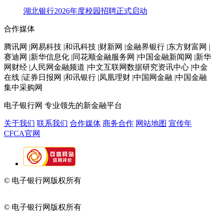
湖北银行2026年度校园招聘正式启动
合作媒体
腾讯网 |网易科技 |和讯科技 |财新网 |金融界银行 |东方财富网 |
赛迪网 |新华信息化 |同花顺金融服务网 |中国金融新闻网 |新华
网财经 |人民网金融频道 |中文互联网数据研究资讯中心 |中金
在线 |证券日报网 |和讯银行 |凤凰理财 |中国网金融 |中国金融
集中采购网
电子银行网
专业领先的新金融平台
关于我们
联系我们
合作媒体
商务合作
网站地图
宣传年
CFCA官网
© 电子银行网版权所有
京ICP备05045998号-2
京公网安备
11010202009082
© 电子银行网版权所有
京ICP备05045998号-2
京公网安备
11010202009082