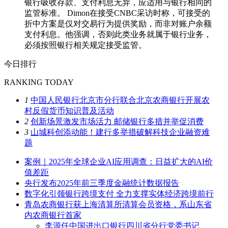
银行吸收存款、支付利息无异，应适用与银行相同的
监管标准。 Dimon在接受CNBC采访时称，可接受的
折中方案是仅对交易行为提供奖励，而非对账户余额
支付利息。他强调，否则此类业务就属于银行业务，
必须按照银行相关规定接受监管。
今日排行
RANKING TODAY
1
中国人民银行北京市分行联合北京农商银行开展农
村反假货币知识普及活动
2
创新场景激发市场活力 邮储银行多措并举促消费
3
山城科创添动能！建行多举措破解科技企业融资难
题
案例｜2025年全球企业AI应用调查：日益扩大的AI价
值差距
央行发布2025年前三季度金融统计数据报告
数字化引领银行跨境支付 全力支撑实体经济跨境前行
青岛农商银行获上海清算所清算会员资格，系山东省
内农商银行首家
李源任中国进出口银行四川省分行党委书记