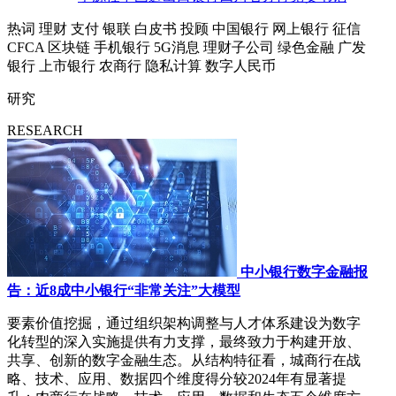
热词
理财
支付
银联
白皮书
投顾
中国银行
网上银行
征信
CFCA
区块链
手机银行
5G消息
理财子公司
绿色金融
广发
银行
上市银行
农商行
隐私计算
数字人民币
研究
RESEARCH
中小银行数字金融报
告：近8成中小银行“非常关注”大模型
要素价值挖掘，通过组织架构调整与人才体系建设为数字
化转型的深入实施提供有力支撑，最终致力于构建开放、
共享、创新的数字金融生态。从结构特征看，城商行在战
略、技术、应用、数据四个维度得分较2024年有显著提