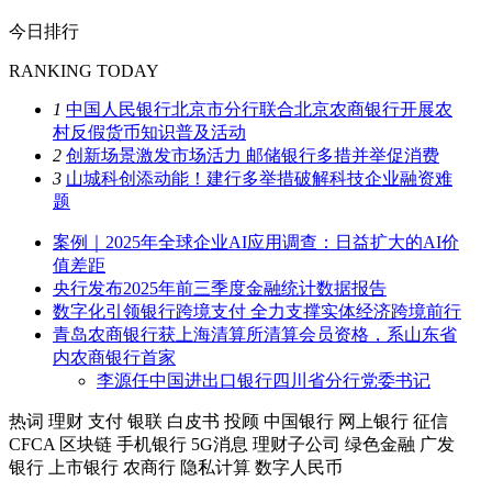
今日排行
RANKING TODAY
1
中国人民银行北京市分行联合北京农商银行开展农
村反假货币知识普及活动
2
创新场景激发市场活力 邮储银行多措并举促消费
3
山城科创添动能！建行多举措破解科技企业融资难
题
案例｜2025年全球企业AI应用调查：日益扩大的AI价
值差距
央行发布2025年前三季度金融统计数据报告
数字化引领银行跨境支付 全力支撑实体经济跨境前行
青岛农商银行获上海清算所清算会员资格，系山东省
内农商银行首家
李源任中国进出口银行四川省分行党委书记
热词
理财
支付
银联
白皮书
投顾
中国银行
网上银行
征信
CFCA
区块链
手机银行
5G消息
理财子公司
绿色金融
广发
银行
上市银行
农商行
隐私计算
数字人民币