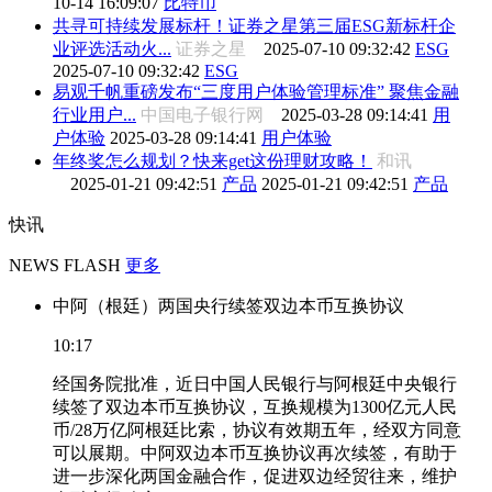
10-14 16:09:07
比特币
共寻可持续发展标杆！证券之星第三届ESG新标杆企
业评选活动火...
证券之星
2025-07-10 09:32:42
ESG
2025-07-10 09:32:42
ESG
易观千帆重磅发布“三度用户体验管理标准” 聚焦金融
行业用户...
中国电子银行网
2025-03-28 09:14:41
用
户体验
2025-03-28 09:14:41
用户体验
年终奖怎么规划？快来get这份理财攻略！
和讯
2025-01-21 09:42:51
产品
2025-01-21 09:42:51
产品
快讯
NEWS FLASH
更多
中阿（根廷）两国央行续签双边本币互换协议
10:17
经国务院批准，近日中国人民银行与阿根廷中央银行
续签了双边本币互换协议，互换规模为1300亿元人民
币/28万亿阿根廷比索，协议有效期五年，经双方同意
可以展期。中阿双边本币互换协议再次续签，有助于
进一步深化两国金融合作，促进双边经贸往来，维护