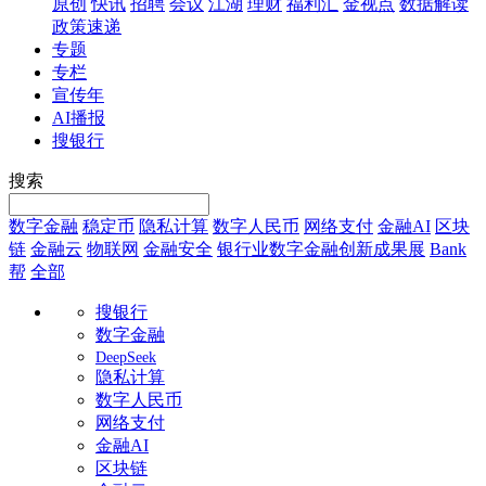
原创
快讯
招聘
会议
江湖
理财
福利汇
金视点
数据解读
政策速递
专题
专栏
宣传年
AI播报
搜银行
搜索
数字金融
稳定币
隐私计算
数字人民币
网络支付
金融AI
区块
链
金融云
物联网
金融安全
银行业数字金融创新成果展
Bank
帮
全部
搜银行
数字金融
DeepSeek
隐私计算
数字人民币
网络支付
金融AI
区块链