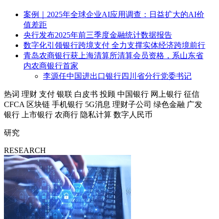
案例｜2025年全球企业AI应用调查：日益扩大的AI价
值差距
央行发布2025年前三季度金融统计数据报告
数字化引领银行跨境支付 全力支撑实体经济跨境前行
青岛农商银行获上海清算所清算会员资格，系山东省
内农商银行首家
李源任中国进出口银行四川省分行党委书记
热词
理财
支付
银联
白皮书
投顾
中国银行
网上银行
征信
CFCA
区块链
手机银行
5G消息
理财子公司
绿色金融
广发
银行
上市银行
农商行
隐私计算
数字人民币
研究
RESEARCH