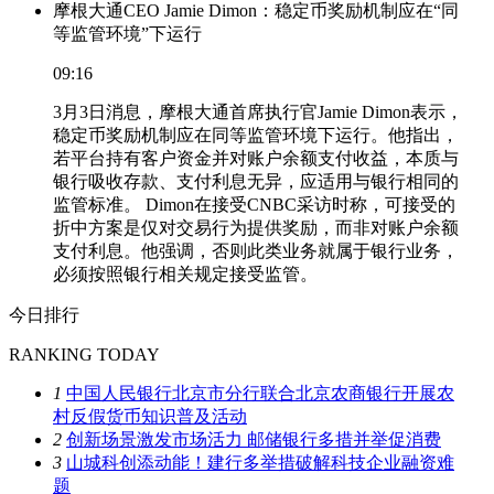
摩根大通CEO Jamie Dimon：稳定币奖励机制应在“同
等监管环境”下运行
09:16
3月3日消息，摩根大通首席执行官Jamie Dimon表示，
稳定币奖励机制应在同等监管环境下运行。他指出，
若平台持有客户资金并对账户余额支付收益，本质与
银行吸收存款、支付利息无异，应适用与银行相同的
监管标准。 Dimon在接受CNBC采访时称，可接受的
折中方案是仅对交易行为提供奖励，而非对账户余额
支付利息。他强调，否则此类业务就属于银行业务，
必须按照银行相关规定接受监管。
今日排行
RANKING TODAY
1
中国人民银行北京市分行联合北京农商银行开展农
村反假货币知识普及活动
2
创新场景激发市场活力 邮储银行多措并举促消费
3
山城科创添动能！建行多举措破解科技企业融资难
题