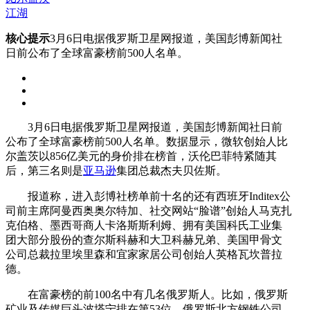
江湖
核心提示
3月6日电据俄罗斯卫星网报道，美国彭博新闻社
日前公布了全球富豪榜前500人名单。
3月6日电据俄罗斯卫星网报道，美国彭博新闻社日前
公布了全球富豪榜前500人名单。数据显示，微软创始人比
尔盖茨以856亿美元的身价排在榜首，沃伦巴菲特紧随其
后，第三名则是
亚马逊
集团总裁杰夫贝佐斯。
报道称，进入彭博社榜单前十名的还有西班牙Inditex公
司前主席阿曼西奥奥尔特加、社交网站“脸谱”创始人马克扎
克伯格、墨西哥商人卡洛斯斯利姆、拥有美国科氏工业集
团大部分股份的查尔斯科赫和大卫科赫兄弟、美国甲骨文
公司总裁拉里埃里森和宜家家居公司创始人英格瓦坎普拉
德。
在富豪榜的前100名中有几名俄罗斯人。比如，俄罗斯
矿业及传媒巨头波塔宁排在第53位，俄罗斯北方钢铁公司