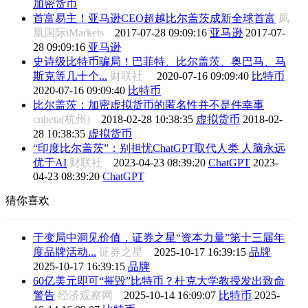
加密货币
首富易主！亚马逊CEO超越比尔盖茨成新全球首富
凤
凰国际iMarkets
2017-07-28 09:09:16
亚马逊
2017-07-
28 09:09:16
亚马逊
史诗级比特币骗局！巴菲特、比尔盖茨、奥巴马、马
斯克等几十个...
财联社
2020-07-16 09:09:40
比特币
2020-07-16 09:09:40
比特币
比尔盖茨：加密虚拟货币的匿名性并不是件幸事
cnbeta(杭州)
2018-02-28 10:38:35
虚拟货币
2018-02-
28 10:38:35
虚拟货币
“印度比尔盖茨”：别担忧ChatGPT取代人类 人脑永远
优于AI
财联社
2023-04-23 08:39:20
ChatGPT
2023-
04-23 08:39:20
ChatGPT
猜你喜欢
于变局中洞见价值，证券之星“资本力量”第十三届年
度品牌活动...
证券之星
2025-10-17 16:39:15
品牌
2025-10-17 16:39:15
品牌
60亿美元即可“摧毁”比特币？杜克大学教授发出致命
警告
经济观察网
2025-10-14 16:09:07
比特币
2025-