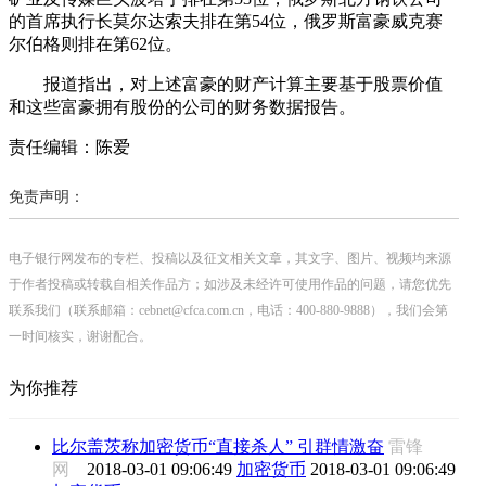
的首席执行长莫尔达索夫排在第54位，俄罗斯富豪威克赛
尔伯格则排在第62位。
报道指出，对上述富豪的财产计算主要基于股票价值
和这些富豪拥有股份的公司的财务数据报告。
责任编辑：陈爱
免责声明：
电子银行网发布的专栏、投稿以及征文相关文章，其文字、图片、视频均来源
于作者投稿或转载自相关作品方；如涉及未经许可使用作品的问题，请您优先
联系我们（联系邮箱：cebnet@cfca.com.cn，电话：400-880-9888），我们会第
一时间核实，谢谢配合。
为你推荐
比尔盖茨称加密货币“直接杀人” 引群情激奋
雷锋
网
2018-03-01 09:06:49
加密货币
2018-03-01 09:06:49