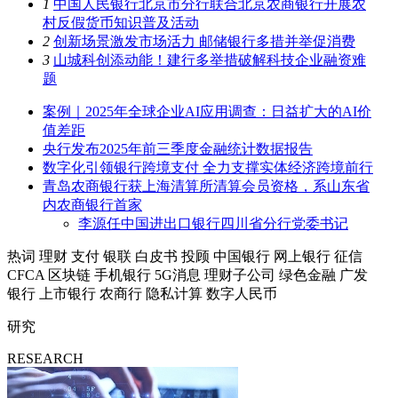
1
中国人民银行北京市分行联合北京农商银行开展农
村反假货币知识普及活动
2
创新场景激发市场活力 邮储银行多措并举促消费
3
山城科创添动能！建行多举措破解科技企业融资难
题
案例｜2025年全球企业AI应用调查：日益扩大的AI价
值差距
央行发布2025年前三季度金融统计数据报告
数字化引领银行跨境支付 全力支撑实体经济跨境前行
青岛农商银行获上海清算所清算会员资格，系山东省
内农商银行首家
李源任中国进出口银行四川省分行党委书记
热词
理财
支付
银联
白皮书
投顾
中国银行
网上银行
征信
CFCA
区块链
手机银行
5G消息
理财子公司
绿色金融
广发
银行
上市银行
农商行
隐私计算
数字人民币
研究
RESEARCH