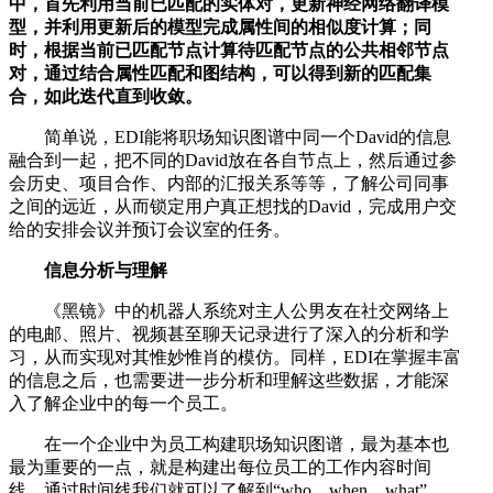
中，首先利用当前已匹配的实体对，更新神经网络翻译模
型，并利用更新后的模型完成属性间的相似度计算；同
时，根据当前已匹配节点计算待匹配节点的公共相邻节点
对，通过结合属性匹配和图结构，可以得到新的匹配集
合，如此迭代直到收敛。
简单说，EDI能将职场知识图谱中同一个David的信息
融合到一起，把不同的David放在各自节点上，然后通过参
会历史、项目合作、内部的汇报关系等等，了解公司同事
之间的远近，从而锁定用户真正想找的David，完成用户交
给的安排会议并预订会议室的任务。
信息分析与理解
《黑镜》中的机器人系统对主人公男友在社交网络上
的电邮、照片、视频甚至聊天记录进行了深入的分析和学
习，从而实现对其惟妙惟肖的模仿。同样，EDI在掌握丰富
的信息之后，也需要进一步分析和理解这些数据，才能深
入了解企业中的每一个员工。
在一个企业中为员工构建职场知识图谱，最为基本也
最为重要的一点，就是构建出每位员工的工作内容时间
线，通过时间线我们就可以了解到“who，when，what”，