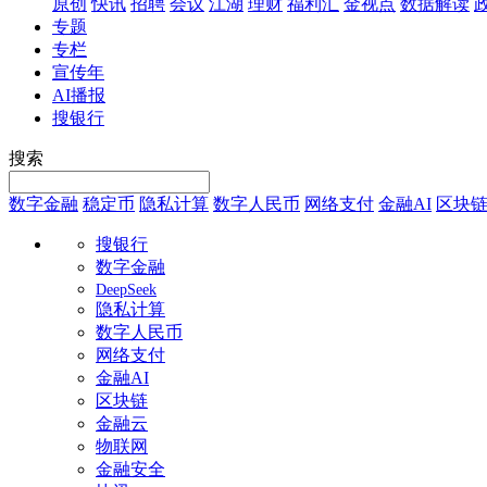
原创
快讯
招聘
会议
江湖
理财
福利汇
金视点
数据解读
专题
专栏
宣传年
AI播报
搜银行
搜索
数字金融
稳定币
隐私计算
数字人民币
网络支付
金融AI
区块
搜银行
数字金融
DeepSeek
隐私计算
数字人民币
网络支付
金融AI
区块链
金融云
物联网
金融安全