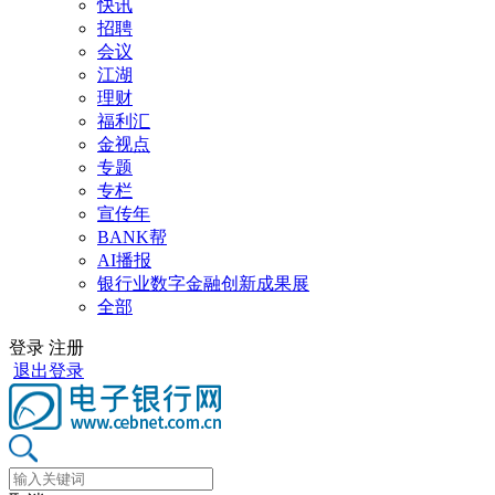
快讯
招聘
会议
江湖
理财
福利汇
金视点
专题
专栏
宣传年
BANK帮
AI播报
银行业数字金融创新成果展
全部
登录
注册
退出登录