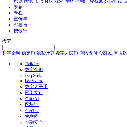
原创
快讯
招聘
会议
江湖
理财
福利汇
金视点
数据解读
专题
专栏
宣传年
AI播报
搜银行
搜索
数字金融
稳定币
隐私计算
数字人民币
网络支付
金融AI
区块
搜银行
数字金融
DeepSeek
隐私计算
数字人民币
网络支付
金融AI
区块链
金融云
物联网
金融安全