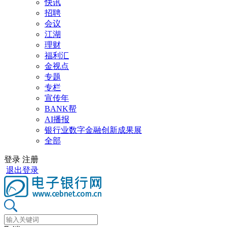
快讯
招聘
会议
江湖
理财
福利汇
金视点
专题
专栏
宣传年
BANK帮
AI播报
银行业数字金融创新成果展
全部
登录
注册
退出登录