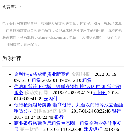
免责声明：
电子银行网发布的专栏、投稿以及征文相关文章，其文字、图片、视频均来源
于作者投稿或转载自相关作品方；如涉及未经许可使用作品的问题，请您优先
联系我们（联系邮箱：cebnet@cfca.com.cn，电话：400-880-9888），我们会第
一时间核实，谢谢配合。
为你推荐
金融科技将成租赁业新赛道
金融时报
2022-01-19
09:12:10
租赁
2022-01-19 09:12:10
租赁
住房租赁连下七城，银联在深圳推“云闪付”租赁金融
服务
移动支付网
2018-01-08 09:41:39
云闪付
2018-
01-08 09:41:39
云闪付
银行抢滩租赁牌照:浙商银行、九台农商行等成立金融
租赁公司
21世纪经济报道
2017-01-24 08:22:48
银行
2017-01-24 08:22:48
银行
商业银行搭建住房租赁生态圈，租赁金融业务雏形初
显
第一财经
2018-06-14 08:28:40
建设银行
2018-06-