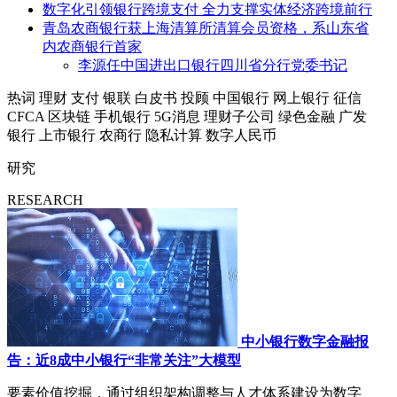
数字化引领银行跨境支付 全力支撑实体经济跨境前行
青岛农商银行获上海清算所清算会员资格，系山东省
内农商银行首家
李源任中国进出口银行四川省分行党委书记
热词
理财
支付
银联
白皮书
投顾
中国银行
网上银行
征信
CFCA
区块链
手机银行
5G消息
理财子公司
绿色金融
广发
银行
上市银行
农商行
隐私计算
数字人民币
研究
RESEARCH
中小银行数字金融报
告：近8成中小银行“非常关注”大模型
要素价值挖掘，通过组织架构调整与人才体系建设为数字