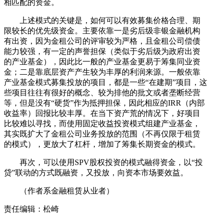
相匹配的资金。
上述模式的关键是，如何可以有效募集价格合理、期
限较长的优先级资金。主要依靠一是劣后级非银金融机构
有出资，因为金租公司的评审较为严格，且金租公司偿债
能力较强，有一定的声誉担保（类似于劣后级为政府出资
的产业基金），因此比一般的产业基金更易于筹集同业资
金；二是靠底层资产产生较为丰厚的利润来源。一般依靠
产业基金模式募集投放的项目，都是一些“在建期”项目，这
些项目往往有很好的概念、较为排他的批文或者垄断经营
等，但是没有“硬货”作为抵押担保，因此相应的IRR（内部
收益率）回报比较丰厚。在当下资产荒的情况下，好项目
比较难以寻找，而使用固定收益投资模式组建产业基金，
其实既扩大了金租公司业务投放的范围（不再仅限于租赁
的模式），更放大了杠杆，增加了筹集长期资金的模式。
再次，可以使用SPV股权投资的模式融得资金，以“投
贷”联动的方式既融资，又投放，向资本市场要效益。
（作者系金融租赁从业者）
责任编辑：松崎