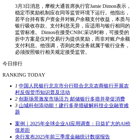
3月3日消息，摩根大通首席执行官Jamie Dimon表示，
稳定币奖励机制应在同等监管环境下运行。他指出，
若平台持有客户资金并对账户余额支付收益，本质与
银行吸收存款、支付利息无异，应适用与银行相同的
监管标准。 Dimon在接受CNBC采访时称，可接受的
折中方案是仅对交易行为提供奖励，而非对账户余额
支付利息。他强调，否则此类业务就属于银行业务，
必须按照银行相关规定接受监管。
今日排行
RANKING TODAY
1
中国人民银行北京市分行联合北京农商银行开展农
村反假货币知识普及活动
2
创新场景激发市场活力 邮储银行多措并举促消费
3
山城科创添动能！建行多举措破解科技企业融资难
题
案例｜2025年全球企业AI应用调查：日益扩大的AI价
值差距
央行发布2025年前三季度金融统计数据报告