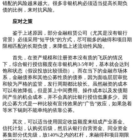
错配的风险越来越大。很多非银机构必须适当提高长期负
债的比例，来对抗风险。
应对之策
鉴于上述原因，部分金融租赁公司（尤其是没有银行
背景）必须采用“短平快”的方式，尽可能多的融得和项目期
限相匹配的长期负债，来降低上述流动性风险。
首先，在资产规模和注册资本没有质的飞跃的情况
下，综合银行授信额度在非银机构3-5年时，基本就会达到
饱和状态（假设投放比较强劲）。而在当下的金融市场体
系，金融债券和其他公募性质的债券，因为面临层层审批
和较为严格的监管，发行周期都比较长。虽然融资的成本
可以有效降低，但是算上中间费用、操作成本以及发债期
间产生的机会成本，并不会真的比银行授信低廉多少。因
此公募方式是一种比较有宣传效果的“广告”效应，如果急着
等米下锅则不能单纯的依靠公募。
其次，可以适当使用固定收益额度来组成产业基金、
信托计划，认购劣后级，然后从银行自营资金、同业资金
募集部分优先级，放140%之内的杠杆，来融得和项目期限