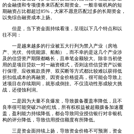
的金融债和专项债务来匹配长期资金。一般非银机构的短
期融资占比都超过85%，大家不愿意匹配过多的长期资金，
以免综合融资成本上扬。
但是，当下资金面持续看涨，呈现以下几个特点和以
往不同：
一是越来越多的行业被五大行列为禁入产业（房地
产、光伏、传统能源、船舶），而不幸的是这几个产业涉
及的信贷资产期限都略长，且单笔金额较大。除非当初使
用的是项目贷款一对一融资模式，否则这些信贷资产以银
行保理、应收账款质押、双买断等方式都比较难以获得低
折扣低成本的再融资。因资金价格提高，很可能会导致上
述项目在存续期间，就形成倒挂。不仅流动性形成较大挑
战，还侵蚀利润。
二是因为大量不良爆发，导致拨备覆盖率降低，且不
良率很可能突破2%的红线，所有权权益被超额拨备加速覆
盖，盈利能力持续降低，都会导致同业授信银行对非银机
构的评分降低，导致信用授信额度有所降低。
三是资金面持续上扬，导致资金价格不可预测，资金