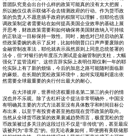
普团队究竟会出台什么样的政策可能真的没有太大把握，
所以她仅仅表示联储不会去猜测政府的行动。作为货币政
策的负责人不愿意插手政府的权限可以理解，但耶伦也强
调政策制定者需要站在如何提高美国企业效率的基础上展
开思考，财政政策需要和如何确保将美国财政纳入可持续
的正轨这一目标保持一致性。同时，她也对已经启动的某
些政策委婉的表示了反对，比如特朗普口口声声要废除的
金融管制改革法，耶伦就表示虽然原则上同意总统签署的
法令，但“对银行的年度压力测试是金融管制的支柱，大幅
强化了监管流程”。这些言辞实际上表明任期仅剩一年的耶
伦实际上有了新的烦恼，今后的加息之路可能随时面临新
的麻烦。在长期的宽松政策环境中，如何实现顺利退出依
然需要全球最重要的央行付出最大的耐心。
在大洋彼岸，世界经济权重排名第二第三的央行的情
况也并不乐观。除了去杠杆这个提法非常明确外，中国没
有明确其主要的方式方法甚至没有具体数字和时间目标公
布出来，以至于有投资者甚至抱怨现在货币政策的取向。
当然从全球货币政策的效果衰减趋势而言，极度宽松的货
币政策被过多关注的这段过往不仅是“非传统”的，甚至最应
该被列为“非常态”的。但无论表象如何，即便拥有美联储那