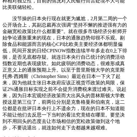
种相对独立性，目前的情况对人民银行而言处境不大可能
比美联储轻松。
没节操的日本央行现在就更为尴尬，2月第二周的一个
公开场合上，其副总裁再次强调“坚持不懈的推进强有力的
金融宽松政策比什么都重要”。就在很多市场经济分析师开
始争论通胀重来的现在，日本的通胀趋势却很不乐观。剔
除食品和能源而言的核心CPI比欧美主要经济体都明显偏
低，民间开发的日经CPINOW指数连续半年多走在0上下徘
徊，是否见底都存疑。就连日本央行自己统计的消费活动
指数近期也表现疲软。如此疲弱的消费动态，很难形成真
正意义上的通胀预期上升。以至于普里斯顿大学的克里斯
托弗·西姆斯（Christopher Sims）最近在日本一下火了起
来，因为他就主张日本政府应该正视货币政策的局限，保
证2%通胀目标实现之前不会提升消费税来渡过难关。说起
来，因为日本宏观经济政策而大出风头的普林斯顿大学教
授这是第三位了，前两位分别是克鲁格曼和伯南克，这二
位都是在批评日本央行上不遗余力，现在的日本不知道能
不能让他们去反思一下当时的看法究竟错在哪里。要坚决
到不用回头的态度去让市场相信的宽松政策做到这个地
步，不要说退出，就连如何走下去都越来越艰难。