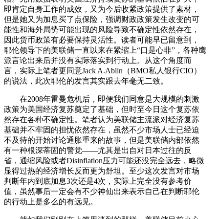
即肯定自身工作的成效，又为今后收紧政策提供了素材，
但是她又为加息买了点保险，强调财政政策发生改变的可
能性和海外局势可能出现的风险导致不确定性依然存在，
因此货币政策有必要保持灵活性。读者可能早已留意到，
耶伦领导下的美联储一直以来在紧缩上“口是心非”，各种鹰
派言论出来后并没有实际落实到行动上。从这个角度而
言，实际上笔者更同意Jack A.Ablin（BMO私人银行CIO）
的说法，此次耶伦的发言其实跟去年毫无二致。
在2008年雷曼危机后，即便我们同意是大规模的刺激
政策为美国经济复苏奠定了基础，但时至今日这个复苏依
然存在各种不确定性。笔者认为美联储主流派对经济复苏
基础并不牢固的担忧依然存在，虽然不少市场人士已经迫
不及待的开始讨论通胀重来的故事，但是美联储内部依然
有一种根深蒂固的警觉——尤其是出自对日本过往的反
省，通缩风险或者Disinflation压力可能还没完全远去，略微
显得过热的经济增长反而更为舒坦。至少这次发言对市场
判断年内到底加息3次还是4次，实际上完全没有参考价
值，虽然事后一定会有不少神仙出来表示自己在判断耶伦
的行动上是多么的有远见。