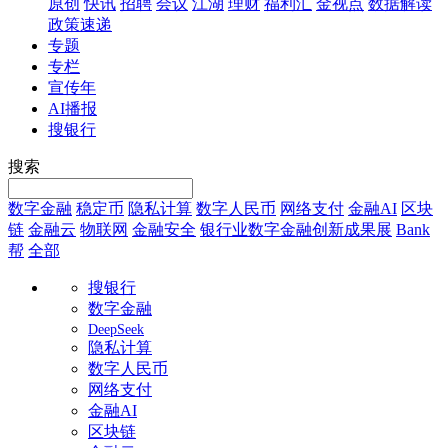
原创
快讯
招聘
会议
江湖
理财
福利汇
金视点
数据解读
政策速递
专题
专栏
宣传年
AI播报
搜银行
搜索
数字金融
稳定币
隐私计算
数字人民币
网络支付
金融AI
区块
链
金融云
物联网
金融安全
银行业数字金融创新成果展
Bank
帮
全部
搜银行
数字金融
DeepSeek
隐私计算
数字人民币
网络支付
金融AI
区块链