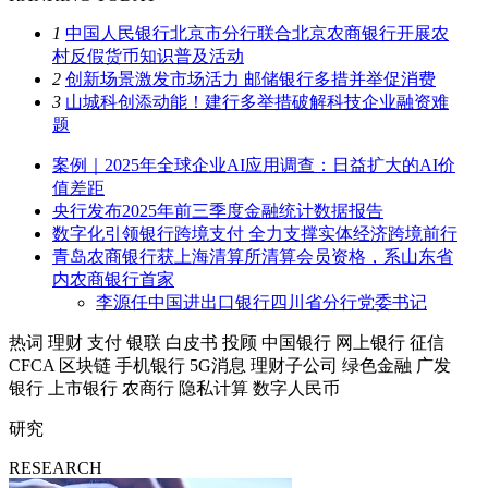
1
中国人民银行北京市分行联合北京农商银行开展农
村反假货币知识普及活动
2
创新场景激发市场活力 邮储银行多措并举促消费
3
山城科创添动能！建行多举措破解科技企业融资难
题
案例｜2025年全球企业AI应用调查：日益扩大的AI价
值差距
央行发布2025年前三季度金融统计数据报告
数字化引领银行跨境支付 全力支撑实体经济跨境前行
青岛农商银行获上海清算所清算会员资格，系山东省
内农商银行首家
李源任中国进出口银行四川省分行党委书记
热词
理财
支付
银联
白皮书
投顾
中国银行
网上银行
征信
CFCA
区块链
手机银行
5G消息
理财子公司
绿色金融
广发
银行
上市银行
农商行
隐私计算
数字人民币
研究
RESEARCH