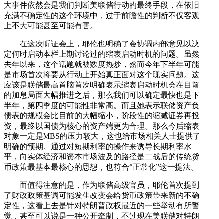
大事件依然会是我们判断美联储行动的最终手段，在依旧
充满不确定性的这个环境中，过于前瞻性的判断不仅客观
上不大可能甚至可能有害。
在这次听证会上，耶伦也明确了会协调内部意见以决
定何时启动本栏上期讨论过的缩表启动时机的问题。虽然
去年以来，这个话题就被数度热炒，然而今年下半年可能
是市场首次将要从行动上开始真正面对这个现实问题。这
应该是联储最高首脑首次明确表示缩表启动时机会在目前
的加息局面大幅推进之后，那么我们可以确定最快也是下
半年，第四季度的可能性非常高。而且她表示联储资产负
债表的规模会比目前的大幅缩小，阶段性的缩减证券再投
资，最终以国债为核心的资产端更为合理。那么今后缩表
对象一定是MBS的压力较大，这也给市场相关人士提供了
明确的预期。通过对短期利率的操作来诱导长期利率水
平，向实体经济和资本市场波及的路径是二战后的传统货
币政策最基本最核心的思想，也符合“正常化”这一提法。
而值得注意的是，作为联储高级官员，耶伦首次提到
了财政政策基调可能发生改变会给货币政策带来新的不确
定性，这看上去是针对特朗普政权最近的一些举动有所警
觉，甚至可以说是一种公开牵制，不过现在美联储对特朗