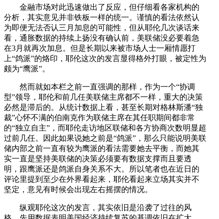
金融市场对此迅速做出了反应，但仔细看各家机构的
分析，其实意见并非铁板一样的统一。谨慎的看法依然认
为即便无法否认三月加息的可能性，但从耶伦几次谈话来
看，通胀数据的持续上扬没有确认前，美联储没必要着急
在3月就再次加息。但是长期以来被市场人士一厢情愿打
上“鸽派”的烙印，耶伦这次的发言显得格外打眼，被定性为
颇为“鹰派”。
然而就如本栏之前一直强调的那样，作为一个“协调
型”领导，耶伦和前几任美联储主席都不一样，重大的决策
必然是滞后的。从统计数据上看，甚至长期对格林斯潘“独
裁”心怀不满的伯南克作为联储主席在其任职期间都非常
的“独立自主”，而耶伦走访地区联储和各方协商次数明显超
过前几任。因此如果说她之前是“鸽派”，那么只能说明美联
储内部之前一直有较为鹰派的看法需要她去平衡，而她其
实一直是坚持美联储的决策必须要有数据支撑而且要透
明，跟鹰派还是鸽派自身关系不大。所以笔者也在近日的
评论里提到至少在外界看起来，耶伦看起来立场其实并不
坚定，意见有时候会出现左右摇摆的情况。
纵观耶伦这次的发言，其实依旧是沿袭了过往的风
格。先用数据表明美国经济持续复苏的基调依旧在扩大，