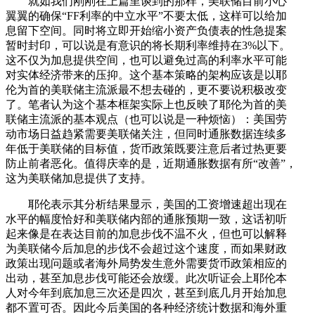
就如我们刚刚在上篇里谈到的那样，美联储目前小心
翼翼的确保“FF利率的中立水平”不要太低，这样可以给加
息留下空间。同时将立即开始缩小资产负债表的性急提案
暂时封印，可以说是有意识的将长期利率维持在3%以下。
这不仅为加息提供空间，也可以避免过高的利率水平可能
对实体经济带来的压抑。这个基本策略的架构应该是以耶
伦为首的美联储主流派最不想去碰的，更不要说积极改变
了。笔者认为这个基本框架实际上也反映了耶伦为首的美
联储主流派的基本观点（也可以说是一种烦恼）：美国劳
动市场日益趋紧需要美联储关注，但同时通胀数据连续多
年低于美联储的目标值，货币政策既要注意后者过热更要
防止前者恶化。值得庆幸的是，近期通胀数据有所“改善”，
这为美联储加息提供了支持。
耶伦表示其分析结果显示，美国的工资增速超出现在
水平的幅度恰好和美联储内部的通胀预期一致，这话初听
起来像是在表达目前的加息步伐不温不火，但也可以解释
为美联储今后加息的步伐不会超过这个速度，而如果财政
政策出现问题或者海外局势发生意外需要货币政策相应的
出动，甚至加息步伐可能还会放缓。此次听证会上耶伦本
人对今年到底加息三次还是四次，甚至到底几月开始加息
都不置可否。因此今后美国的各种经济统计数据和海外重