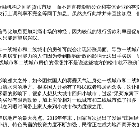
融机构之间的货币市场，而不是直接影响公众和实体企业的存
央行上调利率不完全等同于加息。虽然央行此举并未直接加息，
比加息更加刺痛市场的神经，因为较低的银行贷款利率是促成2
人只能是望房兴叹。
一线城市和二线城市的房价可能会出现滞涨局面。导致一线城市
备购房支付能力的人们因为受到限购新政的影响无法出手买房，
一线城市和二线城市房价的滞涨并不是说这些地方的楼市就不涨价
响颇大之外，如今困扰国人的雾霾天气让身处一线城市和二线城
山清水秀的地方。很多国人开始有了移民或者移居的念头，这让
雾霾的影响下，很多人想从大城市回归小城市，过起“采菊东篱下
房购买没有限购政策，加上房价相对一线城市和二线城市低了很
以在闲暇时间带上家人来到小城市作为度假之用。
房地产的最大亮点。2016年年末，国家首次提出了发展“庄园
小镇、特色民宿的投资力度不断加强，民宿正在成为地产商开发