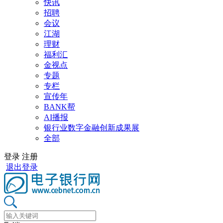
快讯
招聘
会议
江湖
理财
福利汇
金视点
专题
专栏
宣传年
BANK帮
AI播报
银行业数字金融创新成果展
全部
登录
注册
退出登录