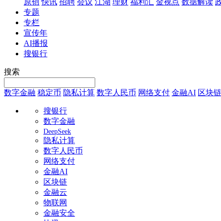
原创
快讯
招聘
会议
江湖
理财
福利汇
金视点
数据解读
专题
专栏
宣传年
AI播报
搜银行
搜索
数字金融
稳定币
隐私计算
数字人民币
网络支付
金融AI
区块
搜银行
数字金融
DeepSeek
隐私计算
数字人民币
网络支付
金融AI
区块链
金融云
物联网
金融安全