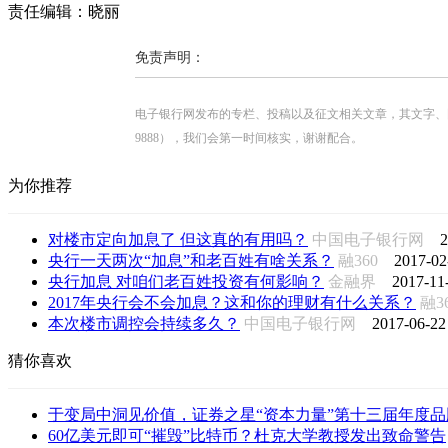
责任编辑：晓丽
免责声明：
电子银行网发布的专栏、投稿以及征文相关文章，其文字、图片、视
9888），我们会第一时间核实，谢谢配合。
为你推荐
对楼市定向加息了 但这真的有用吗？
中国电子银行网
2
央行一天两次“加息”和老百姓有啥关系？
融360
2017-02
央行加息 对咱们老百姓投资有何影响？
金融界
2017-11
2017年央行会不会加息？这和你的理财有什么关系？
融3
本次楼市调控会持续多久？
中国电子银行网
2017-06-22
猜你喜欢
于变局中洞见价值，证券之星“资本力量”第十三届年度品牌
60亿美元即可“摧毁”比特币？杜克大学教授发出致命警告