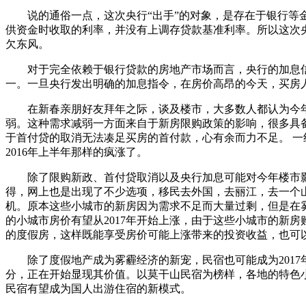
说的通俗一点，这次央行“出手”的对象，是存在于银行等金
供资金时收取的利率，并没有上调存贷款基准利率。所以这次
欠东风。
对于完全依赖于银行贷款的房地产市场而言，央行的加息信号
一。一旦央行发出明确的加息指令，在房价高昂的今天，买房
在新春亲朋好友拜年之际，谈及楼市，大多数人都认为今年
弱。这种需求减弱一方面来自于新房限购政策的影响，很多具
于首付贷的取消无法凑足买房的首付款，心有余而力不足。 
2016年上半年那样的疯涨了。
除了限购新政、首付贷取消以及央行加息可能对今年楼市影
得，网上也是出现了不少选项，移民去外国，去丽江，去一个
机。原本这些小城市的新房因为需求不足而大量过剩，但是在
的小城市房价有望从2017年开始上涨，由于这些小城市的新
的度假房，这样既能享受房价可能上涨带来的投资收益，也可
除了度假地产成为雾霾经济的新宠，民宿也可能成为2017年
分，正在开始显现其价值。以莫干山民宿为榜样，各地的特色
民宿有望成为国人出游住宿的新模式。