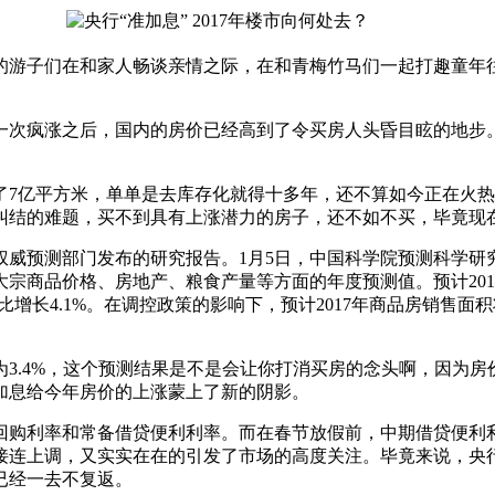
的游子们在和家人畅谈亲情之际，在和青梅竹马们一起打趣童年
一次疯涨之后，国内的房价已经高到了令买房人头昏目眩的地步
7亿平方米，单单是去库存化就得十多年，还不算如今正在火热
纠结的难题，买不到具有上涨潜力的房子，还不如不买，毕竟现
威预测部门发布的研究报告。1月5日，中国科学院预测科学研究中
大宗商品价格、房地产、粮食产量等方面的年度预测值。预计2017
6年同比增长4.1%。在调控政策的影响下，预计2017年商品房
.4%，这个预测结果是不是会让你打消买房的念头啊，因为房
加息给今年房价的上涨蒙上了新的阴影。
回购利率和常备借贷便利利率。而在春节放假前，中期借贷便利
接连上调，又实实在在的引发了市场的高度关注。毕竟来说，央
已经一去不复返。