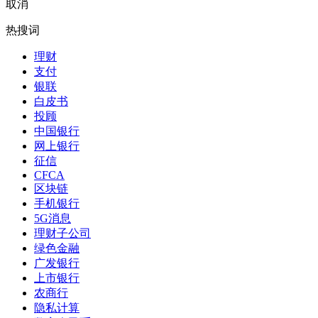
取消
热搜词
理财
支付
银联
白皮书
投顾
中国银行
网上银行
征信
CFCA
区块链
手机银行
5G消息
理财子公司
绿色金融
广发银行
上市银行
农商行
隐私计算