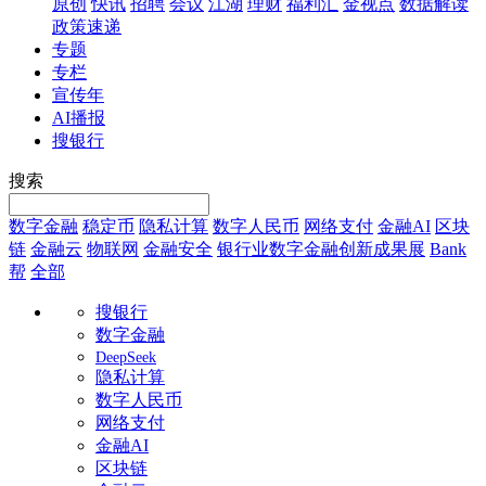
原创
快讯
招聘
会议
江湖
理财
福利汇
金视点
数据解读
政策速递
专题
专栏
宣传年
AI播报
搜银行
搜索
数字金融
稳定币
隐私计算
数字人民币
网络支付
金融AI
区块
链
金融云
物联网
金融安全
银行业数字金融创新成果展
Bank
帮
全部
搜银行
数字金融
DeepSeek
隐私计算
数字人民币
网络支付
金融AI
区块链