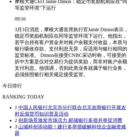
摩根大通CEO Jamie Dimon：稳定币奖励机制应在“同
等监管环境”下运行
09:16
3月3日消息，摩根大通首席执行官Jamie Dimon表示，
稳定币奖励机制应在同等监管环境下运行。他指出，
若平台持有客户资金并对账户余额支付收益，本质与
银行吸收存款、支付利息无异，应适用与银行相同的
监管标准。 Dimon在接受CNBC采访时称，可接受的
折中方案是仅对交易行为提供奖励，而非对账户余额
支付利息。他强调，否则此类业务就属于银行业务，
必须按照银行相关规定接受监管。
今日排行
RANKING TODAY
1
中国人民银行北京市分行联合北京农商银行开展农
村反假货币知识普及活动
2
创新场景激发市场活力 邮储银行多措并举促消费
3
山城科创添动能！建行多举措破解科技企业融资难
题