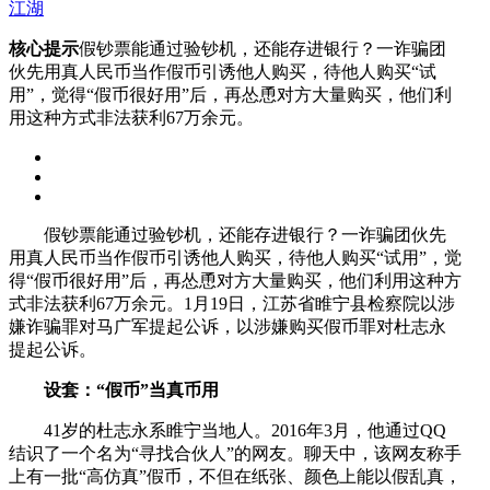
江湖
核心提示
假钞票能通过验钞机，还能存进银行？一诈骗团
伙先用真人民币当作假币引诱他人购买，待他人购买“试
用”，觉得“假币很好用”后，再怂恿对方大量购买，他们利
用这种方式非法获利67万余元。
假钞票能通过验钞机，还能存进银行？一诈骗团伙先
用真人民币当作假币引诱他人购买，待他人购买“试用”，觉
得“假币很好用”后，再怂恿对方大量购买，他们利用这种方
式非法获利67万余元。1月19日，江苏省睢宁县检察院以涉
嫌诈骗罪对马广军提起公诉，以涉嫌购买假币罪对杜志永
提起公诉。
设套：“假币”当真币用
41岁的杜志永系睢宁当地人。2016年3月，他通过QQ
结识了一个名为“寻找合伙人”的网友。聊天中，该网友称手
上有一批“高仿真”假币，不但在纸张、颜色上能以假乱真，