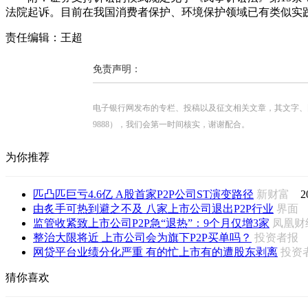
法院起诉。目前在我国消费者保护、环境保护领域已有类似实
责任编辑：王超
免责声明：
电子银行网发布的专栏、投稿以及征文相关文章，其文字、图片、视
9888），我们会第一时间核实，谢谢配合。
为你推荐
匹凸匹巨亏4.6亿 A股首家P2P公司ST演变路径
新财富
2
由炙手可热到避之不及 八家上市公司退出P2P行业
界
监管收紧致上市公司P2P急“退热”：9个月仅增3家
凤凰
整治大限将近 上市公司会为旗下P2P买单吗？
投资者
网贷平台业绩分化严重 有的忙上市有的遭股东剥离
投资
猜你喜欢