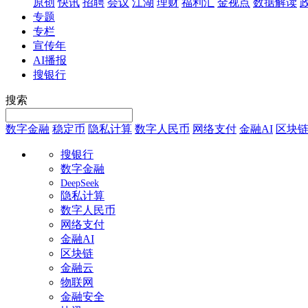
原创
快讯
招聘
会议
江湖
理财
福利汇
金视点
数据解读
专题
专栏
宣传年
AI播报
搜银行
搜索
数字金融
稳定币
隐私计算
数字人民币
网络支付
金融AI
区块
搜银行
数字金融
DeepSeek
隐私计算
数字人民币
网络支付
金融AI
区块链
金融云
物联网
金融安全