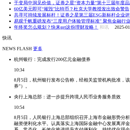
于变局中洞见价值，证券之星“资本力量”第十三届年度品牌
60亿美元即可“摧毁”比特币？杜克大学教授发出致命警告
共寻可持续发展标杆！证券之星第三届ESG新标杆企业评选
易观千帆重磅发布“三度用户体验管理标准” 聚焦金融行业用
年终奖怎么规划？快来get这份理财攻略！
和讯
2025-01
快讯
NEWS FLASH
更多
杭州银行：完成发行200亿元金融债券
10:34
8月5日，杭州银行发布公告称，经相关监管机构批准，该
券”）。
央行上海总部：进一步提升跨境人民币业务服务质效
10:54
8月5日，人民银行上海总部组织召开上海市金融形势分
融资便利化水平。认真落实上海国际金融中心发展离岸金
系，常态化、长效化推进提升支付便利化。持续优化现金