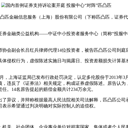
匹金融信息服务（上海）股份有限公司（下称匹凸匹，证券代码“6
金融类公益机构——中证中小投资者服务中心（简称“投服中
会副会长吕红兵律师代理14位投资者，被告匹凸匹公司到庭
体侵权行为，虚假陈述实施日与揭露日、投资差额损失计算基准
，上海证监局已发布行政处罚决定，认定多伦股份于2013年3月2
事项，违反了《证券法》相关规定，构成证券虚假陈述。原告认
任。14名原告提起的赔偿金额共计234万余元。
了异议，并辩称根据最高人民法院相关司法解释，匹凸匹公司承
司表示希望通过判决明确对实际控制人的追偿权。
机关、社会团体、企业事业单位对损害国家、集体或者个人民