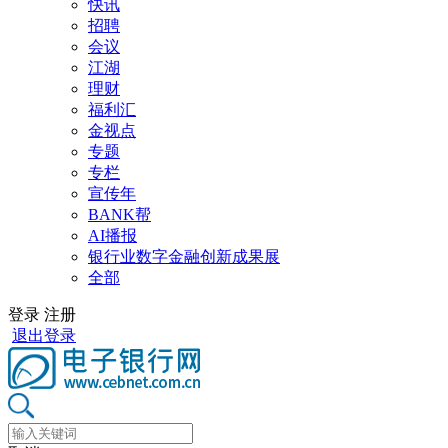
快讯
招聘
会议
江湖
理财
福利汇
金视点
专题
专栏
宣传年
BANK帮
AI播报
银行业数字金融创新成果展
全部
登录
注册
退出登录