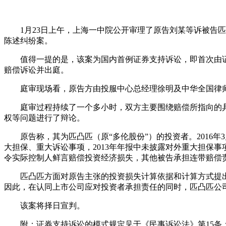
1月23日上午，上海一中院公开审理了原告刘某等诉被告匹凸
陈述纠纷案。
值得一提的是，该案为国内首例证券支持诉讼，即首次由证券
赔偿诉讼并出庭。
庭审现场看，原告方由投服中心总经理徐明及中华全国律师协
庭审过程持续了一个多小时，双方主要围绕赔偿所指向的具
权等问题进行了辩论。
原告称，其为匹凸匹（原“多伦股份”）的投资者。2016年3月
大担保、重大诉讼事项，2013年年报中未披露对外重大担保
令实际控制人鲜言赔偿投资经济损失，其他被告承担连带赔偿责
匹凸匹方面对原告主张的投资损失计算依据和计算方式提出
因此，在认同上市公司应对投资者承担责任的同时，匹凸匹公
该案将择日宣判。
附：证券支持诉讼的模式规定见于《民事诉讼法》第15条：