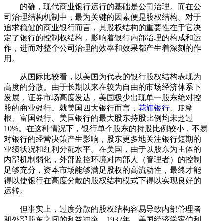
的确，现代商业银行运行的基础是公司治理。而在公
司治理结构机制中，最为关键的因素便是股权结构。对于
追求稳健的商业银行而言，其股权结构的重要性在于它决
定了银行的控制权结构，影响着银行内部治理的构成和运
作，进而对整个公司治理的效率和效果都产生着深刻的作
用。
从国际比较看，以美国为代表的银行股权结构表现为
高度的分散。由于长期以来在较为自由的市场经济体系下
发展，证券市场高度发达，美国极少出现单一股东绝对控
股的商业银行。就美国四大银行而言，
花旗银行
、JP摩
根、富国银行、美国银行的最大股东持股比例均未超过
10%。在这种情况下，银行单个股东的持股比例较小，不易
对银行的经营决策产生影响，股东更多地关注银行短期的
业绩状况和红利分配水平。在美国，由于以股东为主体的
内部机制弱化，外部监控环境对内部人（管理者）的控制
足够充分，资本市场能够满足股权的高流动性，最终才能
得以使银行在高度分散的股权结构模式下得以实现良好的
运转。
但事实上，过度分散的股权结构容易导致内部管理者
和外部股东之间的利益冲突。1932年，美国经济学家伯利