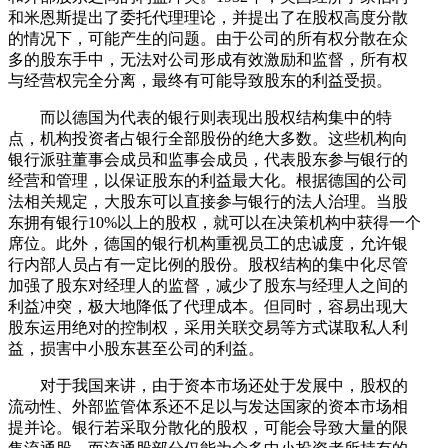
和米恩斯提出了委托代理理论，并提出了在股权高度分散
的情况下，可能产生的问题。由于公司的所有权分散在众
多的股东手中，无法对公司形成有效激励和监督，所有权
与经营权完全分离，最终有可能导致股东的利益受损。
而以德国为代表的银行则表现出股权结构集中的特
点，机构投资者占银行全部股份的绝大多数。这些机构向
银行派驻董事会成员和监事会成员，代表股东参与银行的
经营和管理，以保证股东的利益最大化。根据德国的公司
法相关规定，大股东可以直接参与银行的法人治理。当股
东拥有银行10%以上的股权，就可以在决策机构中获得一个
席位。此外，德国的银行机构重视员工的忠诚度，允许银
行内部人员占有一定比例的股份。股权结构的集中化尽管
加强了股东对经理人的监督，减少了股东与经理人之间的
利益冲突，极大地降低了代理成本。但同时，容易出现大
股东运用绝对的控制权，采用关联交易等方式谋取私人利
益，损害中小股东甚至公司的利益。
对于我国来讲，由于资本市场还处于发展中，股权的
流动性、外部监管体系还不足以与发达国家的资本市场相
提并论。银行若采取分散化的股权，可能会导致大量的限