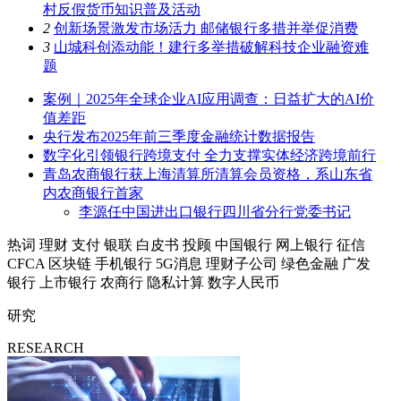
村反假货币知识普及活动
2
创新场景激发市场活力 邮储银行多措并举促消费
3
山城科创添动能！建行多举措破解科技企业融资难
题
案例｜2025年全球企业AI应用调查：日益扩大的AI价
值差距
央行发布2025年前三季度金融统计数据报告
数字化引领银行跨境支付 全力支撑实体经济跨境前行
青岛农商银行获上海清算所清算会员资格，系山东省
内农商银行首家
李源任中国进出口银行四川省分行党委书记
热词
理财
支付
银联
白皮书
投顾
中国银行
网上银行
征信
CFCA
区块链
手机银行
5G消息
理财子公司
绿色金融
广发
银行
上市银行
农商行
隐私计算
数字人民币
研究
RESEARCH