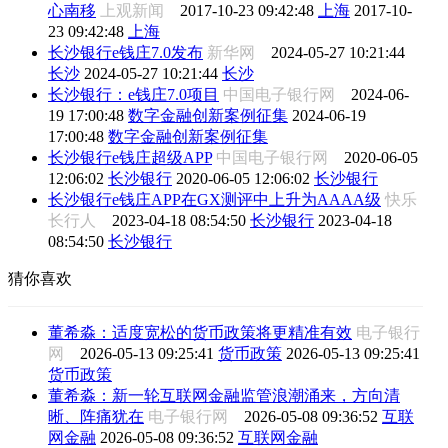
心南移
上观新闻
2017-10-23 09:42:48
上海
2017-10-
23 09:42:48
上海
长沙银行e钱庄7.0发布
新华网
2024-05-27 10:21:44
长沙
2024-05-27 10:21:44
长沙
长沙银行：e钱庄7.0项目
中国电子银行网
2024-06-
19 17:00:48
数字金融创新案例征集
2024-06-19
17:00:48
数字金融创新案例征集
长沙银行e钱庄超级APP
中国电子银行网
2020-06-05
12:06:02
长沙银行
2020-06-05 12:06:02
长沙银行
长沙银行e钱庄APP在GX测评中上升为AAAA级
快乐
长行人
2023-04-18 08:54:50
长沙银行
2023-04-18
08:54:50
长沙银行
猜你喜欢
董希淼：适度宽松的货币政策将更精准有效
电子银行
网
2026-05-13 09:25:41
货币政策
2026-05-13 09:25:41
货币政策
董希淼：新一轮互联网金融监管浪潮涌来，方向清
晰、阵痛犹在
电子银行网
2026-05-08 09:36:52
互联
网金融
2026-05-08 09:36:52
互联网金融