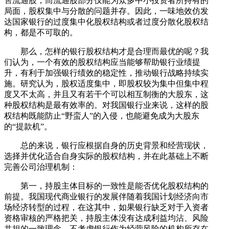
售流通股，而流通股部分仅能为众多中小投资者所持有的
局面，股权集中与分散的问题并存。因此，一味地效仿发
达国家银行的过度集中化股权结构或者过度分散化股权结
构，都是不可取的。
那么，怎样的银行股权结构才是合理而最优的呢？我
们认为，一个有效的股权结构应当能够帮助银行业绩提
升，有利于加强银行绩效的稳定性，推动银行战略持续实
施。研究认为，股权适度集中，即股权较为集中但集中程
度又不太高，并且又有若干个可以相互制衡的大股东，这
种股权结构是最有效率的。对我国银行业来说，这样的股
权结构既能防止“野蛮人”的入侵，也能避免成为大股东
的“提款机”。
总的来说，银行应根据自身的历史背景和经营现状，
选择并优化适合自身实际的股权结构，并在此基础上不断
完善公司治理机制：
第一，持股主体目标的一致性是能否优化股权结构的
前提。我国现代商业银行的发展伴随着我国计划经济向市
场经济转型的过程，在这其中，如果银行缺乏对于入资者
资格审核的严格把关，持股主体没有达成利益均沾、风险
共担的一致理念，不考虑银行作为经营风险的机构所存在