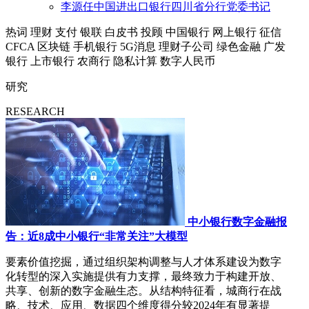
李源任中国进出口银行四川省分行党委书记
热词
理财
支付
银联
白皮书
投顾
中国银行
网上银行
征信
CFCA
区块链
手机银行
5G消息
理财子公司
绿色金融
广发
银行
上市银行
农商行
隐私计算
数字人民币
研究
RESEARCH
中小银行数字金融报
告：近8成中小银行“非常关注”大模型
要素价值挖掘，通过组织架构调整与人才体系建设为数字
化转型的深入实施提供有力支撑，最终致力于构建开放、
共享、创新的数字金融生态。从结构特征看，城商行在战
略、技术、应用、数据四个维度得分较2024年有显著提