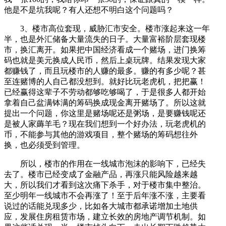
他是不是坑我呢？有人还想不明白这个问题吗？
3、楼市高位套现，威胁汇市安全。楼市涨起来这一年
半，也是外汇储备大量流失的日子。大量富裕阶层套现楼
市，换汇离开。如果把中国经济看成一个赌场，进门换筹
码也就是美元换成人民币，然后上桌玩牌。结果发现大家
都赚钱了，而且玩楼市的人赚的最多。赚的有多少呢？甚
至连赌博的人自己都没想到。就好比玩老虎机，把把赢！
已经赢得这辈子不劳动都够吃够喝了，于是很多人都开始
拿着自己盆满钵满的筹码换成现金离开赌场了。所以这就
提出一个问题，你这里是赌场呢还是粥场，是要赚钱呢还
是被人家薅羊毛？现在我们想到一个好办法，玩老虎机的
币，不能参与其他的游戏项目，整个赌场的筹码想往外
换，也必须受到管理。
所以，楼市的作用在一线城市泡沫的影响下，已经失
去了。楼市已经变成了金融产品，再涨只能风险越来越
大，所以我们才看到这次痛下杀手，对于楼市集中整治。
至少明年一线城市不会再涨了！至于后年涨不涨，主要看
说过的话能兑现多少，比如各大城市都承诺增加土地供
应，发展住房租赁市场，建立长效的房地产调节机制。如