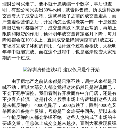
理财公司买走了。要不就干脆胡编一个数字，事后也查
明，有些公司只卖出30%不到，就告诉售罄。所以这种故弄
玄虚夸大了成交面积，这就导致了之前的成交量虚高，而
严查虚假营销之后，开发商怎么也得老实一阵，于是这些
障眼法暂时都撤掉了，成交量暴跌下来是正常的，再加上
限购和限贷的作用，预计明年成交量肯定逐月下降，每月
降幅都会在10%以上，直到成交量降到调控前的1成左右，
市场才完成了冰封的作用。估计这个过程会很快，大概明
年年中就能完成。而在这个过程中，也是逐渐改变大家预
期的一个过成。
由于房地产之前从来都是只涨不跌，调控从来都是只
喊不动，所以大部分人都会觉得这次仍然只是说说而已，
不会下死手调控。我们看到各开发商各中介门店，还是有
不少客户传流，这是什么？股票市场上告诉我们这些人就
是来抓反弹的，4000点跑了，5000点跌了，跌到4000点又
杀回来准备抢个反弹，号称是千金难买牛回头。所以未来
一年抢反弹的人都会络绎不绝，这些人也构成了市场的主
要成交量，但总体上成交会越来越少。直到大家发现反弹