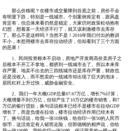
那么价格呢？在楼市成交量降到谷底之前，房价不会
有明显下跌，特别是一线城市。个别案例肯定有，跟风盘
肯定有，但总体来看仍然是稳定，大家仍对政策松动抱有
幻想，想着某一天经济不行了，就又该刺激楼市去库存
了。那么不是这样吗？当然不是！2016年我们付出的教训
不小，本想用楼市去库存拉动经济，但却看到了三个方面
的恶果！
1、民间投资根本不启动，房地产开发商高价卖房子之
后根本不开工不拿地，都挤到一线城市去了。所以本来库
存严重、地卖不出去的三四线城市还是库存严重，财政也
还是没收入，而不愁卖的一线城市却出现了巨大的泡沫，
居民杠杆上升过快，威胁金融安全。
2、我们一年大概GDP总量67.67万亿，增长7%计算，
大概增量不到5万亿，但却产生了10万亿的楼市销售，和7
万亿的银行贷款，换句话说根本已经不是楼市在拉动GDP
增长了，而是负债在拉动，楼市拉动经济作用已经木有
了。换句话说，给我一张10块钱，给你印一张50的人民币
假币，这活肯定有人铤而走险，但郭德纲的相声说，你给
我一张100的，我给你印一张50的，保证跟真的一模一样。