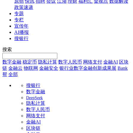
原创
快讯
招聘
会议
江湖
理财
福利汇
金视点
数据解读
政策速递
专题
专栏
宣传年
AI播报
搜银行
搜索
数字金融
稳定币
隐私计算
数字人民币
网络支付
金融AI
区块
链
金融云
物联网
金融安全
银行业数字金融创新成果展
Bank
帮
全部
搜银行
数字金融
DeepSeek
隐私计算
数字人民币
网络支付
金融AI
区块链