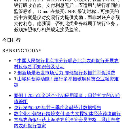
银行吸收存款、支付利息无异，应适用与银行相同的
监管标准。 Dimon在接受CNBC采访时称，可接受的
折中方案是仅对交易行为提供奖励，而非对账户余额
支付利息。他强调，否则此类业务就属于银行业务，
必须按照银行相关规定接受监管。
今日排行
RANKING TODAY
1
中国人民银行北京市分行联合北京农商银行开展农
村反假货币知识普及活动
2
创新场景激发市场活力 邮储银行多措并举促消费
3
山城科创添动能！建行多举措破解科技企业融资难
题
案例｜2025年全球企业AI应用调查：日益扩大的AI价
值差距
央行发布2025年前三季度金融统计数据报告
数字化引领银行跨境支付 全力支撑实体经济跨境前行
青岛农商银行获上海清算所清算会员资格，系山东省
内农商银行首家