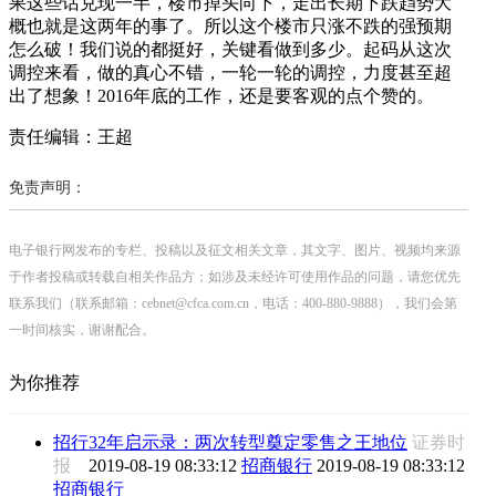
果这些话兑现一半，楼市掉头向下，走出长期下跌趋势大
概也就是这两年的事了。所以这个楼市只涨不跌的强预期
怎么破！我们说的都挺好，关键看做到多少。起码从这次
调控来看，做的真心不错，一轮一轮的调控，力度甚至超
出了想象！2016年底的工作，还是要客观的点个赞的。
责任编辑：王超
免责声明：
电子银行网发布的专栏、投稿以及征文相关文章，其文字、图片、视频均来源
于作者投稿或转载自相关作品方；如涉及未经许可使用作品的问题，请您优先
联系我们（联系邮箱：cebnet@cfca.com.cn，电话：400-880-9888），我们会第
一时间核实，谢谢配合。
为你推荐
招行32年启示录：两次转型奠定零售之王地位
证券时
报
2019-08-19 08:33:12
招商银行
2019-08-19 08:33:12
招商银行