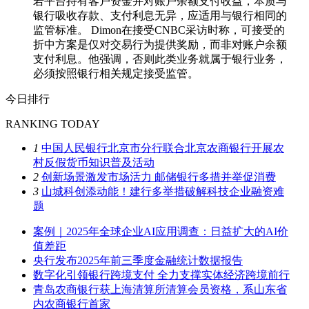
若平台持有客户资金并对账户余额支付收益，本质与
银行吸收存款、支付利息无异，应适用与银行相同的
监管标准。 Dimon在接受CNBC采访时称，可接受的
折中方案是仅对交易行为提供奖励，而非对账户余额
支付利息。他强调，否则此类业务就属于银行业务，
必须按照银行相关规定接受监管。
今日排行
RANKING TODAY
1
中国人民银行北京市分行联合北京农商银行开展农
村反假货币知识普及活动
2
创新场景激发市场活力 邮储银行多措并举促消费
3
山城科创添动能！建行多举措破解科技企业融资难
题
案例｜2025年全球企业AI应用调查：日益扩大的AI价
值差距
央行发布2025年前三季度金融统计数据报告
数字化引领银行跨境支付 全力支撑实体经济跨境前行
青岛农商银行获上海清算所清算会员资格，系山东省
内农商银行首家