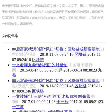
电子银行网发布的专栏、投稿以及征文相关文章，其文字、图片、视频均来源
于作者投稿或转载自相关作品方；如涉及未经许可使用作品的问题，请您优先
联系我们（联系邮箱：cebnet@cfca.com.cn，电话：400-880-9888），我们会第
一时间核实，谢谢配合。
为你推荐
80后富豪榜观创富“风口”切换：区块链成新富基地
21
世纪经济报道
2019-11-07 09:24:10
区块链
2019-11-
07 09:24:10
区块链
一文看懂九鼎“借贷宝”的对错怕
中国电子银行
网
2015-08-14 08:38:23
九鼎
2015-08-14 08:38:23
九
鼎
80后富豪榜观创富“风口”切换：区块链成新富基地
21
世纪经济报道
2019-11-07 09:01:46
区块链
2019-11-
07 09:01:46
区块链
一文读懂“十三薪”VS年终奖 老板你可别骗我
融
360
2017-01-09 09:21:23
十三薪
2017-01-09 09:21:23
十三薪