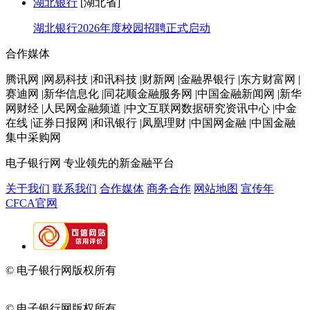
湖北银行
[湖北省]
湖北银行2026年度校园招聘正式启动
合作媒体
腾讯网 |网易科技 |和讯科技 |财新网 |金融界银行 |东方财富网 |
赛迪网 |新华信息化 |同花顺金融服务网 |中国金融新闻网 |新华
网财经 |人民网金融频道 |中文互联网数据研究资讯中心 |中金
在线 |证券日报网 |和讯银行 |凤凰理财 |中国网金融 |中国金融
集中采购网
电子银行网
专业领先的新金融平台
关于我们
联系我们
合作媒体
商务合作
网站地图
宣传年
CFCA官网
© 电子银行网版权所有
京ICP备05045998号-2
京公网安备
11010202009082
© 电子银行网版权所有
京ICP备05045998号-2
京公网安备