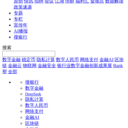
原创
快讯
招聘
会议
江湖
理财
福利汇
金视点
数据解读
政策速递
专题
专栏
宣传年
AI播报
搜银行
搜索
数字金融
稳定币
隐私计算
数字人民币
网络支付
金融AI
区块
链
金融云
物联网
金融安全
银行业数字金融创新成果展
Bank
帮
全部
搜银行
数字金融
DeepSeek
隐私计算
数字人民币
网络支付
金融AI
区块链