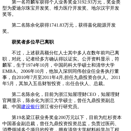
第一名符麟军获得个人业务奖金3192.93万元，奖金类
型为爱迪尔珠宝开发奖、维力医疗开发奖、地尔汉宇开发
奖等。
第二名陈余化获得1741.83万元，获得嘉化能源开发
奖。
获奖者多位早已离职
不过，上述获高额分红人士其中多人在数年前均已离
职，对此，记者经多方确认得以证实。公开资料显示，符
麟军，生于1974年10月，中国药科大学硕士和清华大学
EMBA。2006年10月，他加入深圳同伟创业任业务执行董
事，自2010年7月至2011年4月,担任九鼎投资合伙人。2011
年5月，其加入五岳财智投资，出任合伙人、总裁。
第二名陈余化，目前为浙江知屋理财CEO，知屋理财
官网显示，陈余化为浙江大学硕士，曾任九鼎投资副总
裁、中国
建设银行
浙江省分行研究员。
第19名梁江获业务奖金200万元以下，目前为红杉资本
中国基金副总裁，曾任九鼎投资投资总监，负责过医药、
消费领域多个项目的投资，拥有清华大学材料科学与工程