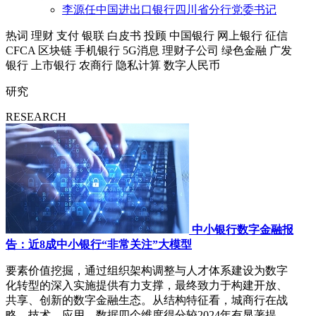
李源任中国进出口银行四川省分行党委书记
热词
理财
支付
银联
白皮书
投顾
中国银行
网上银行
征信
CFCA
区块链
手机银行
5G消息
理财子公司
绿色金融
广发
银行
上市银行
农商行
隐私计算
数字人民币
研究
RESEARCH
中小银行数字金融报
告：近8成中小银行“非常关注”大模型
要素价值挖掘，通过组织架构调整与人才体系建设为数字
化转型的深入实施提供有力支撑，最终致力于构建开放、
共享、创新的数字金融生态。从结构特征看，城商行在战
略、技术、应用、数据四个维度得分较2024年有显著提