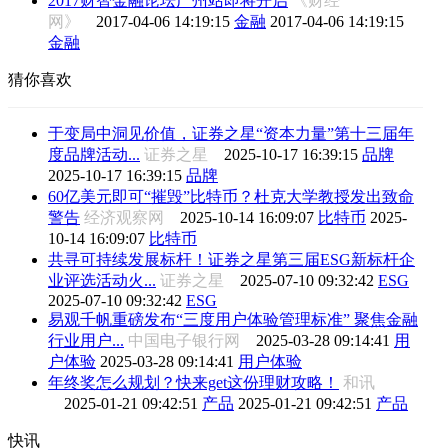
2017财智金融论坛广州站即将开启
《财经
网》
2017-04-06 14:19:15
金融
2017-04-06 14:19:15
金融
猜你喜欢
于变局中洞见价值，证券之星“资本力量”第十三届年
度品牌活动...
证券之星
2025-10-17 16:39:15
品牌
2025-10-17 16:39:15
品牌
60亿美元即可“摧毁”比特币？杜克大学教授发出致命
警告
经济观察网
2025-10-14 16:09:07
比特币
2025-
10-14 16:09:07
比特币
共寻可持续发展标杆！证券之星第三届ESG新标杆企
业评选活动火...
证券之星
2025-07-10 09:32:42
ESG
2025-07-10 09:32:42
ESG
易观千帆重磅发布“三度用户体验管理标准” 聚焦金融
行业用户...
中国电子银行网
2025-03-28 09:14:41
用
户体验
2025-03-28 09:14:41
用户体验
年终奖怎么规划？快来get这份理财攻略！
和讯
2025-01-21 09:42:51
产品
2025-01-21 09:42:51
产品
快讯