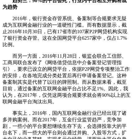
趋势三：90%的平台会死，行业内平台相互并购将成
为趋势
2016年，银行资金存管系统、备案制等合规要求无疑
成为互联网金融行业的一道硬性门槛。而有数据显示，截
止2016年10月30日，已有17省市的107家P2P网贷机构实现
了银行资金存管。这在全国网贷平台6257家中，仅占1.7%
比例。
而另一方面，2016年11月28日，银监会联合工信部、
工商局联合发布了《网络借贷信息中介备案登记管理指
引》，要求已设立的网贷平台，依据P2P网贷专项整治工作
的安排，在各地完成分类处置后再行申请备案登记。这种
备案制其实是代替了以往的牌照制。而从数据来看，截至
目前，通过备案的互联网金融平台占比不足1%。因此，我
认为，在2017年，仅凭这两项合规要求就会将90%以上的互
联网金融平台淘汰出局。
事实上，2016年，国内互联网金融行业已经出现了诸
多并购案例。而在2017年，互金行业监管趋严，竞争加
剧，一些小的平台要想继续生存下去，会选择投靠大的平
台名下，而一些大的平台则会通过并购、入股等方式，扩