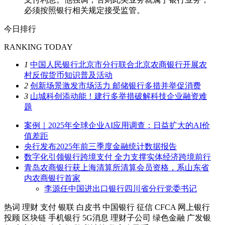
必须按照银行相关规定接受监管。
今日排行
RANKING TODAY
1
中国人民银行北京市分行联合北京农商银行开展农
村反假货币知识普及活动
2
创新场景激发市场活力 邮储银行多措并举促消费
3
山城科创添动能！建行多举措破解科技企业融资难
题
案例｜2025年全球企业AI应用调查：日益扩大的AI价
值差距
央行发布2025年前三季度金融统计数据报告
数字化引领银行跨境支付 全力支撑实体经济跨境前行
青岛农商银行获上海清算所清算会员资格，系山东省
内农商银行首家
李源任中国进出口银行四川省分行党委书记
热词
理财
支付
银联
白皮书
中国银行
征信
CFCA
网上银行
投顾
区块链
手机银行
5G消息
理财子公司
绿色金融
广发银