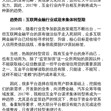
大自己的业务范畴，实现多元化经营，进而壮大平台自身
实力。因此，2017年，互金行业内平台相互并购将成为一
种新的趋势。
趋势四：互联网金融行业或迎来集体转型期
2016年，随着行业竞争加剧及政策规范不断出台，一
些互联网金融平台的原有做法似乎走入死胡同，众多互联
网金融平台已经纷纷寻求转型、升级，核心目标是收缩个
人信用类借款战线，准备彻底摆脱P2P原始标签。
当然，热闹的转型背后，既有互金平台的身不由己，
也有主动而为。除了“监管加强”这一众所周知的原因以外，
不能获取核心征信数据是一些平台收缩信用贷的重要原因
之一。互金平台能够读取的信息有限，只能读，不能写，
这样不能让“老赖”的违约成本最大化。
因此，很多平台选择在现有用户群体基础上，挖掘他
们的新需求，开发新的业务，向消费金融、汽车众筹等领
域发展。2017年，我相信互金平台谋求集体转型将成为一
种趋势，尤其是在监管趋严的情况下，类似于资金存管系
统、备案制等要求，绝大部分平台都没有能力去完成这些
合规整改，只有通过转型来绕过去。