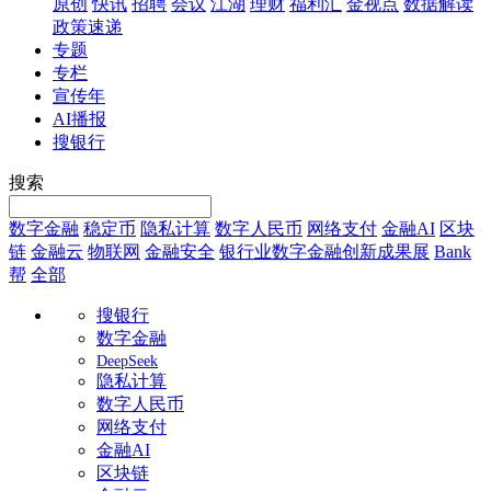
原创
快讯
招聘
会议
江湖
理财
福利汇
金视点
数据解读
政策速递
专题
专栏
宣传年
AI播报
搜银行
搜索
数字金融
稳定币
隐私计算
数字人民币
网络支付
金融AI
区块
链
金融云
物联网
金融安全
银行业数字金融创新成果展
Bank
帮
全部
搜银行
数字金融
DeepSeek
隐私计算
数字人民币
网络支付
金融AI
区块链