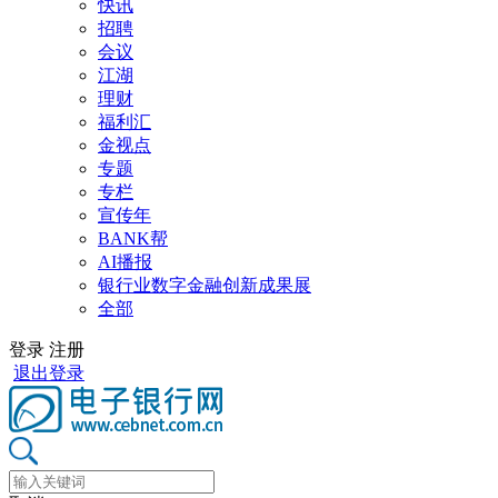
快讯
招聘
会议
江湖
理财
福利汇
金视点
专题
专栏
宣传年
BANK帮
AI播报
银行业数字金融创新成果展
全部
登录
注册
退出登录