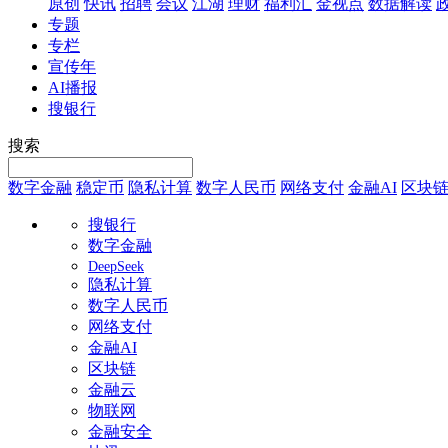
原创
快讯
招聘
会议
江湖
理财
福利汇
金视点
数据解读
专题
专栏
宣传年
AI播报
搜银行
搜索
数字金融
稳定币
隐私计算
数字人民币
网络支付
金融AI
区块
搜银行
数字金融
DeepSeek
隐私计算
数字人民币
网络支付
金融AI
区块链
金融云
物联网
金融安全