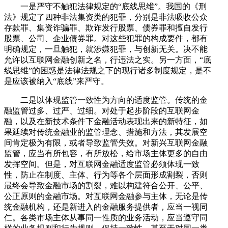
一是严守不触犯法律规定的“底线思维”。我国的《刑
法》规定了四种非法集资类的犯罪，分别是非法吸收公众
存款罪、集资诈骗罪、欺诈发行股票、债券罪和擅自发行
股票、公司、企业债券罪。对这些犯罪的构成要件，都有
明确规定，一旦触犯，就涉嫌犯罪，与创新无关。决不能
允许以互联网金融创新之名，行违法之实。另一方面，“底
线思维”的困惑是法律法规之下的现行诸多制度规定，是不
是应该被纳入“底线”来严守。
二是以体现监管一致性为方向的适度监管。传统的金
融监管过多、过严、过细。对处于起步阶段的互联网金
融，以及在新技术条件下金融活动表现出来的新特征，如
果延续对传统金融业的监管理念、措施和方法，其发展空
间肯定极为有限，或者导致监管失效。对新兴互联网金融
监管，应当有所包容，有所放松，给市场主体更多的自由
发挥空间。但是，对互联网金融适度监管必须体现一致
性，防止在制度、主体、行为等各个层面形成割裂，否则
最终会导致金融市场的割裂，难以构建符合公开、公平、
公正原则的金融市场。对互联网金融参与主体，无论是传
统金融机构，还是新进入的金融服务提供者，应当一视同
仁。各类市场主体从事同一性质的业务活动，应当遵守同