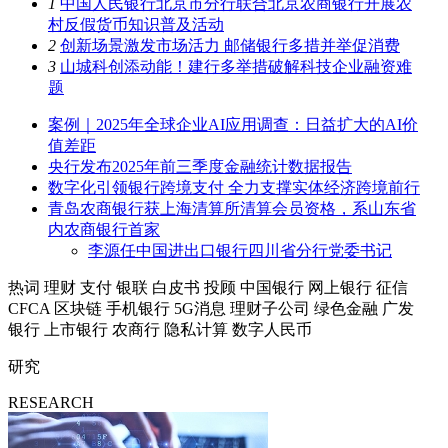
1
中国人民银行北京市分行联合北京农商银行开展农
村反假货币知识普及活动
2
创新场景激发市场活力 邮储银行多措并举促消费
3
山城科创添动能！建行多举措破解科技企业融资难
题
案例｜2025年全球企业AI应用调查：日益扩大的AI价
值差距
央行发布2025年前三季度金融统计数据报告
数字化引领银行跨境支付 全力支撑实体经济跨境前行
青岛农商银行获上海清算所清算会员资格，系山东省
内农商银行首家
李源任中国进出口银行四川省分行党委书记
热词
理财
支付
银联
白皮书
投顾
中国银行
网上银行
征信
CFCA
区块链
手机银行
5G消息
理财子公司
绿色金融
广发
银行
上市银行
农商行
隐私计算
数字人民币
研究
RESEARCH