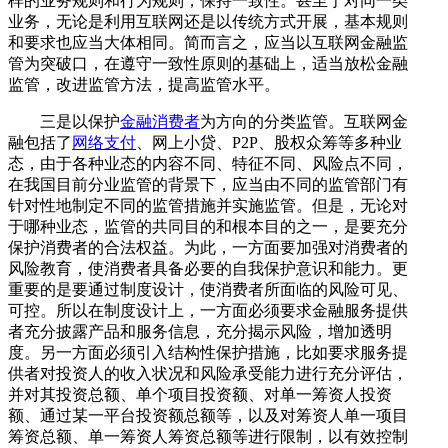
样的业务规则和行为规则，保持一致性。甚至于对同一类
业务，无论是利用互联网还是以传统方式开展，基本规则
和要求也应当大体相同。简而言之，应当以互联网金融监
管为突破口，在遵守一致性原则的基础上，适当放松金融
监管，改进监管方法，提高监管水平。
三是以保护
金融消费者
为方向的分类监管。互联网金
融包括了
网络支付
、网上小贷、P2P、股权众筹等多种业
态，由于各种业态的内容不同、特征不同、风险点不同，
在我国目前分业监管的背景下，应当由不同的监管部门有
针对性地制定不同的监管措施并实施监管。但是，无论对
于哪种业态，监管的共同目的和根本目的之一，是要充分
保护消费者的合法权益。为此，一方面要加强对消费者的
风险教育，使消费者具备必要的自我保护意识和能力。更
重要的是要通过制度设计，使消费者所面临的风险可见、
可控。所以在制度设计上，一方面必须要求金融服务提供
者充分披露产品和服务信息，充分揭示风险，增加透明
度。另一方面必须引入结构性保护措施，比如要求服务提
供者对投资人的收入状况和风险承受能力进行充分评估，
并对其投资总额、单个项目投资额、对单一筹资人投资
额、通过某一平台投资额总额等，以及对筹资人单一项目
筹资总额、单一筹资人筹资总额等进行限制，以有效控制