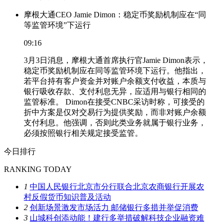
摩根大通CEO Jamie Dimon：稳定币奖励机制应在“同
等监管环境”下运行
09:16
3月3日消息，摩根大通首席执行官Jamie Dimon表示，
稳定币奖励机制应在同等监管环境下运行。他指出，
若平台持有客户资金并对账户余额支付收益，本质与
银行吸收存款、支付利息无异，应适用与银行相同的
监管标准。 Dimon在接受CNBC采访时称，可接受的
折中方案是仅对交易行为提供奖励，而非对账户余额
支付利息。他强调，否则此类业务就属于银行业务，
必须按照银行相关规定接受监管。
今日排行
RANKING TODAY
1
中国人民银行北京市分行联合北京农商银行开展农
村反假货币知识普及活动
2
创新场景激发市场活力 邮储银行多措并举促消费
3
山城科创添动能！建行多举措破解科技企业融资难