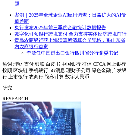
题
案例｜2025年全球企业AI应用调查：日益扩大的AI价
值差距
央行发布2025年前三季度金融统计数据报告
数字化引领银行跨境支付 全力支撑实体经济跨境前行
青岛农商银行获上海清算所清算会员资格，系山东省
内农商银行首家
李源任中国进出口银行四川省分行党委书记
热词
理财
支付
银联
白皮书
中国银行
征信
CFCA
网上银行
投顾
区块链
手机银行
5G消息
理财子公司
绿色金融
广发银
行
上市银行
农商行
隐私计算
数字人民币
研究
RESEARCH