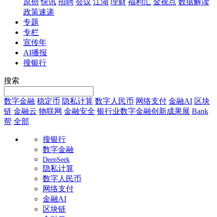
原创
快讯
招聘
会议
江湖
理财
福利汇
金视点
数据解读
政策速递
专题
专栏
宣传年
AI播报
搜银行
搜索
数字金融
稳定币
隐私计算
数字人民币
网络支付
金融AI
区块
链
金融云
物联网
金融安全
银行业数字金融创新成果展
Bank
帮
全部
搜银行
数字金融
DeepSeek
隐私计算
数字人民币
网络支付
金融AI
区块链