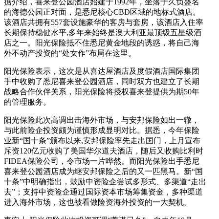
据介绍，喜来登公园酒店始建于1992年，坐落于久负盛名
的海德公园正对面，是悉尼核心CBD区域的地标式酒店。
该酒店共拥有557套设施豪华的客房与套房，该酒店入住率
长期保持稳健水平,多年来始终是澳大利亚最顶级五星级酒
店之一。阳光保险抵不住悉尼黄金地段的诱惑，将自己海
外不动产投资的“处女作”布局在这里。
阳光保险表示，这次是从喜达屋酒店及度假酒店国际集团
手中收购了悉尼喜来登公园酒店，同时双方也建立了长期
战略合作伙伴关系，阳光保险将授权喜来登提供为期50年
的管理服务。
阳光保险此次高调出击海外市场，与安邦保险如出一辙，
与此前险企投资颇为谨慎形成显明对比。据悉，今年保险
业新“国十条”颁布以来,安邦保险率先走出国门，上月宣布
斥资120亿元收购了美国华尔道夫酒店，随后又收购比利时
FIDEA保险公司，令市场一片哗然。而阳光保险出手悉尼
喜来登公园酒店成为继安邦保险之后的又一匹黑马。新“国
十条”中明确指出，鼓励中资险企尝试多形式、多渠道“走出
去”；支持中资险企通过国际资本市场筹集资金，多种渠道
进入海外市场，这也被看做险资海外投资的一大契机。