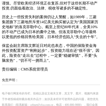
谨慎。尽管欧美经济环境正在复苏,但对于这些长期不动产
投资,仍面临着政治、法律、税收等诸多的不确定性。
历史上一些投资失利的案例仍让人警醒，如1989年，三菱
集团旗下三菱地所斥资14亿美元购买被认定为“美国国家历
史地标”的洛克菲勒中心。截至上世纪80年代末，全美10%
的不动产已成为日本的囊中之物。但洛克菲勒中心等最终
以更低的价格回售给美国，日本经济也陷入“失去的十年”。
保监会副主席陈文辉近日对此也表态，中国的保险资金海
外投资配置资产“刚刚起步”，投资能力现在还“很不强”。因
此，险资在“走出去”过程中，一定要“稳健审慎”，不要“头
脑发热”，“切不可一拥而上”。
责任编辑：CMS系统管理员
免责声明：
电子银行网发布的专栏、投稿以及征文相关文章，其文字、图片、视频均来源
于作者投稿或转载自相关作品方；如涉及未经许可使用作品的问题，请您优先
联系我们（联系邮箱：cebnet@cfca.com.cn，电话：400-880-9888），我们会第