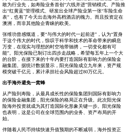
敢为行业先，如寿险业务首创“六线并进”营销模式、产险推
出“红黄蓝”管理模式、研发出全球产险业第一张“车险生命
表”，也有了今天出击海外高档酒店的魄力。而且投资定在
澳洲，而非其他险企青睐的欧美。
张维功曾感慨道，要“与伟大的时代一起前进”，认为“置身
于这个伟大的时代，惊叹于科学和技术的革命带来的瞬息
万变，在现实与理想的时空地带驰骋，一切变化都有可
能”。阳光保险已制订出四步走战略，希望每五年上一个大
的台阶，在接下来的十年内要打造国际有影响力的保险金
融集团。据统计数据显示，阳光保险成立九年来，资产规
模突破千亿元，累计承担社会风险超过80万亿元。
出手海外避免一窝蜂
从产险到寿险，从最具成长性的保险集团到国际有影响力
的保险金融集团，阳光保险的格局正在升级。此次阳光保
险海外投资就成为其打造国际化形象关键一步。阳光保险
也表明，这是公司在全球范围内的业务、资产布局的开
始。
伴随着人民币持续快速升值预期的不断减弱，海外投资正