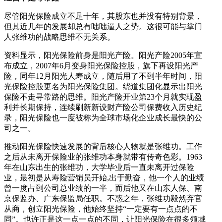
尽管阳光保险成立不足十年，其股东也并没有特别背景，
但其近几年的发展却总有咄咄逼人之势。这很可能与掌门
人张维功的战略思维不无关系。
资料显示，阳光保险前身是阳光产险。阳光产险2005年宣
布成立，2007年6月变身阳光保险控股，旗下再设阳光产
险，同年12月阳光人寿成立，随后用了不到半年时间，阳
光保险控股更名为阳光保险集团。绕道集团化显示出阳光
保险不走寻常路的思维。阳光产险开业第23个月就实现盈
利并长期保持，连续刷新新设财产险公司保费收入历史纪
录，阳光保险也一度被称为全球市场化企业成长最快的公
司之一。
推动阳光保险快速发展的背后核心人物就是张维功。工作
之后从未离开保险业的张维功本身就带有传奇色彩。1963
年在山东出生的张维功，大学毕业后一直未离开过保险
业，最初是从寿险营销员开始,出于勤奋，他一个人的业绩
曾一度占到公司总业绩的一半，而后他又在山东人保、南
京保监办、广东保监局任职。不惑之年，张维功毅然弃官
从商，创立阳光保险，他始终坚持“一定要有一点点的不
同”。也许正是这一点一点的不同，让阳光保险在很多领域