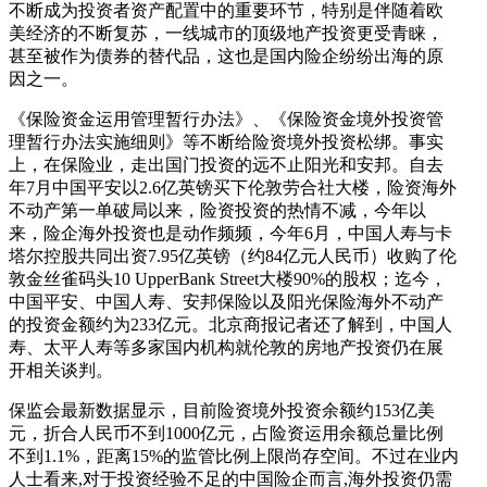
不断成为投资者资产配置中的重要环节，特别是伴随着欧
美经济的不断复苏，一线城市的顶级地产投资更受青睐，
甚至被作为债券的替代品，这也是国内险企纷纷出海的原
因之一。
《保险资金运用管理暂行办法》、《保险资金境外投资管
理暂行办法实施细则》等不断给险资境外投资松绑。事实
上，在保险业，走出国门投资的远不止阳光和安邦。自去
年7月中国平安以2.6亿英镑买下伦敦劳合社大楼，险资海外
不动产第一单破局以来，险资投资的热情不减，今年以
来，险企海外投资也是动作频频，今年6月，中国人寿与卡
塔尔控股共同出资7.95亿英镑（约84亿元人民币）收购了伦
敦金丝雀码头10 UpperBank Street大楼90%的股权；迄今，
中国平安、中国人寿、安邦保险以及阳光保险海外不动产
的投资金额约为233亿元。北京商报记者还了解到，中国人
寿、太平人寿等多家国内机构就伦敦的房地产投资仍在展
开相关谈判。
保监会最新数据显示，目前险资境外投资余额约153亿美
元，折合人民币不到1000亿元，占险资运用余额总量比例
不到1.1%，距离15%的监管比例上限尚存空间。不过在业内
人士看来,对于投资经验不足的中国险企而言,海外投资仍需