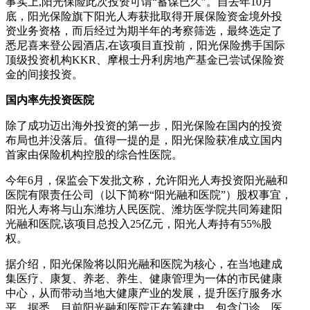
事实上,阳光保险此次投资可谓“蓄谋已久”。自去年10月
底，阳光保险旗下阳光人寿获批取得开展保险资金境外投
资业务资格，而后经过为期半年的考察筛选，最终选定了
悉尼喜来登公园酒店,在该项目直投前，阳光保险携手国际
顶级投资机构KKR、摩根士丹利房地产基金已尝试保险资
金的间接投资。
国内率先投资医院
除了成功迈出海外投资的第一步，阳光保险在国内的投资
布局也并没落后。值得一提的是，阳光保险获准成立国内
首家由保险机构控股的综合性医院。
今年6月，保监会下发批文称，允许阳光人寿投资阳光融和
医院有限责任公司（以下简称“阳光融和医院”）股权事宜，
阳光人寿将与山东潍坊人民医院、潍坊医学院共同筹建阳
光融和医院,该项目总投入25亿元，阳光人寿持有55%股
权。
据介绍，阳光保险将以阳光融和医院为核心，在当地建成
集医疗、康复、养老、养生、健康管理为一体的市民健康
中心，从而带动当地大健康产业的发展，提升医疗服务水
平。据悉，目前阳光融和医院正在筹建中，包含门诊、医