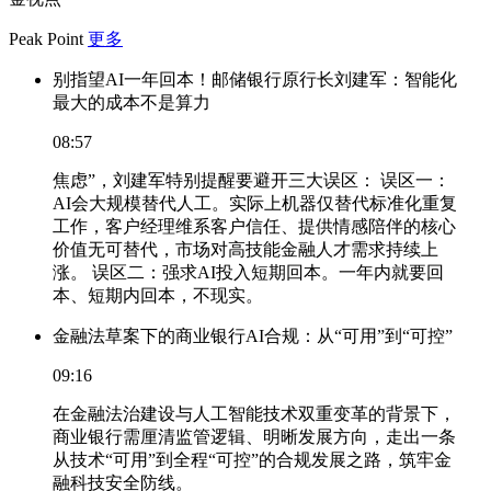
Peak Point
更多
别指望AI一年回本！邮储银行原行长刘建军：智能化
最大的成本不是算力
08:57
焦虑”，刘建军特别提醒要避开三大误区： 误区一：
AI会大规模替代人工。实际上机器仅替代标准化重复
工作，客户经理维系客户信任、提供情感陪伴的核心
价值无可替代，市场对高技能金融人才需求持续上
涨。 误区二：强求AI投入短期回本。一年内就要回
本、短期内回本，不现实。
金融法草案下的商业银行AI合规：从“可用”到“可控”
09:16
在金融法治建设与人工智能技术双重变革的背景下，
商业银行需厘清监管逻辑、明晰发展方向，走出一条
从技术“可用”到全程“可控”的合规发展之路，筑牢金
融科技安全防线。