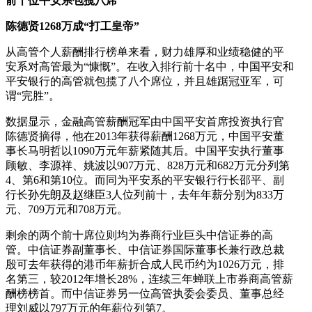
前十位平安系包揽八席
陈德贤1268万成“打工皇帝”
从高管个人薪酬排行榜单来看，财力雄厚和业绩稳健的平
安系对高管最为“慷慨”。在收入排行前十名中，中国平安和
平安银行的高管就包揽了八个席位，并且雄踞冠亚军，可
谓“完胜”。
数据显示，金融高管薪酬冠军由中国平安首席投资执行官
陈德贤摘得，他在2013年获得薪酬1268万元，中国平安董
事长马明哲以1090万元年薪紧随其后。中国平安执行董事
顾敏、李源祥、姚波以907万元、828万元和682万元分列第
4、第6和第10位。而同为平安系的平安银行行长邵平、副
行长孙先朗及赵继臣3人位列前十，去年年薪分别为833万
元、709万元和708万元。
剩余的两个前十席位则均为券商行业巨头中信证券的高
管。中信证券副董事长、中信证券国际董事长兼行政总裁
殷可去年获得的港币年薪折合成人民币约为1026万元，排
名第三，较2012年增长28%，连续三年蝉联上市券商高管薪
酬榜榜首。而中信证券另一位高管执委会委员、董事总经
理刘威以797万元的年薪位列第7。