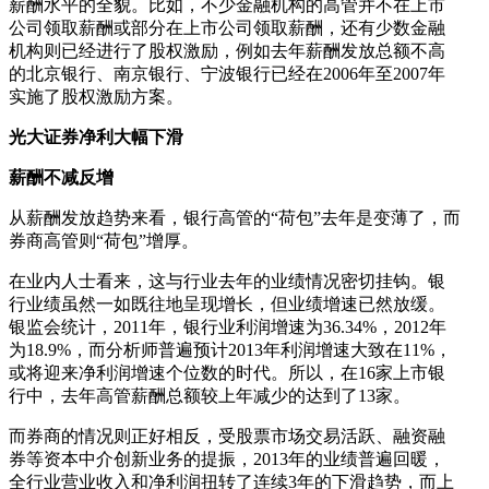
薪酬水平的全貌。比如，不少金融机构的高管并不在上市
公司领取薪酬或部分在上市公司领取薪酬，还有少数金融
机构则已经进行了股权激励，例如去年薪酬发放总额不高
的北京银行、南京银行、宁波银行已经在2006年至2007年
实施了股权激励方案。
光大证券净利大幅下滑
薪酬不减反增
从薪酬发放趋势来看，银行高管的“荷包”去年是变薄了，而
券商高管则“荷包”增厚。
在业内人士看来，这与行业去年的业绩情况密切挂钩。银
行业绩虽然一如既往地呈现增长，但业绩增速已然放缓。
银监会统计，2011年，银行业利润增速为36.34%，2012年
为18.9%，而分析师普遍预计2013年利润增速大致在11%，
或将迎来净利润增速个位数的时代。所以，在16家上市银
行中，去年高管薪酬总额较上年减少的达到了13家。
而券商的情况则正好相反，受股票市场交易活跃、融资融
券等资本中介创新业务的提振，2013年的业绩普遍回暖，
全行业营业收入和净利润扭转了连续3年的下滑趋势，而上