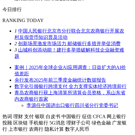
今日排行
RANKING TODAY
1
中国人民银行北京市分行联合北京农商银行开展农
村反假货币知识普及活动
2
创新场景激发市场活力 邮储银行多措并举促消费
3
山城科创添动能！建行多举措破解科技企业融资难
题
案例｜2025年全球企业AI应用调查：日益扩大的AI价
值差距
央行发布2025年前三季度金融统计数据报告
数字化引领银行跨境支付 全力支撑实体经济跨境前行
青岛农商银行获上海清算所清算会员资格，系山东省
内农商银行首家
李源任中国进出口银行四川省分行党委书记
热词
理财
支付
银联
白皮书
中国银行
征信
CFCA
网上银行
投顾
区块链
手机银行
5G消息
理财子公司
绿色金融
广发银
行
上市银行
农商行
隐私计算
数字人民币