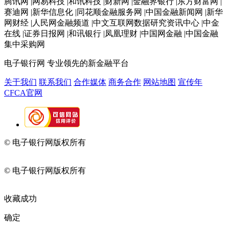
腾讯网 |网易科技 |和讯科技 |财新网 |金融界银行 |东方财富网 |
赛迪网 |新华信息化 |同花顺金融服务网 |中国金融新闻网 |新华
网财经 |人民网金融频道 |中文互联网数据研究资讯中心 |中金
在线 |证券日报网 |和讯银行 |凤凰理财 |中国网金融 |中国金融
集中采购网
电子银行网
专业领先的新金融平台
关于我们
联系我们
合作媒体
商务合作
网站地图
宣传年
CFCA官网
© 电子银行网版权所有
京ICP备05045998号-2
京公网安备
11010202009082
© 电子银行网版权所有
京ICP备05045998号-2
京公网安备
11010202009082
收藏成功
确定