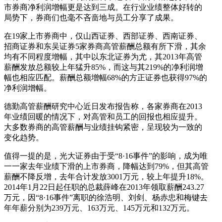
市券商净利润增幅更是达到三成。在行业业绩整体好转的
局势下，券商们也毫不吝啬地与员工分享了成果。
在19家上市券商中，仅山西证券、西部证券、西南证券、
招商证券和东吴证券5家券商高管薪酬总额有所下滑，其余
均有不同程度增幅，其中以东北证券为尤，其2013年高管
薪酬发放总额较上年猛升85%，而这与其219%的净利润增
幅也相应匹配。薪酬总额增幅68%的方正证券也获得97%的
净利润增幅。
德勤高管薪酬研究中心近日发布报告称，各家券商在2013
年业绩回暖的情况下，对高管和员工的回报也相应提升。
大多数券商的高管薪酬与业绩挂钩紧密，呈现较为一致的
变化趋势。
值得一提的是，光大证券由于受“8·16事件”的影响，成为唯
一一家去年业绩下滑的上市券商，降幅达到79%，但其高管
薪酬不降反增，去年合计发放3001万元，较上年提升18%。
2014年1月22日起任职的总裁薛峰在2013年领取薪酬243.27
万元，因“8·16事件”离职的徐浩明、刘剑、杨赤忠和梅键去
年年薪分别为239万元、163万元、145万元和132万元。