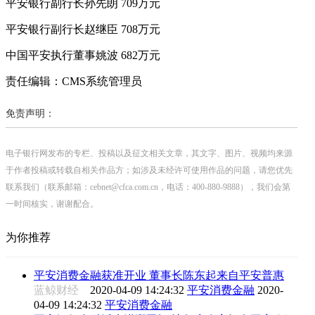
平安银行副行长孙先朗 709万元
平安银行副行长赵继臣 708万元
中国平安执行董事姚波 682万元
责任编辑：CMS系统管理员
免责声明：
电子银行网发布的专栏、投稿以及征文相关文章，其文字、图片、视频均来源
于作者投稿或转载自相关作品方；如涉及未经许可使用作品的问题，请您优先
联系我们（联系邮箱：cebnet@cfca.com.cn，电话：400-880-9888），我们会第
一时间核实，谢谢配合。
为你推荐
平安消费金融获准开业 董事长陈东起来自平安普惠
蓝鲸财经
2020-04-09 14:24:32
平安消费金融
2020-
04-09 14:24:32
平安消费金融