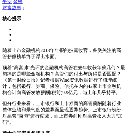
平安
金融
财富故事jr
核心提示
随着上市金融机构2013年年报的披露收官，备受关注的高
管薪酬榜单终于浮出水面。
顶着“高富帅”光环的金融机构高管在去年收获年薪几何？最
阔绰的是哪些金融机构？高管们的付出与所得是否匹配？
《第一财经日报》记者根据Wind资讯数据进行了梳理统
计，包括银行、券商、保险、信托在内的42家上市金融机
构合计向高管发放薪酬(税前)9.9亿元，与上年几乎持平。
但分行业来看，上市银行和上市券商的高管薪酬随着行业
整体业绩和景气度的差异而呈现迥异趋势。上市银行纷纷
对高管“荷包”进行缩减，而上市券商则对高管收入大力“加
码”。