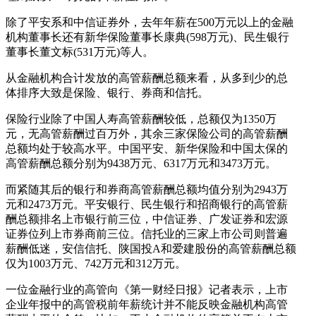
除了平安系和中信证券外，去年年薪在500万元以上的金融
机构董事长还有新华保险董事长康典(598万元)、民生银行
董事长董文标(531万元)等人。
从金融机构合计发放的高管薪酬总额来看，从多到少的总
体排序大致是保险、银行、券商和信托。
保险行业除了中国人寿高管薪酬较低，总额仅为1350万
元，无高管薪酬过百万外，其余三家保险公司的高管薪酬
总额均处于较高水平。中国平安、新华保险和中国太保的
高管薪酬总额分别为9438万元、6317万元和3473万元。
而紧随其后的银行和券商高管薪酬总额均值分别为2943万
元和2473万元。平安银行、民生银行和招商银行的高管薪
酬总额排名上市银行前三位，中信证券、广发证券和宏源
证券位列上市券商前三位。信托业的三家上市公司则普遍
薪酬低迷，安信信托、陕国投A和爱建股份的高管薪酬总额
仅为1003万元、742万元和312万元。
一位金融行业的高管向《第一财经日报》记者表示，上市
企业年报中的高管税前年薪统计并不能反映金融机构高管