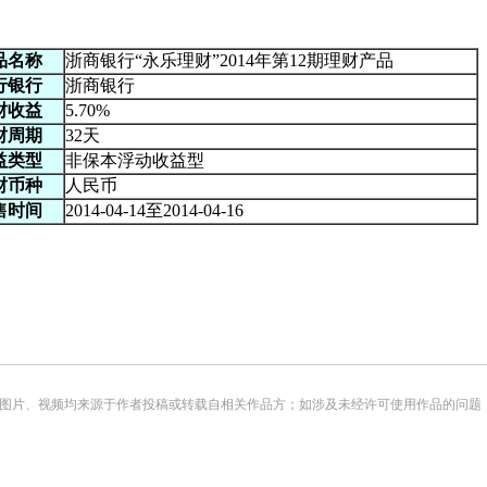
品名称
浙商银行“永乐理财”2014年第12期理财产品
行银行
浙商银行
财收益
5.70%
财周期
32天
益类型
非保本浮动收益型
财币种
人民币
售时间
2014-04-14至2014-04-16
频均来源于作者投稿或转载自相关作品方；如涉及未经许可使用作品的问题，请您优先联系我们（