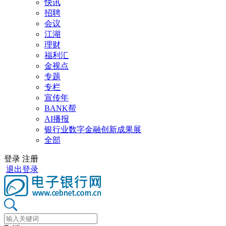
快讯
招聘
会议
江湖
理财
福利汇
金视点
专题
专栏
宣传年
BANK帮
AI播报
银行业数字金融创新成果展
全部
登录
注册
退出登录