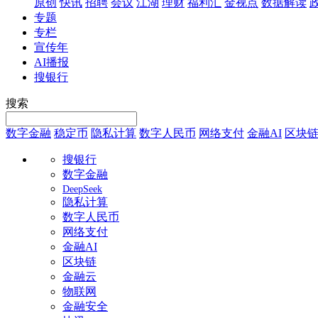
原创
快讯
招聘
会议
江湖
理财
福利汇
金视点
数据解读
专题
专栏
宣传年
AI播报
搜银行
搜索
数字金融
稳定币
隐私计算
数字人民币
网络支付
金融AI
区块
搜银行
数字金融
DeepSeek
隐私计算
数字人民币
网络支付
金融AI
区块链
金融云
物联网
金融安全