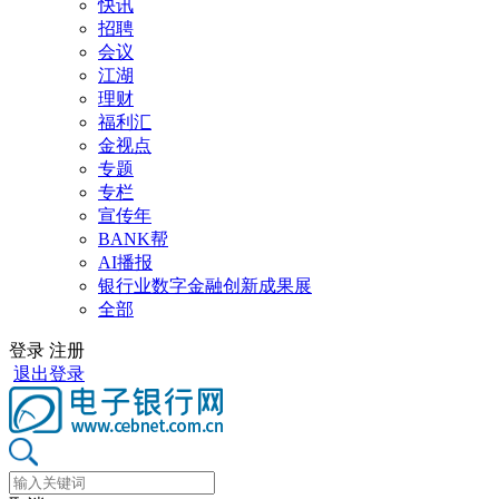
快讯
招聘
会议
江湖
理财
福利汇
金视点
专题
专栏
宣传年
BANK帮
AI播报
银行业数字金融创新成果展
全部
登录
注册
退出登录