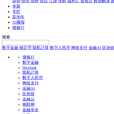
原创
快讯
招聘
会议
江湖
理财
福利汇
金视点
数据解读
专题
专栏
宣传年
AI播报
搜银行
搜索
数字金融
稳定币
隐私计算
数字人民币
网络支付
金融AI
区块
搜银行
数字金融
DeepSeek
隐私计算
数字人民币
网络支付
金融AI
区块链
金融云
物联网
金融安全