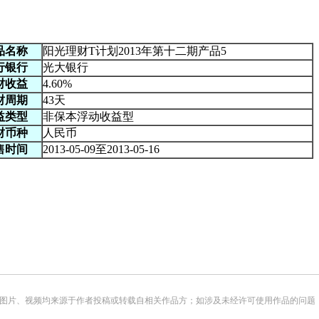
品名称
阳光理财T计划2013年第十二期产品5
行银行
光大银行
财收益
4.60%
财周期
43天
益类型
非保本浮动收益型
财币种
人民币
售时间
2013-05-09至2013-05-16
频均来源于作者投稿或转载自相关作品方；如涉及未经许可使用作品的问题，请您优先联系我们（