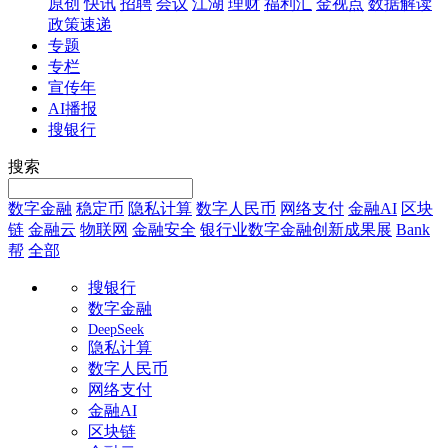
原创
快讯
招聘
会议
江湖
理财
福利汇
金视点
数据解读
政策速递
专题
专栏
宣传年
AI播报
搜银行
搜索
数字金融
稳定币
隐私计算
数字人民币
网络支付
金融AI
区块
链
金融云
物联网
金融安全
银行业数字金融创新成果展
Bank
帮
全部
搜银行
数字金融
DeepSeek
隐私计算
数字人民币
网络支付
金融AI
区块链