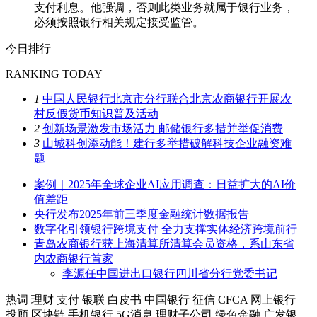
支付利息。他强调，否则此类业务就属于银行业务，
必须按照银行相关规定接受监管。
今日排行
RANKING TODAY
1
中国人民银行北京市分行联合北京农商银行开展农
村反假货币知识普及活动
2
创新场景激发市场活力 邮储银行多措并举促消费
3
山城科创添动能！建行多举措破解科技企业融资难
题
案例｜2025年全球企业AI应用调查：日益扩大的AI价
值差距
央行发布2025年前三季度金融统计数据报告
数字化引领银行跨境支付 全力支撑实体经济跨境前行
青岛农商银行获上海清算所清算会员资格，系山东省
内农商银行首家
李源任中国进出口银行四川省分行党委书记
热词
理财
支付
银联
白皮书
中国银行
征信
CFCA
网上银行
投顾
区块链
手机银行
5G消息
理财子公司
绿色金融
广发银