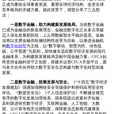
正成为重组全球要素资源、重塑全球经济结构、改变全球
竞争格局的关键力量。就此背景下，胡莹分享了三点想
法：
一是数字金融，助力构建新发展格局。
当前数字金融
已成为金融业的新发展理念，金融业数字化正从多点突破
迈入深化发展新阶段，上云用数赋智水平稳步提高。金融
业将以支撑金融供给侧结构性改革为目标，以推进金融机
构
数字化转型
为主线，以“数字驱动、智慧为民、绿色低
碳、公平普惠”为原则，加快健全适应数字经济发展的现代
金融体系，为构建新发展格局贡献中国金融力量。CFCA始
终坚持金融科技守正创新，搭建并运营CFCA开放平台，愿
与各方合作伙伴助力数字安全生态构建与数字化转型加速
发展。
二是数字金融，统筹发展与安全。
《“十四五”数字经济
发展规划》强调加强网络安全等级保护和密码应用安全性
评估。《数据安全法》《个人信息保护法》不断健全规范
有序的数字化发展治理体系。国务院提出抓紧补齐短板，
及时跟进研究数字经济、互联网金融、人工智能、大数
据、云计算等相关法律制度，保障新业态新模式健康发