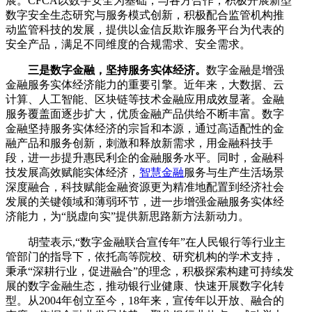
展。CFCA以数字安全为基础，与各方合作，积极开展新型
数字安全生态研究与服务模式创新，积极配合监管机构推
动监管科技的发展，提供以金信反欺诈服务平台为代表的
安全产品，满足不同维度的合规需求、安全需求。
三是数字金融，坚持服务实体经济。
数字金融是增强
金融服务实体经济能力的重要引擎。近年来，大数据、云
计算、人工智能、区块链等技术金融应用成效显著。金融
服务覆盖面逐步扩大，优质金融产品供给不断丰富。数字
金融坚持服务实体经济的宗旨和本源，通过高适配性的金
融产品和服务创新，刺激和释放新需求，用金融科技手
段，进一步提升惠民利企的金融服务水平。同时，金融科
技发展高效赋能实体经济，
智慧金融
服务与生产生活场景
深度融合，科技赋能金融资源更为精准地配置到经济社会
发展的关键领域和薄弱环节，进一步增强金融服务实体经
济能力，为“脱虚向实”提供新思路新方法新动力。
胡莹表示,“数字金融联合宣传年”在人民银行等行业主
管部门的指导下，依托高等院校、研究机构的学术支持，
秉承“深耕行业，促进融合”的理念，积极探索构建可持续发
展的数字金融生态，推动银行业健康、快速开展数字化转
型。从2004年创立至今，18年来，宣传年以开放、融合的