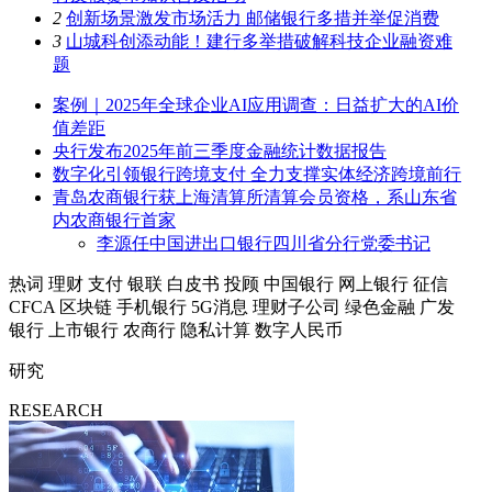
2
创新场景激发市场活力 邮储银行多措并举促消费
3
山城科创添动能！建行多举措破解科技企业融资难
题
案例｜2025年全球企业AI应用调查：日益扩大的AI价
值差距
央行发布2025年前三季度金融统计数据报告
数字化引领银行跨境支付 全力支撑实体经济跨境前行
青岛农商银行获上海清算所清算会员资格，系山东省
内农商银行首家
李源任中国进出口银行四川省分行党委书记
热词
理财
支付
银联
白皮书
投顾
中国银行
网上银行
征信
CFCA
区块链
手机银行
5G消息
理财子公司
绿色金融
广发
银行
上市银行
农商行
隐私计算
数字人民币
研究
RESEARCH