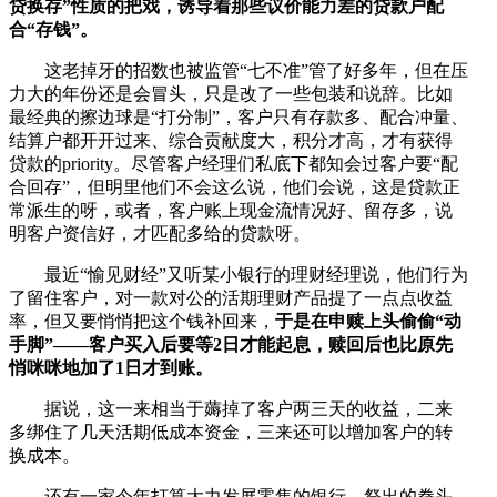
贷换存”性质的把戏，诱导着那些议价能力差的贷款户配
合“存钱”。
这老掉牙的招数也被监管“七不准”管了好多年，但在压
力大的年份还是会冒头，只是改了一些包装和说辞。比如
最经典的擦边球是“打分制”，客户只有存款多、配合冲量、
结算户都开开过来、综合贡献度大，积分才高，才有获得
贷款的priority。尽管客户经理们私底下都知会过客户要“配
合回存”，但明里他们不会这么说，他们会说，这是贷款正
常派生的呀，或者，客户账上现金流情况好、留存多，说
明客户资信好，才匹配多给的贷款呀。
最近“愉见财经”又听某小银行的理财经理说，他们行为
了留住客户，对一款对公的活期理财产品提了一点点收益
率，但又要悄悄把这个钱补回来，
于是在申赎上头偷偷“动
手脚”——客户买入后要等2日才能起息，赎回后也比原先
悄咪咪地加了1日才到账。
据说，这一来相当于薅掉了客户两三天的收益，二来
多绑住了几天活期低成本资金，三来还可以增加客户的转
换成本。
还有一家今年打算大力发展零售的银行，祭出的拳头