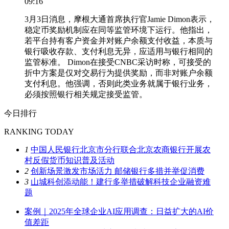
09:16
3月3日消息，摩根大通首席执行官Jamie Dimon表示，
稳定币奖励机制应在同等监管环境下运行。他指出，
若平台持有客户资金并对账户余额支付收益，本质与
银行吸收存款、支付利息无异，应适用与银行相同的
监管标准。 Dimon在接受CNBC采访时称，可接受的
折中方案是仅对交易行为提供奖励，而非对账户余额
支付利息。他强调，否则此类业务就属于银行业务，
必须按照银行相关规定接受监管。
今日排行
RANKING TODAY
1
中国人民银行北京市分行联合北京农商银行开展农
村反假货币知识普及活动
2
创新场景激发市场活力 邮储银行多措并举促消费
3
山城科创添动能！建行多举措破解科技企业融资难
题
案例｜2025年全球企业AI应用调查：日益扩大的AI价
值差距