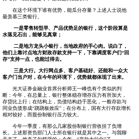
在这个环境下谁有优势，能瓜分存量？上述人士说他
最羡慕三类银行。
一是零售转型早、产品优势足的银行，这个阶段算是
水落见石出，能够见真章；
二是地方龙头小银行，当地政府的手心肉。说白了，
他们上靠讨点地方财政存款支持一下，下靠调度客户们“回
存”支持一点，也能过得去。
三是大行。大行网点多、客户基础好、还能和一众大
客户门当户对，在今年的环境下，优势就都体现了出来。
光大证券金融业首席分析师王一峰也有个类似的判
断：今年，在总量上，银行整体稳存增存压力有所加大，
存贷比上行；在结构上，负债结构趋于恶化，一般存款与
同业负债形成“跷跷板效应”；在分布上，国有大行存款增长
相对较好，而股份制银行压力较大。
今年一季度，有那么几家股份制银行营收挂了负增
长。上述那资负部门人士所在银行就是其中之一。与我聊