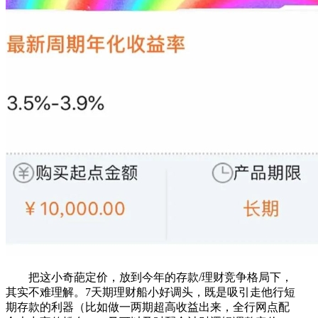
把这小奇葩定价，放到今年的存款/理财竞争格局下，
其实不难理解。7天期理财船小好调头，既是吸引走他行短
期存款的利器（比如做一两期超高收益出来，全行网点配