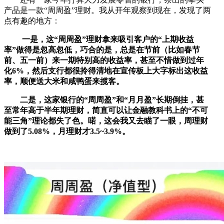
产品是一款“周周盈”理财。我从开年观察到现在，发现了两
点有趣的地方：
一是，这“周周盈”理财拿来吸引客户的“上期收益
率”做得是忽高忽低，巧合的是，总是在节前（比如春节
前、五一前）来一期特别高的收益率，甚至不惜做到过年
化6%，然后支行都很拎得清地在宣传板上大字标出这收益
率，顺便送大米和咸鸭蛋来揽客。
二是，这家银行的“周周盈”和“月月盈”长期倒挂，甚
至常年高于半年期理财，简直可以让金融教科书上的“不可
能三角”理论都失了色。喏，这会我又去瞄了一眼，周理财
做到了5.08%，月理财才3.5~3.9%。