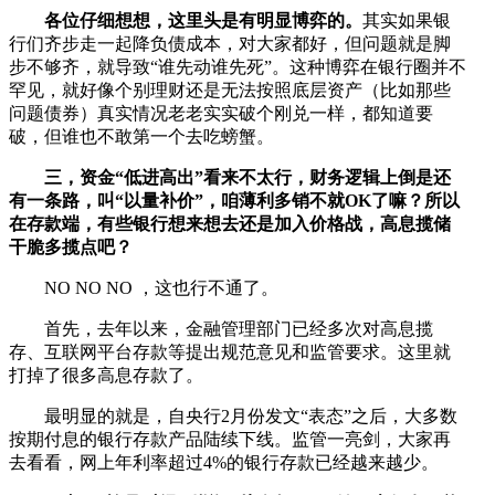
各位仔细想想，这里头是有明显博弈的。
其实如果银
行们齐步走一起降负债成本，对大家都好，但问题就是脚
步不够齐，就导致“谁先动谁先死”。这种博弈在银行圈并不
罕见，就好像个别理财还是无法按照底层资产（比如那些
问题债券）真实情况老老实实破个刚兑一样，都知道要
破，但谁也不敢第一个去吃螃蟹。
三，资金“低进高出”看来不太行，财务逻辑上倒是还
有一条路，叫“以量补价”，咱薄利多销不就OK了嘛？所以
在存款端，有些银行想来想去还是加入价格战，高息揽储
干脆多揽点吧？
NO NO NO ，这也行不通了。
首先，去年以来，金融管理部门已经多次对高息揽
存、互联网平台存款等提出规范意见和监管要求。这里就
打掉了很多高息存款了。
最明显的就是，自央行2月份发文“表态”之后，大多数
按期付息的银行存款产品陆续下线。监管一亮剑，大家再
去看看，网上年利率超过4%的银行存款已经越来越少。