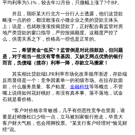
平均利率为5.1%，较去年12月份，只微幅上涨了7个BP。
并且，我听某大行北方一分行人士透露，他们这贷款
略涨一点的价，都没敢涨在小微企业之类的贷款主体头
上；说是，也就敢涨涨按揭贷款了，正好配合着监管对房
地产类贷款的窗口指导，严控按揭额度。这额度严控了
么，供需关系之下，价格高一些也是正常的。
二，希望资金“低买”？监管倒是对此很鼓励，但问题
是，对于相当一批没有零售基因、又缺乏网点优势的银行
而言，负债端（揽存）利率一降，存款立马搬家！
其实相比贷款端LPR利率市场化改革循序渐进，存款端
反而显得是一个：竞争因素单一的初级市场。在拉存款面
前，什么服务质量、客户粘度、
金融科技
等等概念，不管
嘴上说得如何花好桃好，有没有真本事、落不落地，试金
石就是看价格。
“客户对价格非常敏感，几乎有些恶性竞争在里面，谁
要是赶稍微松口少给一点，立马被别家银行抢走，毕竟大
客户财大气粗，也会用脚投票。”某支行客户经理对“愉见财
经”说。