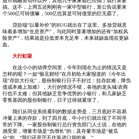
股市搞融资动作以外，其他几乎家家都已经搞了或打算要
搞。这不，上周五还刚刚有一家中型银行，发公告说要来
个500亿可转债嘛，500亿也算是可转债里的巨无霸了。
贷款端“以量补价”的BUG就出在了这里。多放贷就意
味着多增加“生息资产”，与此同时显著增加的还有“加权风
险资产”，结果就是拉低资本充足率，本来就缺血现在更缺
血。
大行虹吸
在这小小的动弹空间里，今年到现在为止的情况又是
怎样的呢？一如“愉见财经”在月初给大家报道的《今年出
现“存款大行化”，股份制银行日子不好过：拉存款难，降负
债成本难上加难》，大行的情况不错，各地的龙头城/农商
行也不太难；但其他缺乏竞争优势的小银行，和几家缺乏
零售基因的股份制银行，日子过得就紧张了。
我们从同业系统看到的数据走势是，三月底好不容易
冲量上来的存款，到了四月底，中小行们就出现了不同寻
常的下降。一家股份制银行总行资负部门人士说，在他的
感受里，增量市场是“负增长”的；及存量市场是“被瓜
分”的。“我们还是守不住装进口袋的米。”