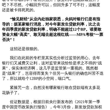
吧？不尽然。小幅回升可以，但回升多了可不行，这幅度
还是被卡得死死的。
“愉见财经”从业内处独家获悉，央妈对银行们是有指
导的：据某家银行消息，对今年新发生贷款利率，比之去
年四季度的新发贷款利率，明确不能超过12个BP。谁要敢
资金大幅“高卖”、敢无端去超这根红线——MPA考核“一票
否决”！
这招还是很狠的。
我们在此前的专栏里其实也分析过监管的用心。去年
银行们又减费又让利，这对监管来说恰恰是求之不得的“战
果”，保实体经济啊，这几乎是监管第一重视的。既然都
是“战果”了，岂容得而复失？但另一头银行的确也叫苦不迭
了，所以就给个12BP的小空间，喘口气。
紧箍咒一念，自然没有哪家银行敢在贷款端有太多花
花肠子了。
佐证数据是，根据日前央行新发布的《2021年第一季
度中国货币政策执行报告》，今年3月份，新发放贷款加权