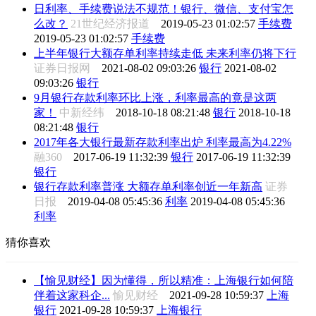
日利率、手续费说法不规范！银行、微信、支付宝怎
么改？
21世纪经济报道
2019-05-23 01:02:57
手续费
2019-05-23 01:02:57
手续费
上半年银行大额存单利率持续走低 未来利率仍将下行
证券日报网
2021-08-02 09:03:26
银行
2021-08-02
09:03:26
银行
9月银行存款利率环比上涨，利率最高的竟是这两
家！
中新经纬
2018-10-18 08:21:48
银行
2018-10-18
08:21:48
银行
2017年各大银行最新存款利率出炉 利率最高为4.22%
融360
2017-06-19 11:32:39
银行
2017-06-19 11:32:39
银行
银行存款利率普涨 大额存单利率创近一年新高
证券
日报
2019-04-08 05:45:36
利率
2019-04-08 05:45:36
利率
猜你喜欢
【愉见财经】因为懂得，所以精准：上海银行如何陪
伴着这家科企...
愉见财经
2021-09-28 10:59:37
上海
银行
2021-09-28 10:59:37
上海银行