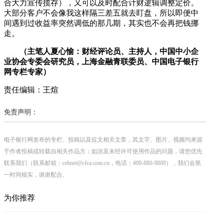
合大力宣传揽存），又可以及时配合计财逻辑调整定价。
大部分客户不会像我这样隔三差五就去盯盘，所以即便中
间遇到过收益率突然调低的那几期，其实也不会再把钱挪
走。
（主笔人夏心愉：财经评论员、主持人，中国中小企
业协会专委会研究员，上海金融青联委员、
中国电子银行
网专栏专家
）
责任编辑：王煊
免责声明：
电子银行网发布的专栏、投稿以及征文相关文章，其文字、图片、视频均来源
于作者投稿或转载自相关作品方；如涉及未经许可使用作品的问题，请您优先
联系我们（联系邮箱：cebnet@cfca.com.cn，电话：400-880-9888），我们会第
一时间核实，谢谢配合。
为你推荐