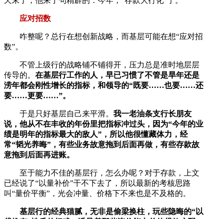
天末了，他来了句精辟的：今年，“存款大行化”了。
应对招数
咋整呢？总行在想创新战略，而基层可能在想“应对招
数”。
不管上级行的战略铺不铺得开，压力总是准时地层层
传导的。
在基层行工作的人，早已习惯了不管是旱年还是
涝年都会刚性增长的指标，和领导的“既要……也要……还
要……更要……”。
于是只好基层自己来平滑。
我一老油条支行长朋友
说，他从不在丰收的年份里把指标冲过头，因为“今年的业
绩是明年的指标最大的敌人”，所以他很懂藏体力，经
常“韬光养晦”，有些业务故意拖到后面再做，有些存款故
意拖到后面再进账。
至于能力不佳的基层行，怎么办呢？对于存款，上文
已经说了“以量补价”干不下去了，所以最新的考核思路
叫“量价平衡”，光会冲量、价格下不来也是不及格的。
基层行的经典猫腻，无非是偷梁换柱，玩些隐晦的“以