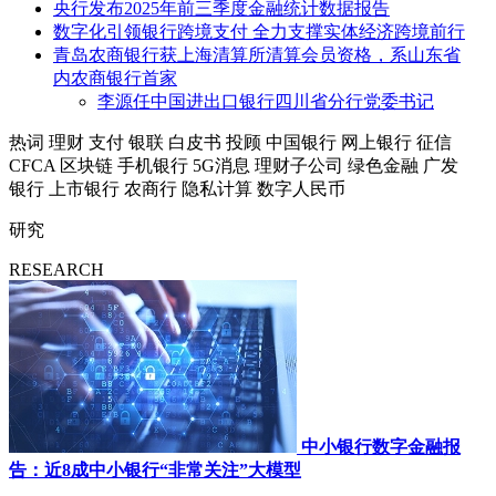
央行发布2025年前三季度金融统计数据报告
数字化引领银行跨境支付 全力支撑实体经济跨境前行
青岛农商银行获上海清算所清算会员资格，系山东省
内农商银行首家
李源任中国进出口银行四川省分行党委书记
热词
理财
支付
银联
白皮书
投顾
中国银行
网上银行
征信
CFCA
区块链
手机银行
5G消息
理财子公司
绿色金融
广发
银行
上市银行
农商行
隐私计算
数字人民币
研究
RESEARCH
中小银行数字金融报
告：近8成中小银行“非常关注”大模型