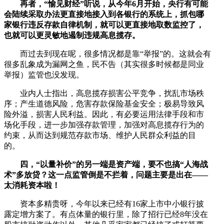
再者，“愉见财经”听说，从今年6月开始，央行有可能
会陆续采取办法更直接地接入到各银行的系统上，抓包哪
家银行违反存款自律机制，就可以更直接地取数监控了，
也就可以更灵敏地遏制违规高息揽存。
而过去到现在呢，很多情况都是靠“举报”的。这就会有
很多乱象成为漏网之鱼，民不告（其实很多时候都是同业
举报）监管也没发现。
业内人士指出，高息揽存损害公平竞争，扰乱市场秩
序；产生道德风险，危害存款保险基金安全；极易导致风
险外溢，损害人民利益。因此，有必要运用法律手段和市
场化手段，进一步加强存款管理，加强对高息揽存行为的
约束，从而达到规范存款市场、维护人民群众利益的目
的。
四，“以量补价”的另一端是资产端，要不也搞“人海战
术”多放贷？这一点监管倒是不拦着，问题主要是出在——
太消耗资本啦！
资本多精贵呀，今年以来已经有16家上市中小银行披
露定增方案了。有点体量的银行里，除了招行已经8年没在