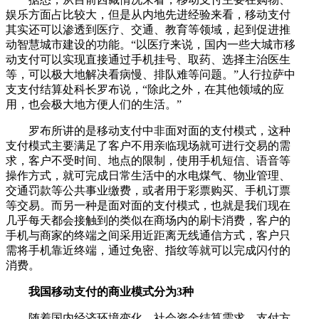
娱乐方面占比较大，但是从内地先进经验来看，移动支付
其实还可以渗透到医疗、交通、教育等领域，起到促进推
动智慧城市建设的功能。“以医疗来说，国内一些大城市移
动支付可以实现直接通过手机挂号、取药、选择主治医生
等，可以极大地解决看病慢、排队难等问题。”人行拉萨中
支支付结算处科长罗布说，“除此之外，在其他领域的应
用，也会极大地方便人们的生活。”
罗布所讲的是移动支付中非面对面的支付模式，这种
支付模式主要满足了客户不用亲临现场就可进行交易的需
求，客户不受时间、地点的限制，使用手机短信、语音等
操作方式，就可完成日常生活中的水电煤气、物业管理、
交通罚款等公共事业缴费，或者用于彩票购买、手机订票
等交易。而另一种是面对面的支付模式，也就是我们现在
几乎每天都会接触到的类似在商场内的刷卡消费，客户的
手机与商家的终端之间采用近距离无线通信方式，客户只
需将手机靠近终端，通过免密、指纹等就可以完成闪付的
消费。
我国移动支付的商业模式分为3种
随着国内经济环境变化、社会资金结算需求、支付方