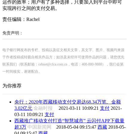
运作的效率；用户有了多种选择，只要加入到平台中即可
实现跨行之间的支付交易。
责任编辑：Rachel
免责声明：
电子银行网发布的专栏、投稿以及征文相关文章，其文字、图片、视频均来源
于作者投稿或转载自相关作品方；如涉及未经许可使用作品的问题，请您优先
联系我们（联系邮箱：cebnet@cfca.com.cn，电话：400-880-9888），我们会第
一时间核实，谢谢配合。
为你推荐
央行：2020年西藏移动支付交易达68.34万笔、金额
3.02亿元
金融时报
2021-03-11 10:09:21
支付
2021-
03-11 10:09:21
支付
西藏推广移动支付打造“智慧城市” 云闪付APP下载量
超3万
中国新闻网
2018-05-04 09:15:47
西藏
2018-05-
04 09:15:47
西藏