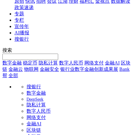
原创
快讯
招聘
会议
江湖
理财
福利汇
金视点
数据解读
政策速递
专题
专栏
宣传年
AI播报
搜银行
搜索
数字金融
稳定币
隐私计算
数字人民币
网络支付
金融AI
区块
链
金融云
物联网
金融安全
银行业数字金融创新成果展
Bank
帮
全部
搜银行
数字金融
DeepSeek
隐私计算
数字人民币
网络支付
金融AI
区块链