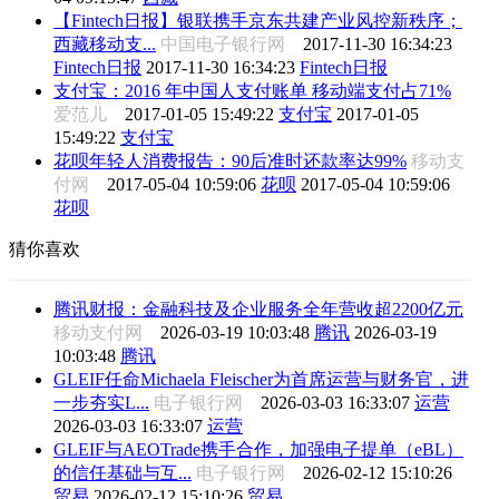
【Fintech日报】银联携手京东共建产业风控新秩序；
西藏移动支...
中国电子银行网
2017-11-30 16:34:23
Fintech日报
2017-11-30 16:34:23
Fintech日报
支付宝：2016 年中国人支付账单 移动端支付占71%
爱范儿
2017-01-05 15:49:22
支付宝
2017-01-05
15:49:22
支付宝
花呗年轻人消费报告：90后准时还款率达99%
移动支
付网
2017-05-04 10:59:06
花呗
2017-05-04 10:59:06
花呗
猜你喜欢
腾讯财报：金融科技及企业服务全年营收超2200亿元
移动支付网
2026-03-19 10:03:48
腾讯
2026-03-19
10:03:48
腾讯
GLEIF任命Michaela Fleischer为首席运营与财务官，进
一步夯实L...
电子银行网
2026-03-03 16:33:07
运营
2026-03-03 16:33:07
运营
GLEIF与AEOTrade携手合作，加强电子提单（eBL）
的信任基础与互...
电子银行网
2026-02-12 15:10:26
贸易
2026-02-12 15:10:26
贸易