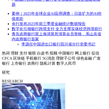
题
案例｜2025年全球企业AI应用调查：日益扩大的AI价
值差距
央行发布2025年前三季度金融统计数据报告
数字化引领银行跨境支付 全力支撑实体经济跨境前行
青岛农商银行获上海清算所清算会员资格，系山东省
内农商银行首家
李源任中国进出口银行四川省分行党委书记
热词
理财
支付
银联
白皮书
投顾
中国银行
网上银行
征信
CFCA
区块链
手机银行
5G消息
理财子公司
绿色金融
广发
银行
上市银行
农商行
隐私计算
数字人民币
研究
RESEARCH