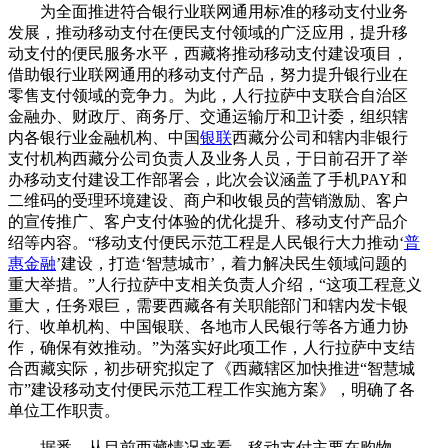
为全面推进符合银行业联网通用标准的移动支付业务
发展，推动移动支付在便民支付领域的广泛应用，提升移
动支付的便民服务水平，西藏将推动移动支付建设项目，
借助银行业联网通用的移动支付产品，努力提升银行业在
零售支付领域的竞争力。为此，人行拉萨中支联合自治区
金融办、财政厅、商务厅、交通运输厅和卫计委，组织辖
内各银行业金融机构、中国
银联
西藏分公司和辖内非银行
支付机构西藏分公司负责人及业务人员，于日前召开了举
办移动支付建设工作部署会，此次会议涵盖了手机PAY和
二维码的受理环境建设、商户和收银员的营销激励、客户
的宣传推广、客户支付体验的优化提升、移动支付产品介
绍等内容。“移动支付便民示范工程是人民银行大力推动‘
普
惠金融
’建设，打造‘智慧城市’，着力解决民生领域问题的
重大举措。”人行拉萨中支相关负责人介绍，“这项工程意义
重大，任务艰巨，需要西藏各有关职能部门和辖内发卡银
行、收单机构、中国银联、各地市人民银行等各方通力协
作，确保有效推动。”为落实好此项工作，人行拉萨中支结
合西藏实际，初步研究拟定了《西藏辖区加快推进“智慧城
市”建设移动支付便民示范工程工作实施方案》，明确了各
单位工作职责。
据悉，从目前西藏情况来看，移动支付主要在购物、