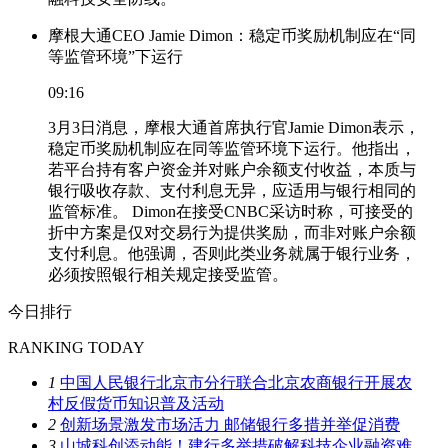
摩根大通CEO Jamie Dimon：稳定币奖励机制应在“同
等监管环境”下运行
09:16
3月3日消息，摩根大通首席执行官Jamie Dimon表示，
稳定币奖励机制应在同等监管环境下运行。他指出，
若平台持有客户资金并对账户余额支付收益，本质与
银行吸收存款、支付利息无异，应适用与银行相同的
监管标准。 Dimon在接受CNBC采访时称，可接受的
折中方案是仅对交易行为提供奖励，而非对账户余额
支付利息。他强调，否则此类业务就属于银行业务，
必须按照银行相关规定接受监管。
今日排行
RANKING TODAY
1
中国人民银行北京市分行联合北京农商银行开展农
村反假货币知识普及活动
2
创新场景激发市场活力 邮储银行多措并举促消费
3
山城科创添动能！建行多举措破解科技企业融资难