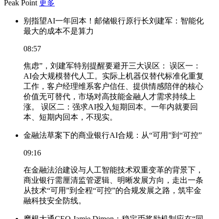
Peak Point
更多
别指望AI一年回本！邮储银行原行长刘建军：智能化
最大的成本不是算力
08:57
焦虑”，刘建军特别提醒要避开三大误区： 误区一：
AI会大规模替代人工。实际上机器仅替代标准化重复
工作，客户经理维系客户信任、提供情感陪伴的核心
价值无可替代，市场对高技能金融人才需求持续上
涨。 误区二：强求AI投入短期回本。一年内就要回
本、短期内回本，不现实。
金融法草案下的商业银行AI合规：从“可用”到“可控”
09:16
在金融法治建设与人工智能技术双重变革的背景下，
商业银行需厘清监管逻辑、明晰发展方向，走出一条
从技术“可用”到全程“可控”的合规发展之路，筑牢金
融科技安全防线。
摩根大通CEO Jamie Dimon：稳定币奖励机制应在“同