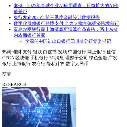
案例｜2025年全球企业AI应用调查：日益扩大的AI价
值差距
央行发布2025年前三季度金融统计数据报告
数字化引领银行跨境支付 全力支撑实体经济跨境前行
青岛农商银行获上海清算所清算会员资格，系山东省
内农商银行首家
李源任中国进出口银行四川省分行党委书记
热词
理财
支付
银联
白皮书
投顾
中国银行
网上银行
征信
CFCA
区块链
手机银行
5G消息
理财子公司
绿色金融
广发
银行
上市银行
农商行
隐私计算
数字人民币
研究
RESEARCH