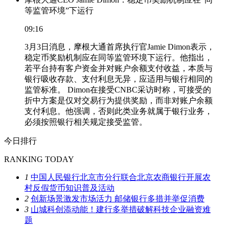
等监管环境”下运行
09:16
3月3日消息，摩根大通首席执行官Jamie Dimon表示，
稳定币奖励机制应在同等监管环境下运行。他指出，
若平台持有客户资金并对账户余额支付收益，本质与
银行吸收存款、支付利息无异，应适用与银行相同的
监管标准。 Dimon在接受CNBC采访时称，可接受的
折中方案是仅对交易行为提供奖励，而非对账户余额
支付利息。他强调，否则此类业务就属于银行业务，
必须按照银行相关规定接受监管。
今日排行
RANKING TODAY
1
中国人民银行北京市分行联合北京农商银行开展农
村反假货币知识普及活动
2
创新场景激发市场活力 邮储银行多措并举促消费
3
山城科创添动能！建行多举措破解科技企业融资难
题