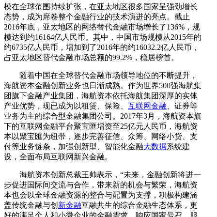
模在全球范围持续扩张，在亚太地区很多国家呈强劲增长
态势，成为席卷整个金融行业的技术演进的亮点。截止
2016年底，亚太地区的网络替代金融市场增长了136%，规
模达到约16164亿人民币。其中，中国市场规模从2015年的
约6735亿人民币，增加到了2016年的约16032.2亿人民币，
占亚太地区替代金融市场总额的99.2%，稳居榜首。
随着中国在全球替代金融市场领导地位的不断提升，
海航资本金融创新业务也日渐成熟。作为世界500强海航集
团旗下金融产业集团，海航资本依托海航集团深厚的实体
产业优势，现已成为以租赁、保险、
互联网金融
、证券等
业务为主的综合型金融集团公司。2017年3月，海航资本旗
下的互联网金融平台聚宝匯增资至25亿元人民币，海航资
本以聚宝匯为纽带，逐步完善征信、众筹、网络小贷、支
付等业务链条，加强创新型、智能化金融
大数据
系统建
设，全面布局互联网新兴金融。
海航资本创新总裁王帅表示，“未来，金融创新将进一
步促进国际间交流与合作，带来新的机会与繁荣，海航资
本也会以全球金融资源的整合与配置为支撑，积极构建涵
盖传统金融与创
新金融
互融共生的综合金融生态体系，更
好的满足个人和小微企业的金融需求，响应国家号召，服