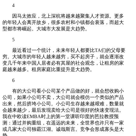
4
因马太效应，北上深杭将越来越聚集人才资源。更多
的年轻人会离开故乡，很多农村和小镇都会衰落，而超大
型都市将崛起。大城市大发展是大趋势。
5
最近看过一个统计，未来年轻人都要比TA们的父母要
穷。大城市的年轻人越来越穷，买不起房子，就会逐渐改
变几千年来中国人居者必有其屋的社会观念，让租房的家
庭越来越多。租房家庭比重提升是大趋势。
6
有的大公司看小公司某个产品做的好，就会想收购小
公司，如果小公司不卖，大公司就会模仿一个类似的产品
出来，然后挤垮小公司。小公司生存越来越艰难，数量就
会越来越少，最后发现卖给大公司是很好的快速变现法。
我在中欧读EMBA时上的第一堂课听印度的芭拉教授预
测：通过并购重组，在遥远的未来，全世界也许只有一家
或几家大公司独霸江湖。诚哉斯言。竞争会形成寡头是大
势。