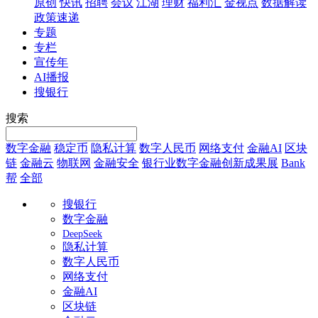
原创
快讯
招聘
会议
江湖
理财
福利汇
金视点
数据解读
政策速递
专题
专栏
宣传年
AI播报
搜银行
搜索
数字金融
稳定币
隐私计算
数字人民币
网络支付
金融AI
区块
链
金融云
物联网
金融安全
银行业数字金融创新成果展
Bank
帮
全部
搜银行
数字金融
DeepSeek
隐私计算
数字人民币
网络支付
金融AI
区块链