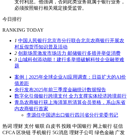
支付利息。他强调，否则此类业务就属于银行业务，
必须按照银行相关规定接受监管。
今日排行
RANKING TODAY
1
中国人民银行北京市分行联合北京农商银行开展农
村反假货币知识普及活动
2
创新场景激发市场活力 邮储银行多措并举促消费
3
山城科创添动能！建行多举措破解科技企业融资难
题
案例｜2025年全球企业AI应用调查：日益扩大的AI价
值差距
央行发布2025年前三季度金融统计数据报告
数字化引领银行跨境支付 全力支撑实体经济跨境前行
青岛农商银行获上海清算所清算会员资格，系山东省
内农商银行首家
李源任中国进出口银行四川省分行党委书记
热词
理财
支付
银联
白皮书
投顾
中国银行
网上银行
征信
CFCA
区块链
手机银行
5G消息
理财子公司
绿色金融
广发