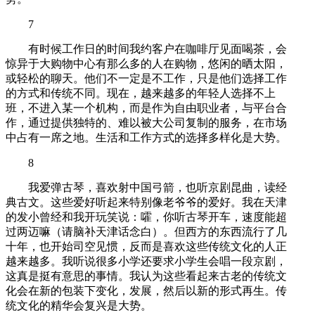
7
有时候工作日的时间我约客户在咖啡厅见面喝茶，会
惊异于大购物中心有那么多的人在购物，悠闲的晒太阳，
或轻松的聊天。他们不一定是不工作，只是他们选择工作
的方式和传统不同。现在，越来越多的年轻人选择不上
班，不进入某一个机构，而是作为自由职业者，与平台合
作，通过提供独特的、难以被大公司复制的服务，在市场
中占有一席之地。生活和工作方式的选择多样化是大势。
8
我爱弹古琴，喜欢射中国弓箭，也听京剧昆曲，读经
典古文。这些爱好听起来特别像老爷爷的爱好。我在天津
的发小曾经和我开玩笑说：嚯，你听古琴开车，速度能超
过两迈嘛（请脑补天津话念白）。但西方的东西流行了几
十年，也开始司空见惯，反而是喜欢这些传统文化的人正
越来越多。我听说很多小学还要求小学生会唱一段京剧，
这真是挺有意思的事情。我认为这些看起来古老的传统文
化会在新的包装下变化，发展，然后以新的形式再生。传
统文化的精华会复兴是大势。