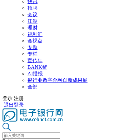
快讯
招聘
会议
江湖
理财
福利汇
金视点
专题
专栏
宣传年
BANK帮
AI播报
银行业数字金融创新成果展
全部
登录
注册
退出登录