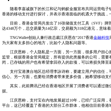
随着李嘉诚旗下的长江和记与蚂蚁金服宣布共同运营电子钱包
香港的移动支付进行探讨，并表示香港面临的机遇大于挑战，
目前，香港金管局共发出了16张储值支付工具（SVF）牌照
达4348万个，总交易量为14亿宗，交易额为318亿港元，意味着
TNGWallet创始人兼行政总裁江庆恩在“2017香港
金融科技
为大家有太多担心的地方，比如个人隐私问题等。
江庆恩称，个人隐私是一方面，另一方面，很多用户担心把
监管，根据香港金管局规定，所有提供此类服务的公司，需要有
闭，已存钱的用户也有希望拿回存入的款项，可以将损失降至最
支付宝港澳台地区总经理李詠诗称，要建立用户的信任，可以
信心。另一方面，也要给消费者带来更多价值，她希望移动支
其实，此前腾讯已经在香港地区开展了消费者可以通过微信
据。
江庆恩称，支付宝在内地发展超过10年，已经广泛应用，香
平台，这已经覆盖了香港的大部分工作群体，他相信目前香港