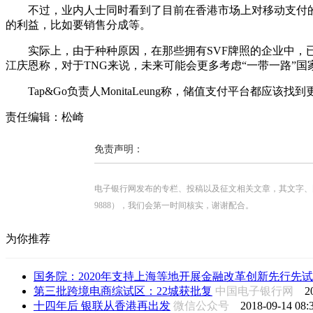
不过，业内人士同时看到了目前在香港市场上对移动支付的
的利益，比如要销售分成等。
实际上，由于种种原因，在那些拥有SVF牌照的企业中，已
江庆恩称，对于TNG来说，未来可能会更多考虑“一带一路”国
Tap&Go负责人MonitaLeung称，储值支付平台都应
责任编辑：松崎
免责声明：
电子银行网发布的专栏、投稿以及征文相关文章，其文字、图片、视
9888），我们会第一时间核实，谢谢配合。
为你推荐
国务院：2020年支持上海等地开展金融改革创新先行先试
第三批跨境电商综试区：22城获批复
中国电子银行网
2
十四年后 银联从香港再出发
微信公众号
2018-09-14 08: