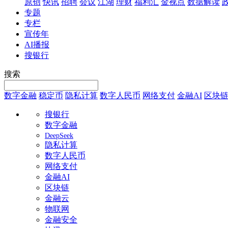
原创
快讯
招聘
会议
江湖
理财
福利汇
金视点
数据解读
专题
专栏
宣传年
AI播报
搜银行
搜索
数字金融
稳定币
隐私计算
数字人民币
网络支付
金融AI
区块
搜银行
数字金融
DeepSeek
隐私计算
数字人民币
网络支付
金融AI
区块链
金融云
物联网
金融安全