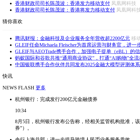
香港财政司司长陈茂波：香港发力移动支付
凤凰网科
香港财政司司长陈茂波：香港将发力移动支付
凤凰网
猜你喜欢
腾讯财报：金融科技及企业服务全年营收超2200亿元
移
GLEIF任命Michaela Fleischer为首席运营与财务官，进一步
GLEIF与AEOTrade携手合作，加强电子提单（eBL）的信
蚂蚁国际和谷歌共推“通用商业协议”，打通“AI购物”全流
中国银联携手合作伙伴共同发布2025金融大模型评测体系
快讯
NEWS FLASH
更多
杭州银行：完成发行200亿元金融债券
10:34
8月5日，杭州银行发布公告称，经相关监管机构批准，该
券”）。
央行上海总部：进一步提升跨境人民币业务服务质效