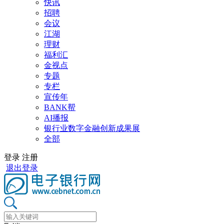
快讯
招聘
会议
江湖
理财
福利汇
金视点
专题
专栏
宣传年
BANK帮
AI播报
银行业数字金融创新成果展
全部
登录
注册
退出登录