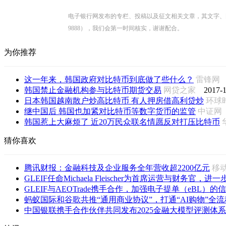
电子银行网发布的专栏、投稿以及征文相关文章，其文字、图片、视
9888），我们会第一时间核实，谢谢配合。
为你推荐
这一年来，韩国政府对比特币到底做了些什么？
雷锋
韩国禁止金融机构参与比特币期货交易
网贷之家
2017-1
日本韩国越南散户炒高比特币 有人押房借高利贷炒
环球
继中国后 韩国也加紧对比特币等数字货币的监管
中证
韩国惹上大麻烦了 近20万民众联名情愿反对打压比特币
猜你喜欢
腾讯财报：金融科技及企业服务全年营收超2200亿元
移
GLEIF任命Michaela Fleischer为首席运营与财务官，进一步
GLEIF与AEOTrade携手合作，加强电子提单（eBL）的信
蚂蚁国际和谷歌共推“通用商业协议”，打通“AI购物”全流
中国银联携手合作伙伴共同发布2025金融大模型评测体系