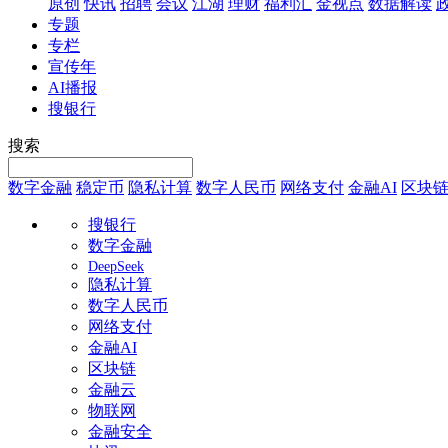
原创
快讯
招聘
会议
江湖
理财
福利汇
金视点
数据解读
专题
专栏
宣传年
AI播报
搜银行
搜索
数字金融
稳定币
隐私计算
数字人民币
网络支付
金融AI
区块
搜银行
数字金融
DeepSeek
隐私计算
数字人民币
网络支付
金融AI
区块链
金融云
物联网
金融安全