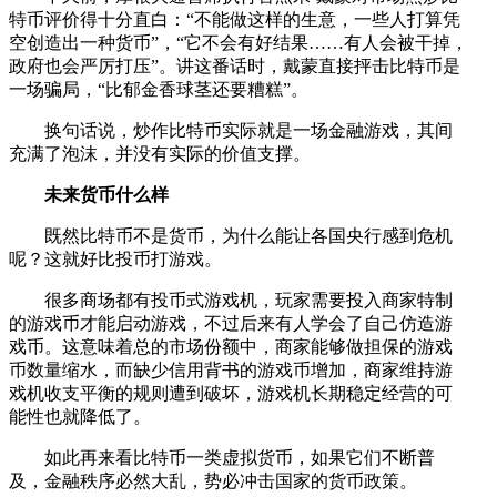
特币评价得十分直白：“不能做这样的生意，一些人打算凭
空创造出一种货币”，“它不会有好结果……有人会被干掉，
政府也会严厉打压”。讲这番话时，戴蒙直接抨击比特币是
一场骗局，“比郁金香球茎还要糟糕”。
换句话说，炒作比特币实际就是一场金融游戏，其间
充满了泡沫，并没有实际的价值支撑。
未来货币什么样
既然比特币不是货币，为什么能让各国央行感到危机
呢？这就好比投币打游戏。
很多商场都有投币式游戏机，玩家需要投入商家特制
的游戏币才能启动游戏，不过后来有人学会了自己仿造游
戏币。这意味着总的市场份额中，商家能够做担保的游戏
币数量缩水，而缺少信用背书的游戏币增加，商家维持游
戏机收支平衡的规则遭到破坏，游戏机长期稳定经营的可
能性也就降低了。
如此再来看比特币一类虚拟货币，如果它们不断普
及，金融秩序必然大乱，势必冲击国家的货币政策。