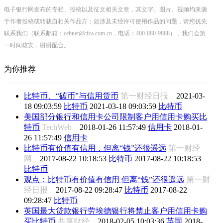
电子银行网发布的专栏、投稿以及征文相关文章，其文字、图片、视频均来源
于作者投稿或转载自相关作品方；如涉及未经许可使用作品的问题，请您优先
联系我们（联系邮箱：cebnet@cfca.com.cn，电话：400-880-9888），我们会第
一时间核实，谢谢配合。
为你推荐
比特币、“碳币”与信用货币
第一财经日报
2021-03-
18 09:03:59
比特币
2021-03-18 09:03:59
比特币
美国部分银行和信用卡公司限制客户用信用卡购买比
特币
TechWeb
2018-01-26 11:57:49
信用卡
2018-01-
26 11:57:49
信用卡
比特币有价值有信用，但离“钱”还很遥远
第一财经
网
2017-08-22 10:18:53
比特币
2017-08-22 10:18:53
比特币
观点：比特币有价值有信用 但离“钱”还很遥远
第一财
经日报
2017-08-22 09:28:47
比特币
2017-08-22
09:28:47
比特币
英国最大贷款银行劳埃德银行将禁止客户用信用卡购
买比特币
共享财经
2018-02-05 10:03:36
英国
2018-