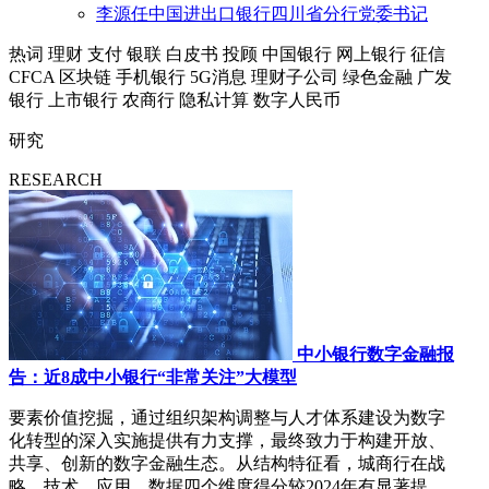
李源任中国进出口银行四川省分行党委书记
热词
理财
支付
银联
白皮书
投顾
中国银行
网上银行
征信
CFCA
区块链
手机银行
5G消息
理财子公司
绿色金融
广发
银行
上市银行
农商行
隐私计算
数字人民币
研究
RESEARCH
中小银行数字金融报
告：近8成中小银行“非常关注”大模型
要素价值挖掘，通过组织架构调整与人才体系建设为数字
化转型的深入实施提供有力支撑，最终致力于构建开放、
共享、创新的数字金融生态。从结构特征看，城商行在战
略、技术、应用、数据四个维度得分较2024年有显著提