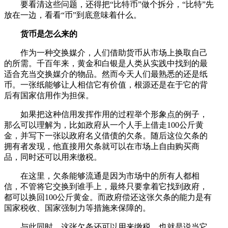
要看清这些问题，还得把“比特币”做个拆分，“比特”先
放在一边，看看“币”到底意味着什么。
货币是怎么来的
作为一种交换媒介，人们借助货币从市场上换取自己
的所需。千百年来，黄金和白银是人类从实践中找到的最
适合充当交换媒介的物品。然而今天人们最熟悉的还是纸
币。一张纸能够让人相信它有价值，根源还是在于它的背
后有国家信用作为担保。
如果把这种信用发挥作用的过程举个形象点的例子，
那么可以理解为，比如政府从一个人手上借走100公斤黄
金，并写下一张以政府名义借债的欠条。随后这位欠条的
拥有者发现，他直接用欠条就可以在市场上自由购买商
品，同时还可以用来缴税。
在这里，欠条能够流通是因为市场中的所有人都相
信，不管将它交换到谁手上，最终只要拿着它找到政府，
都可以换回100公斤黄金。而政府偿还这张欠条的能力是有
国家税收、国家强制力等措施来保障的。
与此同时，这张欠条还可以用来缴税，也就是说当它