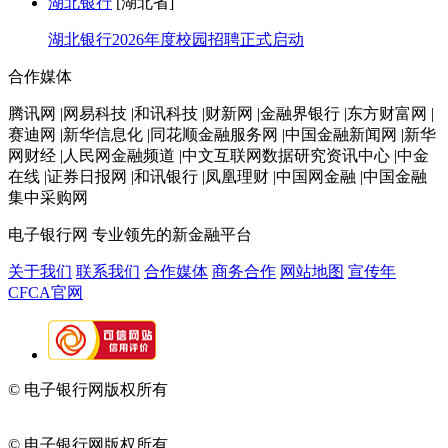
湖北银行
[湖北省]
湖北银行2026年度校园招聘正式启动
合作媒体
腾讯网 |网易科技 |和讯科技 |财新网 |金融界银行 |东方财富网 |
赛迪网 |新华信息化 |同花顺金融服务网 |中国金融新闻网 |新华
网财经 |人民网金融频道 |中文互联网数据研究资讯中心 |中金
在线 |证券日报网 |和讯银行 |凤凰理财 |中国网金融 |中国金融
集中采购网
电子银行网
专业领先的新金融平台
关于我们
联系我们
合作媒体
商务合作
网站地图
宣传年
CFCA官网
© 电子银行网版权所有
京ICP备05045998号-2
京公网安备
11010202009082
© 电子银行网版权所有
京ICP备05045998号-2
京公网安备