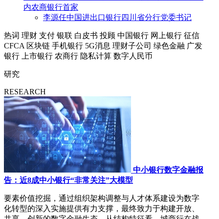
内农商银行首家
李源任中国进出口银行四川省分行党委书记
热词
理财
支付
银联
白皮书
投顾
中国银行
网上银行
征信
CFCA
区块链
手机银行
5G消息
理财子公司
绿色金融
广发
银行
上市银行
农商行
隐私计算
数字人民币
研究
RESEARCH
中小银行数字金融报
告：近8成中小银行“非常关注”大模型
要素价值挖掘，通过组织架构调整与人才体系建设为数字
化转型的深入实施提供有力支撑，最终致力于构建开放、
共享、创新的数字金融生态。从结构特征看，城商行在战