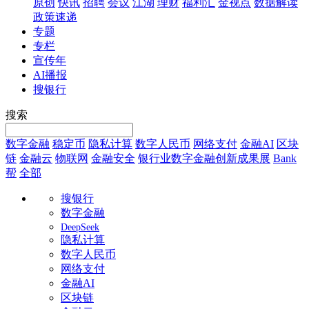
原创
快讯
招聘
会议
江湖
理财
福利汇
金视点
数据解读
政策速递
专题
专栏
宣传年
AI播报
搜银行
搜索
数字金融
稳定币
隐私计算
数字人民币
网络支付
金融AI
区块
链
金融云
物联网
金融安全
银行业数字金融创新成果展
Bank
帮
全部
搜银行
数字金融
DeepSeek
隐私计算
数字人民币
网络支付
金融AI
区块链