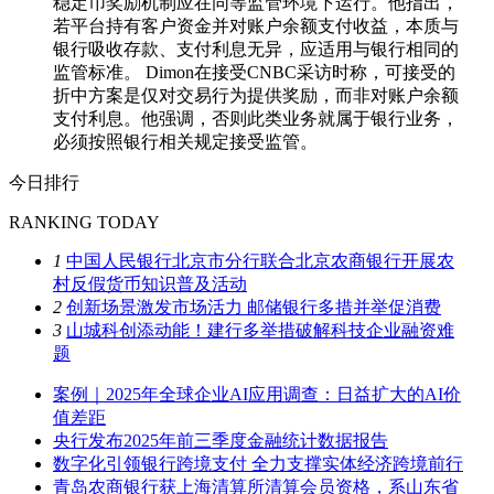
稳定币奖励机制应在同等监管环境下运行。他指出，
若平台持有客户资金并对账户余额支付收益，本质与
银行吸收存款、支付利息无异，应适用与银行相同的
监管标准。 Dimon在接受CNBC采访时称，可接受的
折中方案是仅对交易行为提供奖励，而非对账户余额
支付利息。他强调，否则此类业务就属于银行业务，
必须按照银行相关规定接受监管。
今日排行
RANKING TODAY
1
中国人民银行北京市分行联合北京农商银行开展农
村反假货币知识普及活动
2
创新场景激发市场活力 邮储银行多措并举促消费
3
山城科创添动能！建行多举措破解科技企业融资难
题
案例｜2025年全球企业AI应用调查：日益扩大的AI价
值差距
央行发布2025年前三季度金融统计数据报告
数字化引领银行跨境支付 全力支撑实体经济跨境前行
青岛农商银行获上海清算所清算会员资格，系山东省