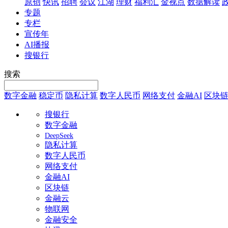
原创
快讯
招聘
会议
江湖
理财
福利汇
金视点
数据解读
专题
专栏
宣传年
AI播报
搜银行
搜索
数字金融
稳定币
隐私计算
数字人民币
网络支付
金融AI
区块
搜银行
数字金融
DeepSeek
隐私计算
数字人民币
网络支付
金融AI
区块链
金融云
物联网
金融安全