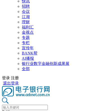
快讯
招聘
会议
江湖
理财
福利汇
金视点
专题
专栏
宣传年
BANK帮
AI播报
银行业数字金融创新成果展
全部
登录
注册
退出登录