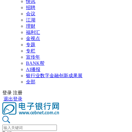
快讯
招聘
会议
江湖
理财
福利汇
金视点
专题
专栏
宣传年
BANK帮
AI播报
银行业数字金融创新成果展
全部
登录
注册
退出登录