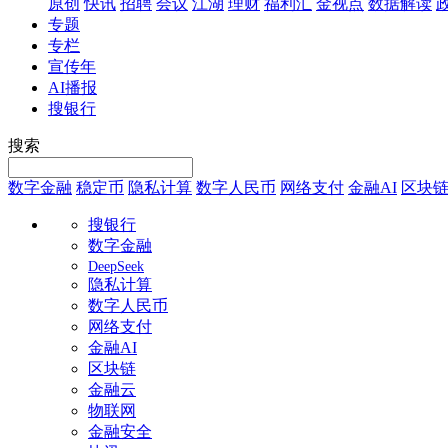
原创
快讯
招聘
会议
江湖
理财
福利汇
金视点
数据解读
专题
专栏
宣传年
AI播报
搜银行
搜索
数字金融
稳定币
隐私计算
数字人民币
网络支付
金融AI
区块
搜银行
数字金融
DeepSeek
隐私计算
数字人民币
网络支付
金融AI
区块链
金融云
物联网
金融安全