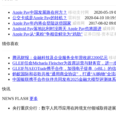
Apple Pay中国发展路在何方？
移动支付网
2020-05-19 0
公交卡或是Apple Pay的转机？
雷科技
2020-04-10 10:19:
Apple Pay年内将会登陆这些国家
威锋网
2017-08-02 09:
Android Pay落地比利时没两天 Apple Pay也将跟进
威锋
Apple Pay从“果粉”争相尝鲜沦为“鸡肋”
证券日报-资本
猜你喜欢
腾讯财报：金融科技及企业服务全年营收超2200亿元
移
GLEIF任命Michaela Fleischer为首席运营与财务官，进一步
GLEIF与AEOTrade携手合作，加强电子提单（eBL）的信
蚂蚁国际和谷歌共推“通用商业协议”，打通“AI购物”全流
中国银联携手合作伙伴共同发布2025金融大模型评测体系
快讯
NEWS FLASH
更多
央行重庆分行：数字人民币应用在跨境支付领域取得进展