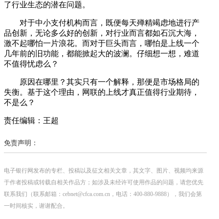
了行业生态的潜在问题。
对于中小支付机构而言，既便每天殚精竭虑地进行产
品创新，无论多么好的创新，对行业而言都如石沉大海，
激不起哪怕一片浪花。而对于巨头而言，哪怕是上线一个
几年前的旧功能，都能掀起大的波澜。仔细想一想，难道
不值得忧虑么？
原因在哪里？其实只有一个解释，那便是市场格局的
失衡。基于这个理由，网联的上线才真正值得行业期待，
不是么？
责任编辑：王超
免责声明：
电子银行网发布的专栏、投稿以及征文相关文章，其文字、图片、视频均来源
于作者投稿或转载自相关作品方；如涉及未经许可使用作品的问题，请您优先
联系我们（联系邮箱：cebnet@cfca.com.cn，电话：400-880-9888），我们会第
一时间核实，谢谢配合。