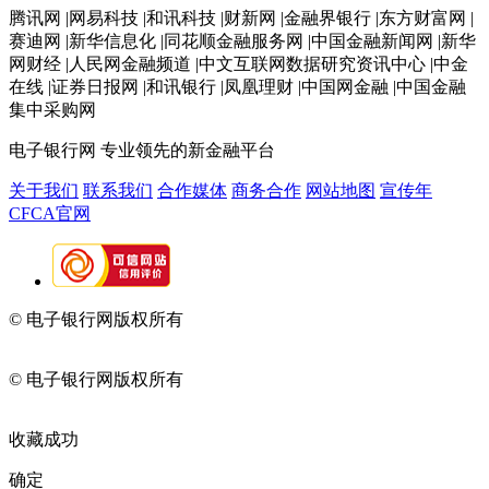
腾讯网 |网易科技 |和讯科技 |财新网 |金融界银行 |东方财富网 |
赛迪网 |新华信息化 |同花顺金融服务网 |中国金融新闻网 |新华
网财经 |人民网金融频道 |中文互联网数据研究资讯中心 |中金
在线 |证券日报网 |和讯银行 |凤凰理财 |中国网金融 |中国金融
集中采购网
电子银行网
专业领先的新金融平台
关于我们
联系我们
合作媒体
商务合作
网站地图
宣传年
CFCA官网
© 电子银行网版权所有
京ICP备05045998号-2
京公网安备
11010202009082
© 电子银行网版权所有
京ICP备05045998号-2
京公网安备
11010202009082
收藏成功
确定