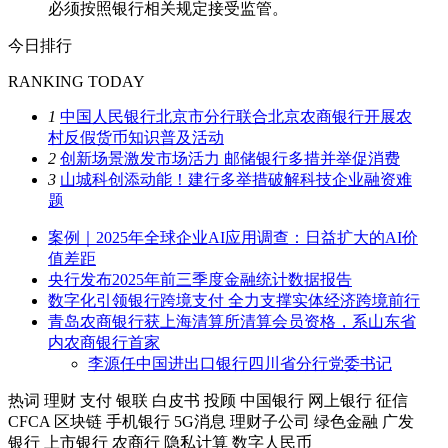
必须按照银行相关规定接受监管。
今日排行
RANKING TODAY
1
中国人民银行北京市分行联合北京农商银行开展农
村反假货币知识普及活动
2
创新场景激发市场活力 邮储银行多措并举促消费
3
山城科创添动能！建行多举措破解科技企业融资难
题
案例｜2025年全球企业AI应用调查：日益扩大的AI价
值差距
央行发布2025年前三季度金融统计数据报告
数字化引领银行跨境支付 全力支撑实体经济跨境前行
青岛农商银行获上海清算所清算会员资格，系山东省
内农商银行首家
李源任中国进出口银行四川省分行党委书记
热词
理财
支付
银联
白皮书
投顾
中国银行
网上银行
征信
CFCA
区块链
手机银行
5G消息
理财子公司
绿色金融
广发
银行
上市银行
农商行
隐私计算
数字人民币