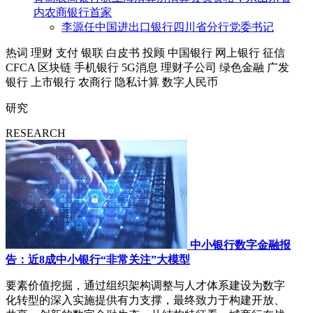
内农商银行首家
李源任中国进出口银行四川省分行党委书记
热词
理财
支付
银联
白皮书
投顾
中国银行
网上银行
征信
CFCA
区块链
手机银行
5G消息
理财子公司
绿色金融
广发
银行
上市银行
农商行
隐私计算
数字人民币
研究
RESEARCH
中小银行数字金融报
告：近8成中小银行“非常关注”大模型
要素价值挖掘，通过组织架构调整与人才体系建设为数字
化转型的深入实施提供有力支撑，最终致力于构建开放、