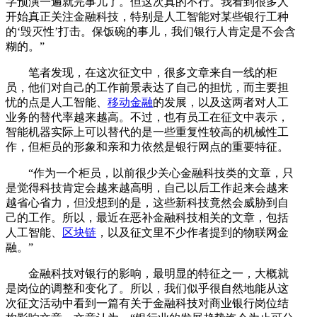
字预演一遍就完事儿了。但这次真的不行。我看到很多人
开始真正关注金融科技，特别是人工智能对某些银行工种
的‘毁灭性’打击。保饭碗的事儿，我们银行人肯定是不会含
糊的。”
笔者发现，在这次征文中，很多文章来自一线的柜
员，他们对自己的工作前景表达了自己的担忧，而主要担
忧的点是人工智能、
移动金融
的发展，以及这两者对人工
业务的替代率越来越高。不过，也有员工在征文中表示，
智能机器实际上可以替代的是一些重复性较高的机械性工
作，但柜员的形象和亲和力依然是银行网点的重要特征。
“作为一个柜员，以前很少关心金融科技类的文章，只
是觉得科技肯定会越来越高明，自己以后工作起来会越来
越省心省力，但没想到的是，这些新科技竟然会威胁到自
己的工作。所以，最近在恶补金融科技相关的文章，包括
人工智能、
区块链
，以及征文里不少作者提到的物联网金
融。”
金融科技对银行的影响，最明显的特征之一，大概就
是岗位的调整和变化了。所以，我们似乎很自然地能从这
次征文活动中看到一篇有关于金融科技对商业银行岗位结