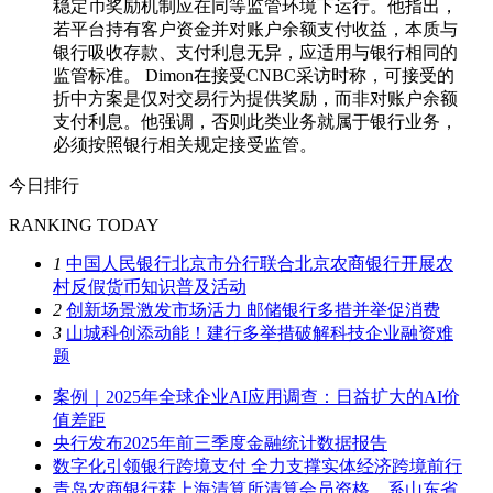
稳定币奖励机制应在同等监管环境下运行。他指出，
若平台持有客户资金并对账户余额支付收益，本质与
银行吸收存款、支付利息无异，应适用与银行相同的
监管标准。 Dimon在接受CNBC采访时称，可接受的
折中方案是仅对交易行为提供奖励，而非对账户余额
支付利息。他强调，否则此类业务就属于银行业务，
必须按照银行相关规定接受监管。
今日排行
RANKING TODAY
1
中国人民银行北京市分行联合北京农商银行开展农
村反假货币知识普及活动
2
创新场景激发市场活力 邮储银行多措并举促消费
3
山城科创添动能！建行多举措破解科技企业融资难
题
案例｜2025年全球企业AI应用调查：日益扩大的AI价
值差距
央行发布2025年前三季度金融统计数据报告
数字化引领银行跨境支付 全力支撑实体经济跨境前行
青岛农商银行获上海清算所清算会员资格，系山东省