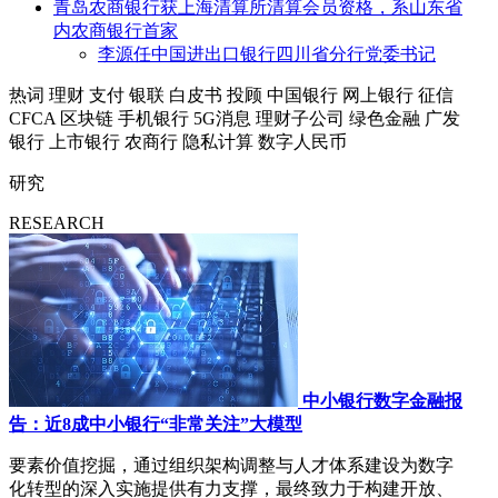
青岛农商银行获上海清算所清算会员资格，系山东省
内农商银行首家
李源任中国进出口银行四川省分行党委书记
热词
理财
支付
银联
白皮书
投顾
中国银行
网上银行
征信
CFCA
区块链
手机银行
5G消息
理财子公司
绿色金融
广发
银行
上市银行
农商行
隐私计算
数字人民币
研究
RESEARCH
中小银行数字金融报
告：近8成中小银行“非常关注”大模型
要素价值挖掘，通过组织架构调整与人才体系建设为数字
化转型的深入实施提供有力支撑，最终致力于构建开放、