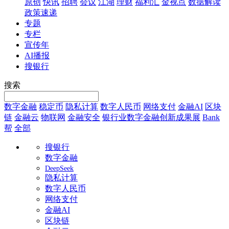
原创
快讯
招聘
会议
江湖
理财
福利汇
金视点
数据解读
政策速递
专题
专栏
宣传年
AI播报
搜银行
搜索
数字金融
稳定币
隐私计算
数字人民币
网络支付
金融AI
区块
链
金融云
物联网
金融安全
银行业数字金融创新成果展
Bank
帮
全部
搜银行
数字金融
DeepSeek
隐私计算
数字人民币
网络支付
金融AI
区块链