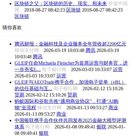
区块链之父：区块链的历史、现实、和未来
价值中国
网
2018-08-27 08:42:23
区块链
2018-08-27 08:42:23
区块链
猜你喜欢
腾讯财报：金融科技及企业服务全年营收超2200亿元
移动支付网
2026-03-19 10:03:48
腾讯
2026-03-19
10:03:48
腾讯
GLEIF任命Michaela Fleischer为首席运营与财务官，进
一步夯实L...
电子银行网
2026-03-03 16:33:07
运营
2026-03-03 16:33:07
运营
GLEIF与AEOTrade携手合作，加强电子提单（eBL）
的信任基础与互...
电子银行网
2026-02-12 15:10:26
贸易
2026-02-12 15:10:26
贸易
蚂蚁国际和谷歌共推“通用商业协议”，打通“AI购
物”全流程
移动支付网
2026-01-13 09:53:27
商业
2026-01-13 09:53:27
商业
中国银联携手合作伙伴共同发布2025金融大模型评测
体系
电子银行网
2026-01-08 09:49:41
银联
2026-01-
08 09:49:41
银联