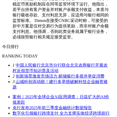
稳定币奖励机制应在同等监管环境下运行。他指出，
若平台持有客户资金并对账户余额支付收益，本质与
银行吸收存款、支付利息无异，应适用与银行相同的
监管标准。 Dimon在接受CNBC采访时称，可接受的
折中方案是仅对交易行为提供奖励，而非对账户余额
支付利息。他强调，否则此类业务就属于银行业务，
必须按照银行相关规定接受监管。
今日排行
RANKING TODAY
1
中国人民银行北京市分行联合北京农商银行开展农
村反假货币知识普及活动
2
创新场景激发市场活力 邮储银行多措并举促消费
3
山城科创添动能！建行多举措破解科技企业融资难
题
案例｜2025年全球企业AI应用调查：日益扩大的AI价
值差距
央行发布2025年前三季度金融统计数据报告
数字化引领银行跨境支付 全力支撑实体经济跨境前行