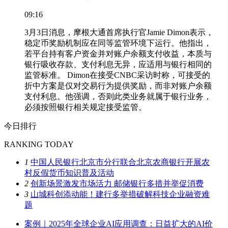
09:16
3月3日消息，摩根大通首席执行官Jamie Dimon表示，
稳定币奖励机制应在同等监管环境下运行。他指出，
若平台持有客户资金并对账户余额支付收益，本质与
银行吸收存款、支付利息无异，应适用与银行相同的
监管标准。 Dimon在接受CNBC采访时称，可接受的
折中方案是仅对交易行为提供奖励，而非对账户余额
支付利息。他强调，否则此类业务就属于银行业务，
必须按照银行相关规定接受监管。
今日排行
RANKING TODAY
1
中国人民银行北京市分行联合北京农商银行开展农
村反假货币知识普及活动
2
创新场景激发市场活力 邮储银行多措并举促消费
3
山城科创添动能！建行多举措破解科技企业融资难
题
案例｜2025年全球企业AI应用调查：日益扩大的AI价