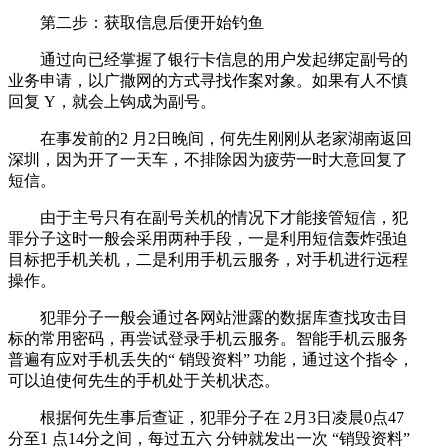
第二步：获取信息后便开始钓鱼
通过向已经掌握了银行卡信息的用户发起绑定副号的
业务申请，以广撒网的方式寻找作案对象。如果有人不慎
回复 Y，就会上钩成为副号。
在事发前的2 月2日晚间，何先生刚刚从老家湖南返回
深圳，因为开了一天车，不排除因为疲劳一时大意回复了
短信。
由于主号只有在副号关机的情况下才能接管短信，犯
罪分子这时一般会采用两种手段，一是利用短信轰炸强迫
目标把手机关机，二是利用手机云服务，对手机进行远程
操作。
犯罪分子一般会通过各网站泄露的数据库查找攻击目
标的常用密码，再尝试登录手机云服务。智能手机云服务
普遍有应对手机丢失的“ 销毁资料” 功能，通过这个指令，
可以迫使何先生的手机处于关机状态。
根据何先生事后查证，犯罪分子在 2月3日凌晨0点47
分至1 点14分之间，每过五六 分钟就发出一次 “销毁资料”