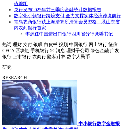
值差距
央行发布2025年前三季度金融统计数据报告
数字化引领银行跨境支付 全力支撑实体经济跨境前行
青岛农商银行获上海清算所清算会员资格，系山东省
内农商银行首家
李源任中国进出口银行四川省分行党委书记
热词
理财
支付
银联
白皮书
投顾
中国银行
网上银行
征信
CFCA
区块链
手机银行
5G消息
理财子公司
绿色金融
广发
银行
上市银行
农商行
隐私计算
数字人民币
研究
RESEARCH
中小银行数字金融报