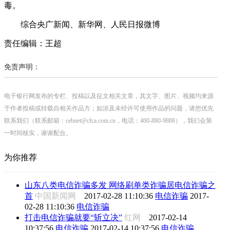
毒。
综合央广新闻、新华网、人民日报微博
责任编辑：王超
免责声明：
电子银行网发布的专栏、投稿以及征文相关文章，其文字、图片、视频均来源
于作者投稿或转载自相关作品方；如涉及未经许可使用作品的问题，请您优先
联系我们（联系邮箱：cebnet@cfca.com.cn，电话：400-880-9888），我们会第
一时间核实，谢谢配合。
为你推荐
山东八类电信诈骗多发 网络刷单类诈骗居电信诈骗之
首
中国新闻网
2017-02-28 11:10:36
电信诈骗
2017-
02-28 11:10:36
电信诈骗
打击电信诈骗就要“斩立决”
红网
2017-02-14
10:37:56
电信诈骗
2017-02-14 10:37:56
电信诈骗